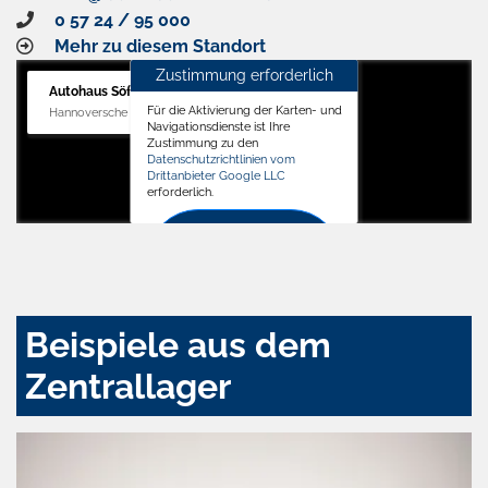
0 57 24 / 95 000
Mehr zu diesem Standort
Zustimmung erforderlich
Autohaus Söffker GmbH
Für die Aktivierung der Karten- und
Hannoversche Str. 34, 31688 Nienstädt
Navigationsdienste ist Ihre
Zustimmung zu den
Datenschutzrichtlinien vom
Drittanbieter Google LLC
erforderlich.
Zustimmen
und
aktivieren
Beispiele aus dem
Zentrallager