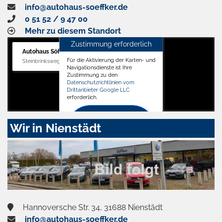
info@autohaus-soeffker.de
0 51 52 / 9 47 00
Mehr zu diesem Standort
Zustimmung erforderlich
Autohaus Söffker GmbH
Für die Aktivierung der Karten- und
Steinbrinksweg 12, 31840 Hessisch Oldendorf
Navigationsdienste ist Ihre
Zustimmung zu den
Datenschutzrichtlinien vom
Drittanbieter Google LLC
erforderlich.
Zustimmen
Wir in Nienstädt
und
aktivieren
Hannoversche Str. 34, 31688 Nienstädt
info@autohaus-soeffker.de