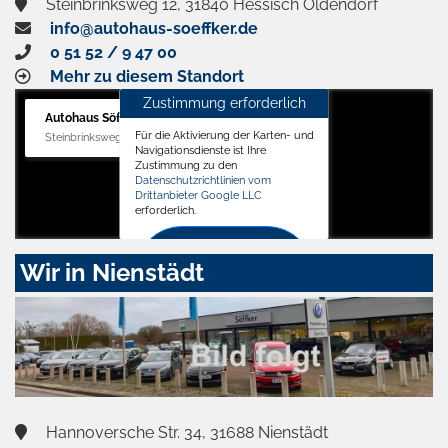
Steinbrinksweg 12, 31840 Hessisch Oldendorf
info@autohaus-soeffker.de
0 51 52 / 9 47 00
Mehr zu diesem Standort
Zustimmung erforderlich
Autohaus Söffker GmbH
Für die Aktivierung der Karten- und
Steinbrinksweg 12, 31840 Hessisch Oldendorf
Navigationsdienste ist Ihre
Zustimmung zu den
Datenschutzrichtlinien vom
Drittanbieter Google LLC
erforderlich.
Zustimmen
Wir in Nienstädt
und
aktivieren
Hannoversche Str. 34, 31688 Nienstädt