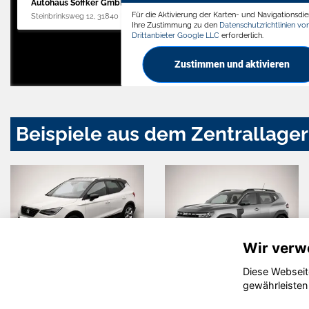
Autohaus Söffker GmbH
Für die Aktivierung der Karten- und Navigationsdien
Steinbrinksweg 12, 31840 Hessisch Oldendorf
Ihre Zustimmung zu den
Datenschutzrichtlinien v
Drittanbieter Google LLC
erforderlich.
Zustimmen und aktivieren
Beispiele aus dem Zentrallager
Wir verw
Diese Webseit
Dacia Duster
Skoda
gewährleisten
Octavia