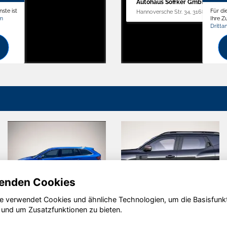
Autohaus Söffker GmbH
ste ist
Für di
Hannoversche Str. 34, 31688 Nienst
om
Ihre 
Dritta
enden Cookies
e verwendet Cookies und ähnliche Technologien, um die Basisfunk
Dacia Duster
Ford Puma
 und um Zusatzfunktionen zu bieten.