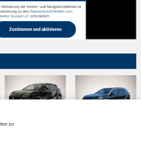
e Aktivierung der Karten- und Navigationsdienste ist
ädt
Zustimmung zu den
Datenschutzrichtlinien vom
nbieter Google LLC
erforderlich.
Zustimmen und aktivieren
tion zu
Peugeot
Cupra Ateca
5008