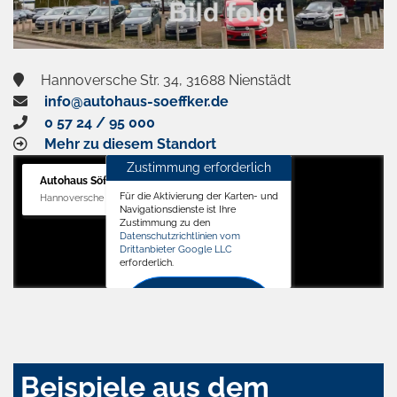
Hannoversche Str. 34, 31688 Nienstädt
info@autohaus-soeffker.de
0 57 24 / 95 000
Mehr zu diesem Standort
Zustimmung erforderlich
Autohaus Söffker GmbH
Für die Aktivierung der Karten- und
Hannoversche Str. 34, 31688 Nienstädt
Navigationsdienste ist Ihre
Zustimmung zu den
Datenschutzrichtlinien vom
Drittanbieter Google LLC
erforderlich.
Zustimmen
und
aktivieren
Beispiele aus dem