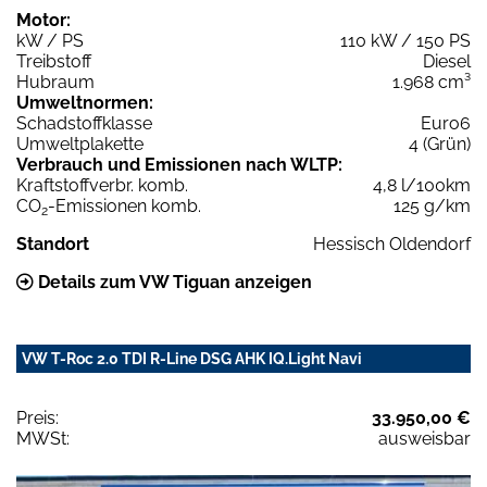
Motor:
kW / PS
110 kW / 150 PS
Treibstoff
Diesel
Hubraum
1.968 cm³
Umweltnormen:
Schadstoffklasse
Euro6
Umweltplakette
4 (Grün)
Verbrauch und Emissionen nach WLTP:
Kraftstoffverbr. komb.
4,8 l/100km
CO
-Emissionen komb.
125 g/km
2
Standort
Hessisch Oldendorf
Details zum VW Tiguan anzeigen
VW T-Roc 2.0 TDI R-Line DSG AHK IQ.Light Navi
Preis:
33.950,00 €
MWSt:
ausweisbar