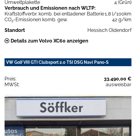
Umweltplakette
4 (Grün)
Verbrauch und Emissionen nach WLTP:
Kraftstoffverbr. komb. bei entladener Batterie
1,8 l/100km
CO
-Emissionen komb. gew.
42 g/km
2
Standort
Hessisch Oldendorf
Details zum Volvo XC60 anzeigen
VW Golf VIII GTI Clubsport 2.0 TSI DSG Navi Pano-S
Preis:
33.490,00 €
MWSt:
ausweisbar