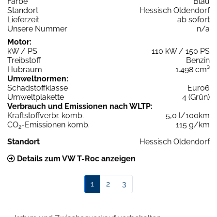
Farbe
Blau
Standort
Hessisch Oldendorf
Lieferzeit
ab sofort
Unsere Nummer
n/a
Motor:
kW / PS
110 kW / 150 PS
Treibstoff
Benzin
Hubraum
1.498 cm³
Umweltnormen:
Schadstoffklasse
Euro6
Umweltplakette
4 (Grün)
Verbrauch und Emissionen nach WLTP:
Kraftstoffverbr. komb.
5,0 l/100km
CO
-Emissionen komb.
115 g/km
2
Standort
Hessisch Oldendorf
Details zum VW T-Roc anzeigen
1
2
3