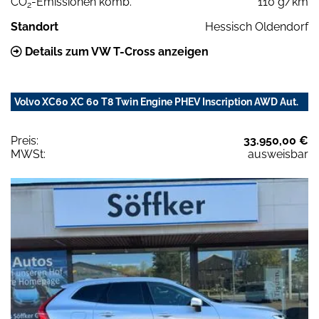
CO
-Emissionen komb.
110 g/km
2
Standort
Hessisch Oldendorf
Details zum VW T-Cross anzeigen
Volvo XC60 XC 60 T8 Twin Engine PHEV Inscription AWD Aut.
Preis:
33.950,00 €
MWSt:
ausweisbar