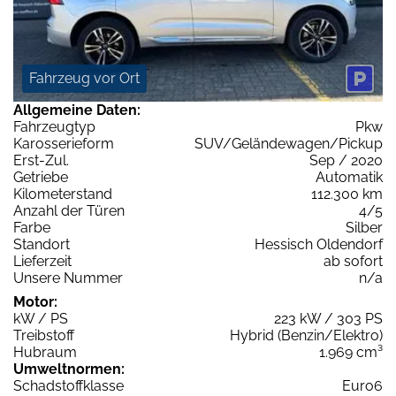
Fahrzeug vor Ort
Allgemeine Daten:
Fahrzeugtyp
Pkw
Karosserieform
SUV/Geländewagen/Pickup
Erst-Zul.
Sep / 2020
Getriebe
Automatik
Kilometerstand
112.300 km
Anzahl der Türen
4/5
Farbe
Silber
Standort
Hessisch Oldendorf
Lieferzeit
ab sofort
Unsere Nummer
n/a
Motor:
kW / PS
223 kW / 303 PS
Treibstoff
Hybrid (Benzin/Elektro)
Hubraum
1.969 cm³
Umweltnormen:
Schadstoffklasse
Euro6