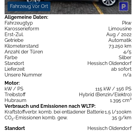
Fahrzeug vor Ort
Allgemeine Daten:
Fahrzeugtyp
Pkw
Karosserieform
Limousine
Erst-Zul.
Aug / 2022
Getriebe
Automatik
Kilometerstand
73.250 km
Anzahl der Türen
4/5
Farbe
Silber
Standort
Hessisch Oldendorf
Lieferzeit
ab sofort
Unsere Nummer
n/a
Motor:
kW / PS
115 kW / 156 PS
Treibstoff
Hybrid (Benzin/Elektro)
Hubraum
1.395 cm³
Verbrauch und Emissionen nach WLTP:
Kraftstoffverbr. komb. bei entladener Batterie
1,5 l/100km
CO
-Emissionen komb. gew.
35 g/km
2
Standort
Hessisch Oldendorf