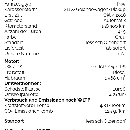
Fahrzeugtyp
Pkw
Karosserieform
SUV/Geländewagen/Pickup
Erst-Zul.
Okt / 2018
Getriebe
Automatik
Kilometerstand
158.900 km
Anzahl der Türen
4/5
Farbe
Grau
Standort
Hessisch Oldendorf
Lieferzeit
ab sofort
Unsere Nummer
n/a
Motor:
kW / PS
110 kW / 150 PS
Treibstoff
Diesel
Hubraum
1.968 cm³
Umweltnormen:
Schadstoffklasse
Euro6
Umweltplakette
4 (Grün)
Verbrauch und Emissionen nach WLTP:
Kraftstoffverbr. komb.
4,8 l/100km
CO
-Emissionen komb.
125 g/km
2
Standort
Hessisch Oldendorf