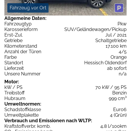
Fahrzeug vor Ort
Allgemeine Daten:
Fahrzeugtyp
Pkw
Karosserieform
SUV/Geländewagen/Pickup
Erst-Zul.
Jul / 2021
Getriebe
Schaltgetriebe
Kilometerstand
17.100 km
Anzahl der Türen
4/5
Farbe
Orange
Standort
Hessisch Oldendorf
Lieferzeit
ab sofort
Unsere Nummer
n/a
Motor:
kW / PS
70 kW / 95 PS
Treibstoff
Benzin
Hubraum
999 cm³
Umweltnormen:
Schadstoffklasse
Euro6
Umweltplakette
4 (Grün)
Verbrauch und Emissionen nach WLTP:
Kraftstoffverbr. komb.
4,8 l/100km