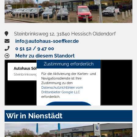
Steinbrinksweg 12, 31840 Hessisch Oldendorf
info@autohaus-soeffker.de
0 51 52 / 9 47 00
Mehr zu diesem Standort
Zustimmung erforderlich
Autohaus Söffker GmbH
Für die Aktivierung der Karten- und
Steinbrinksweg 12, 31840 Hessisch Oldendorf
Navigationsdienste ist Ihre
Zustimmung zu den
Datenschutzrichtlinien vom
Drittanbieter Google LLC
erforderlich.
Zustimmen
Wir in Nienstädt
und
aktivieren