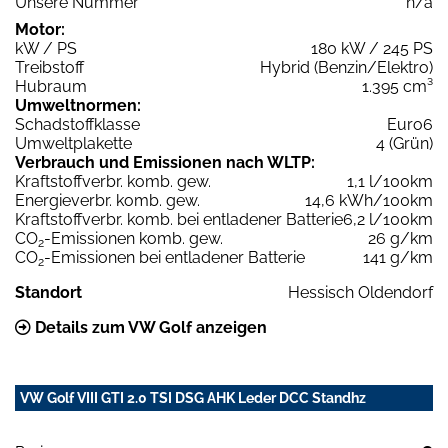
Unsere Nummer
n/a
Motor:
kW / PS
180 kW / 245 PS
Treibstoff
Hybrid (Benzin/Elektro)
Hubraum
1.395 cm³
Umweltnormen:
Schadstoffklasse
Euro6
Umweltplakette
4 (Grün)
Verbrauch und Emissionen nach WLTP:
Kraftstoffverbr. komb. gew.
1,1 l/100km
Energieverbr. komb. gew.
14,6 kWh/100km
Kraftstoffverbr. komb. bei entladener Batterie
6,2 l/100km
CO
-Emissionen komb. gew.
26 g/km
2
CO
-Emissionen bei entladener Batterie
141 g/km
2
Standort
Hessisch Oldendorf
Details zum VW Golf anzeigen
VW Golf VIII GTI 2.0 TSI DSG AHK Leder DCC Standhz