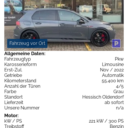
Fahrzeug vor Ort
Allgemeine Daten:
Fahrzeugtyp
Pkw
Karosserieform
Limousine
Erst-Zul.
Nov / 2022
Getriebe
Automatik
Kilometerstand
55.400 km
Anzahl der Türen
4/5
Farbe
Grau
Standort
Hessisch Oldendorf
Lieferzeit
ab sofort
Unsere Nummer
n/a
Motor:
kW / PS
221 kW / 300 PS
Treibstoff
Benzin