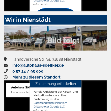
Drittanbieter Google LLC
erforderlich.
Zustimmen
Wir in Nienstädt
und
aktivieren
Hannoversche Str. 34, 31688 Nienstädt
info@autohaus-soeffker.de
0 57 24 / 95 000
Mehr zu diesem Standort
Zustimmung erforderlich
Autohaus Söffker GmbH
Für die Aktivierung der Karten- und
Hannoversche Str. 34, 31688 Nienstädt
Navigationsdienste ist Ihre
Zustimmung zu den
Datenschutzrichtlinien vom
Drittanbieter Google LLC
erforderlich.