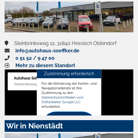
Steinbrinksweg 12, 31840 Hessisch Oldendorf
info@autohaus-soeffker.de
0 51 52 / 9 47 00
Mehr zu diesem Standort
Zustimmung erforderlich
Autohaus Söffker GmbH
Für die Aktivierung der Karten- und
Steinbrinksweg 12, 31840 Hessisch Oldendorf
Navigationsdienste ist Ihre
Zustimmung zu den
Datenschutzrichtlinien vom
Drittanbieter Google LLC
erforderlich.
Zustimmen
Wir in Nienstädt
und
aktivieren