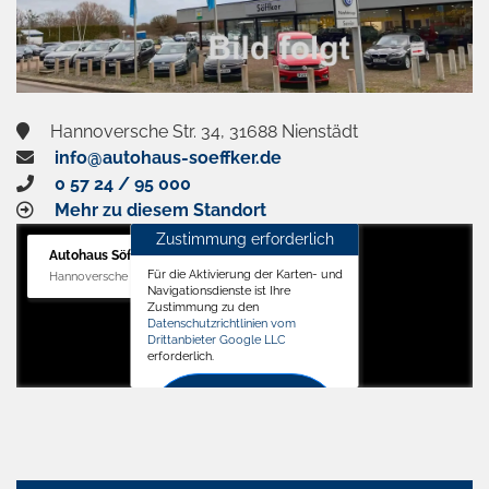
Hannoversche Str. 34, 31688 Nienstädt
info@autohaus-soeffker.de
0 57 24 / 95 000
Mehr zu diesem Standort
Zustimmung erforderlich
Autohaus Söffker GmbH
Für die Aktivierung der Karten- und
Hannoversche Str. 34, 31688 Nienstädt
Navigationsdienste ist Ihre
Zustimmung zu den
Datenschutzrichtlinien vom
Drittanbieter Google LLC
erforderlich.
Zustimmen
und
aktivieren