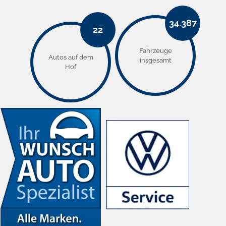
34.387
22
Fahrzeuge
Autos auf dem
insgesamt
Hof