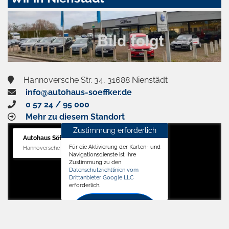
aktivieren
Hannoversche Str. 34, 31688 Nienstädt
info@autohaus-soeffker.de
0 57 24 / 95 000
Mehr zu diesem Standort
Zustimmung erforderlich
Autohaus Söffker GmbH
Für die Aktivierung der Karten- und
Hannoversche Str. 34, 31688 Nienstädt
Navigationsdienste ist Ihre
Zustimmung zu den
Datenschutzrichtlinien vom
Drittanbieter Google LLC
erforderlich.
Zustimmen
und
aktivieren