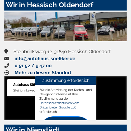
Wir in Hessisch Oldendorf
Steinbrinksweg 12, 31840 Hessisch Oldendorf
info@autohaus-soeffker.de
0 51 52 / 9 47 00
Mehr zu diesem Standort
Zustimmung erforderlich
Autohaus Söffker GmbH
Für die Aktivierung der Karten- und
Steinbrinksweg 12, 31840 Hessisch Oldendorf
Navigationsdienste ist Ihre
Zustimmung zu den
Datenschutzrichtlinien vom
Drittanbieter Google LLC
erforderlich.
Zustimmen
Wir in Nienstädt
und