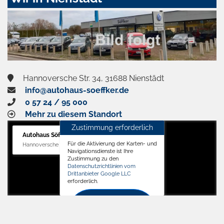
aktivieren
Hannoversche Str. 34, 31688 Nienstädt
info@autohaus-soeffker.de
0 57 24 / 95 000
Mehr zu diesem Standort
Zustimmung erforderlich
Autohaus Söffker GmbH
Für die Aktivierung der Karten- und
Hannoversche Str. 34, 31688 Nienstädt
Navigationsdienste ist Ihre
Zustimmung zu den
Datenschutzrichtlinien vom
Drittanbieter Google LLC
erforderlich.
Zustimmen
und
aktivieren