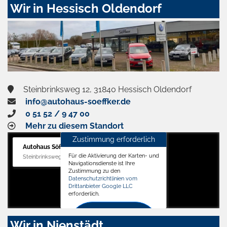
Wir in Hessisch Oldendorf
Steinbrinksweg 12, 31840 Hessisch Oldendorf
info@autohaus-soeffker.de
0 51 52 / 9 47 00
Mehr zu diesem Standort
Zustimmung erforderlich
Autohaus Söffker GmbH
Für die Aktivierung der Karten- und
Steinbrinksweg 12, 31840 Hessisch Oldendorf
Navigationsdienste ist Ihre
Zustimmung zu den
Datenschutzrichtlinien vom
Drittanbieter Google LLC
erforderlich.
Zustimmen
Wir in Nienstädt
und