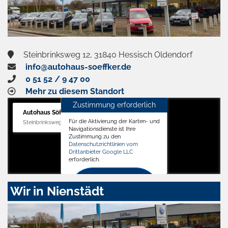
Steinbrinksweg 12, 31840 Hessisch Oldendorf
info@autohaus-soeffker.de
0 51 52 / 9 47 00
Mehr zu diesem Standort
Zustimmung erforderlich
Autohaus Söffker GmbH
Für die Aktivierung der Karten- und
Steinbrinksweg 12, 31840 Hessisch Oldendorf
Navigationsdienste ist Ihre
Zustimmung zu den
Datenschutzrichtlinien vom
Drittanbieter Google LLC
erforderlich.
Zustimmen
Wir in Nienstädt
und
aktivieren