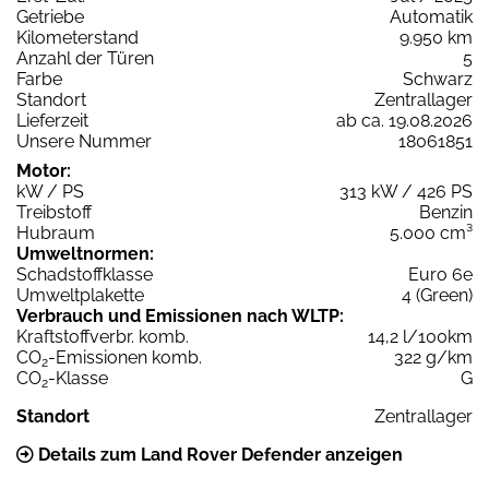
Getriebe
Automatik
Kilometerstand
9.950 km
Anzahl der Türen
5
Farbe
Schwarz
Standort
Zentrallager
Lieferzeit
ab ca. 19.08.2026
Unsere Nummer
18061851
Motor:
kW / PS
313 kW / 426 PS
Treibstoff
Benzin
Hubraum
5.000 cm³
Umweltnormen:
Schadstoffklasse
Euro 6e
Umweltplakette
4 (Green)
Verbrauch und Emissionen nach WLTP:
Kraftstoffverbr. komb.
14,2 l/100km
CO
-Emissionen komb.
322 g/km
2
CO
-Klasse
G
2
Standort
Zentrallager
Details zum Land Rover Defender anzeigen