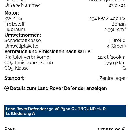
Unsere Nummer
2333-24
Motor:
kW / PS
294 kW / 400 PS
Treibstoff
Benzin
Hubraum
2.996 cm³
Umweltnormen:
Schadstoffklasse
Euro6d
Umweltplakette
4 (Green)
Verbrauch und Emissionen nach WLTP:
Kraftstoffverbr. komb.
12,3 l/100km
CO
-Emissionen komb.
279 g/km
2
CO
-Klasse
G
2
Standort
Zentrallager
Details zum Land Rover Defender anzeigen
Land Rover Defender 130 V8 P500 OUTBOUND HUD
Luftfederung A
Preis:
117.550,00 €