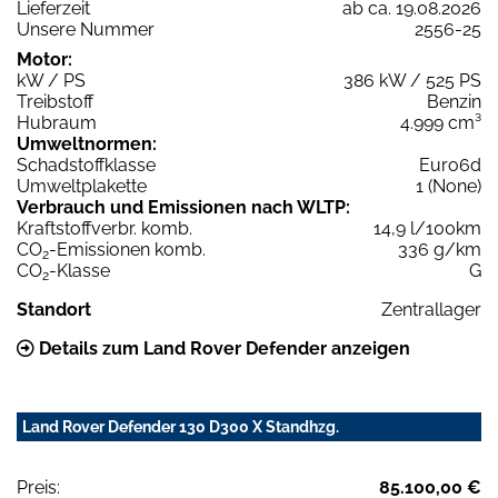
Lieferzeit
ab ca. 19.08.2026
Unsere Nummer
2556-25
Motor:
kW / PS
386 kW / 525 PS
Treibstoff
Benzin
Hubraum
4.999 cm³
Umweltnormen:
Schadstoffklasse
Euro6d
Umweltplakette
1 (None)
Verbrauch und Emissionen nach WLTP:
Kraftstoffverbr. komb.
14,9 l/100km
CO
-Emissionen komb.
336 g/km
2
CO
-Klasse
G
2
Standort
Zentrallager
Details zum Land Rover Defender anzeigen
Land Rover Defender 130 D300 X Standhzg.
Preis:
85.100,00 €