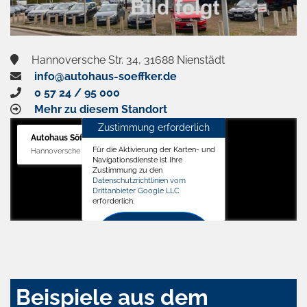
Hannoversche Str. 34, 31688 Nienstädt
info@autohaus-soeffker.de
0 57 24 / 95 000
Mehr zu diesem Standort
Zustimmung erforderlich
Autohaus Söffker GmbH
Für die Aktivierung der Karten- und
Hannoversche Str. 34, 31688 Nienstädt
Navigationsdienste ist Ihre
Zustimmung zu den
Datenschutzrichtlinien vom
Drittanbieter Google LLC
erforderlich.
Zustimmen
und
aktivieren
Beispiele aus dem