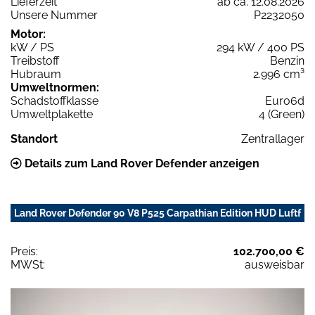
Lieferzeit
ab ca. 12.08.2026
Unsere Nummer
P2232050
Motor:
kW / PS
294 kW / 400 PS
Treibstoff
Benzin
Hubraum
2.996 cm³
Umweltnormen:
Schadstoffklasse
Euro6d
Umweltplakette
4 (Green)
Standort
Zentrallager
Details zum Land Rover Defender anzeigen
Land Rover Defender 90 V8 P525 Carpathian Edition HUD Luftf
Preis:
102.700,00 €
MWSt:
ausweisbar