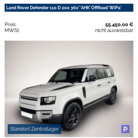
Land Rover Defender 110 D 200 360°*AHK*OffRoad*WiPa*
Preis:
55.450,00 €
MWSt:
nicht ausweisbar
Standort Zentrallager