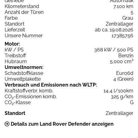
Getriebe
Automatik
Kilometerstand
7.100 km
Anzahl der Türen
5
Farbe
Grau
Standort
Zentrallager
Lieferzeit
ab ca. 19.08.2026
Unsere Nummer
17385756
Motor:
kW / PS
368 kW / 500 PS
Treibstoff
Benzin
Hubraum
5.000 cm³
Umweltnormen:
Schadstoffklasse
Euro6d
Umweltplakette
4 (Green)
Verbrauch und Emissionen nach WLTP:
Kraftstoffverbr. komb.
14,4 l/100km
CO
-Emissionen komb.
325 g/km
2
CO
-Klasse
G
2
Standort
Zentrallager
Details zum Land Rover Defender anzeigen