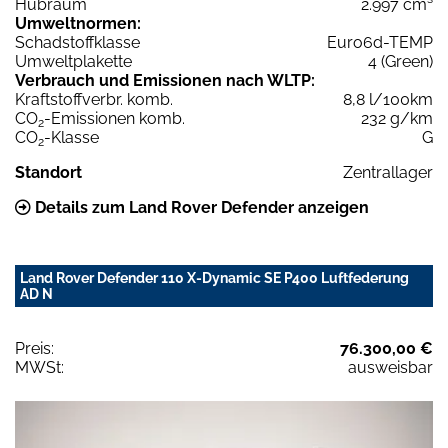
Hubraum
2.997 cm³
Umweltnormen:
Schadstoffklasse
Euro6d-TEMP
Umweltplakette
4 (Green)
Verbrauch und Emissionen nach WLTP:
Kraftstoffverbr. komb.
8,8 l/100km
CO
-Emissionen komb.
232 g/km
2
CO
-Klasse
G
2
Standort
Zentrallager
Details zum Land Rover Defender anzeigen
Land Rover Defender 110 X-Dynamic SE P400 Luftfederung
AD N
Preis:
76.300,00 €
MWSt:
ausweisbar