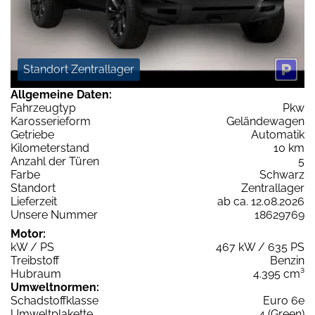
Standort Zentrallager
Allgemeine Daten:
Fahrzeugtyp
Pkw
Karosserieform
Geländewagen
Getriebe
Automatik
Kilometerstand
10 km
Anzahl der Türen
5
Farbe
Schwarz
Standort
Zentrallager
Lieferzeit
ab ca. 12.08.2026
Unsere Nummer
18629769
Motor:
kW / PS
467 kW / 635 PS
Treibstoff
Benzin
Hubraum
4.395 cm³
Umweltnormen:
Schadstoffklasse
Euro 6e
Umweltplakette
4 (Green)