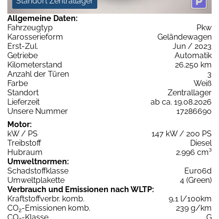
Standort Zentrallager
Allgemeine Daten:
Fahrzeugtyp
Pkw
Karosserieform
Geländewagen
Erst-Zul.
Jun / 2023
Getriebe
Automatik
Kilometerstand
26.250 km
Anzahl der Türen
3
Farbe
Weiß
Standort
Zentrallager
Lieferzeit
ab ca. 19.08.2026
Unsere Nummer
17286690
Motor:
kW / PS
147 kW / 200 PS
Treibstoff
Diesel
Hubraum
2.996 cm³
Umweltnormen:
Schadstoffklasse
Euro6d
Umweltplakette
4 (Green)
Verbrauch und Emissionen nach WLTP:
Kraftstoffverbr. komb.
9,1 l/100km
CO
-Emissionen komb.
239 g/km
2
CO
-Klasse
G