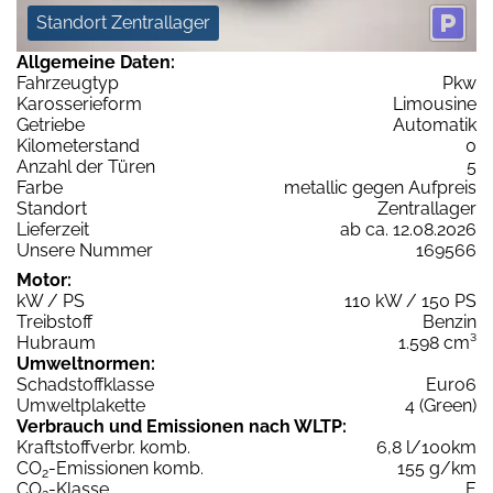
Standort Zentrallager
Allgemeine Daten:
Fahrzeugtyp
Pkw
Karosserieform
Limousine
Getriebe
Automatik
Kilometerstand
0
Anzahl der Türen
5
Farbe
metallic gegen Aufpreis
Standort
Zentrallager
Lieferzeit
ab ca. 12.08.2026
Unsere Nummer
169566
Motor:
kW / PS
110 kW / 150 PS
Treibstoff
Benzin
Hubraum
1.598 cm³
Umweltnormen:
Schadstoffklasse
Euro6
Umweltplakette
4 (Green)
Verbrauch und Emissionen nach WLTP:
Kraftstoffverbr. komb.
6,8 l/100km
CO
-Emissionen komb.
155 g/km
2
CO
-Klasse
E