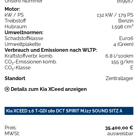
Unsere Nummer
169567
Motor:
kW / PS
132 kW / 179 PS
Treibstoff
Benzin
Hubraum
1.598 cm³
Umweltnormen:
Schadstoffklasse
Euro6
Umweltplakette
4 (Green)
Verbrauch und Emissionen nach WLTP:
Kraftstoffverbr. komb.
6,8 l/100km
CO
-Emissionen komb.
155 g/km
2
CO
-Klasse
E
2
Standort
Zentrallager
Details zum Kia XCeed anzeigen
Kia XCEED 1.6 T-GDI 180 DCT SPIRIT MJ27 SOUND SITZ A
Preis:
35.400,00 €
MWSt:
ausweisbar