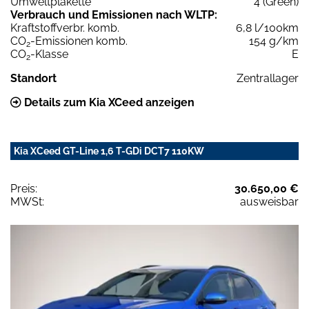
Umweltplakette
4 (Green)
Verbrauch und Emissionen nach WLTP:
Kraftstoffverbr. komb.
6,8 l/100km
CO
-Emissionen komb.
154 g/km
2
CO
-Klasse
E
2
Standort
Zentrallager
Details zum Kia XCeed anzeigen
Kia XCeed GT-Line 1,6 T-GDi DCT7 110KW
Preis:
30.650,00 €
MWSt:
ausweisbar