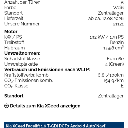
Anzahl der Türen
5
Farbe
Weiß
Standort
Zentrallager
Lieferzeit
ab ca. 12.08.2026
Unsere Nummer
21121
Motor:
kW / PS
132 kW / 179 PS
Treibstoff
Benzin
Hubraum
1.598 cm³
Umweltnormen:
Schadstoffklasse
Euro 6e
Umweltplakette
4 (Green)
Verbrauch und Emissionen nach WLTP:
Kraftstoffverbr. komb.
6,8 l/100km
CO
-Emissionen komb.
154 g/km
2
CO
-Klasse
E
2
Standort
Zentrallager
Details zum Kia XCeed anzeigen
Kia XCeed Facelift 1.6 T-GDi DCT7 Android Auto*Navi*