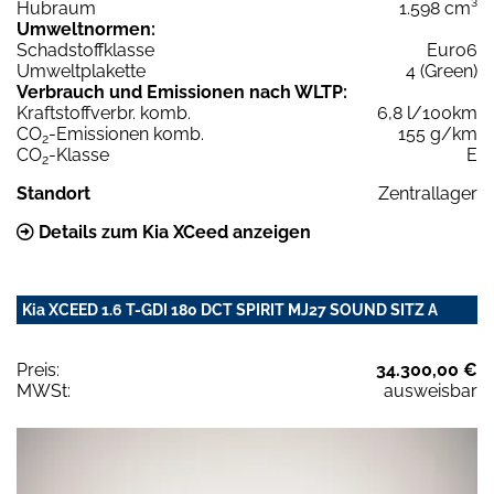
Hubraum
1.598 cm³
Umweltnormen:
Schadstoffklasse
Euro6
Umweltplakette
4 (Green)
Verbrauch und Emissionen nach WLTP:
Kraftstoffverbr. komb.
6,8 l/100km
CO
-Emissionen komb.
155 g/km
2
CO
-Klasse
E
2
Standort
Zentrallager
Details zum Kia XCeed anzeigen
Kia XCEED 1.6 T-GDI 180 DCT SPIRIT MJ27 SOUND SITZ A
Preis:
34.300,00 €
MWSt:
ausweisbar