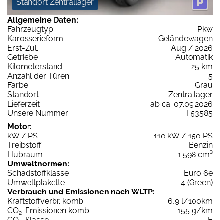
Standort Zentrallager
Allgemeine Daten:
Fahrzeugtyp
Pkw
Karosserieform
Geländewagen
Erst-Zul.
Aug / 2026
Getriebe
Automatik
Kilometerstand
25 km
Anzahl der Türen
5
Farbe
Grau
Standort
Zentrallager
Lieferzeit
ab ca. 07.09.2026
Unsere Nummer
T.53585
Motor:
kW / PS
110 kW / 150 PS
Treibstoff
Benzin
Hubraum
1.598 cm³
Umweltnormen:
Schadstoffklasse
Euro 6e
Umweltplakette
4 (Green)
Verbrauch und Emissionen nach WLTP:
Kraftstoffverbr. komb.
6,9 l/100km
CO
-Emissionen komb.
155 g/km
2
CO
-Klasse
E