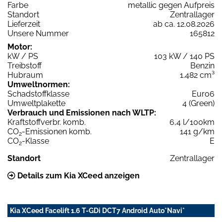
Farbe
metallic gegen Aufpreis
Standort
Zentrallager
Lieferzeit
ab ca. 12.08.2026
Unsere Nummer
165812
Motor:
kW / PS
103 kW / 140 PS
Treibstoff
Benzin
Hubraum
1.482 cm³
Umweltnormen:
Schadstoffklasse
Euro6
Umweltplakette
4 (Green)
Verbrauch und Emissionen nach WLTP:
Kraftstoffverbr. komb.
6,4 l/100km
CO
-Emissionen komb.
141 g/km
2
CO
-Klasse
E
2
Standort
Zentrallager
Details zum Kia XCeed anzeigen
Kia XCeed Facelift 1.6 T-GDi DCT7 Android Auto*Navi*