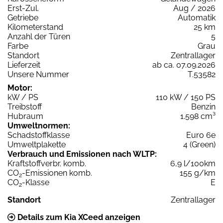
Erst-Zul.
Aug / 2026
Getriebe
Automatik
Kilometerstand
25 km
Anzahl der Türen
5
Farbe
Grau
Standort
Zentrallager
Lieferzeit
ab ca. 07.09.2026
Unsere Nummer
T.53582
Motor:
kW / PS
110 kW / 150 PS
Treibstoff
Benzin
Hubraum
1.598 cm³
Umweltnormen:
Schadstoffklasse
Euro 6e
Umweltplakette
4 (Green)
Verbrauch und Emissionen nach WLTP:
Kraftstoffverbr. komb.
6,9 l/100km
CO
-Emissionen komb.
155 g/km
2
CO
-Klasse
E
2
Standort
Zentrallager
Details zum Kia XCeed anzeigen