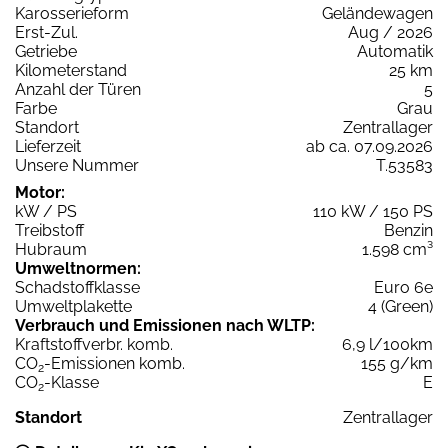
Karosserieform
Geländewagen
Erst-Zul.
Aug / 2026
Getriebe
Automatik
Kilometerstand
25 km
Anzahl der Türen
5
Farbe
Grau
Standort
Zentrallager
Lieferzeit
ab ca. 07.09.2026
Unsere Nummer
T.53583
Motor:
kW / PS
110 kW / 150 PS
Treibstoff
Benzin
Hubraum
1.598 cm³
Umweltnormen:
Schadstoffklasse
Euro 6e
Umweltplakette
4 (Green)
Verbrauch und Emissionen nach WLTP:
Kraftstoffverbr. komb.
6,9 l/100km
CO
-Emissionen komb.
155 g/km
2
CO
-Klasse
E
2
Standort
Zentrallager