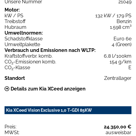
Unsere Nummer
21049
Motor:
kW / PS
132 kW / 179 PS
Treibstoff
Benzin
Hubraum
1.598 cm³
Umweltnormen:
Schadstoffklasse
Euro 6e
Umweltplakette
4 (Green)
Verbrauch und Emissionen nach WLTP:
Kraftstoffverbr. komb.
6,8 l/100km
CO
-Emissionen komb.
154 g/km
2
CO
-Klasse
E
2
Standort
Zentrallager
Details zum Kia XCeed anzeigen
Kia XCeed Vision Exclusive 1,0 T-GDI 85KW
Preis:
24.350,00 €
MWSt:
ausweisbar