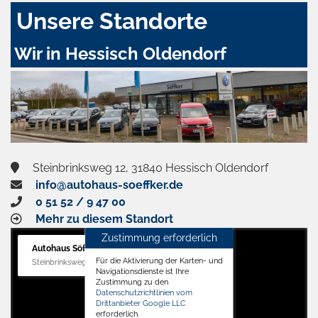
Unsere Standorte
Wir in Hessisch Oldendorf
Steinbrinksweg 12, 31840 Hessisch Oldendorf
info@autohaus-soeffker.de
0 51 52 / 9 47 00
Mehr zu diesem Standort
Zustimmung erforderlich
Autohaus Söffker GmbH
Für die Aktivierung der Karten- und
Steinbrinksweg 12, 31840 Hessisch Oldendorf
Navigationsdienste ist Ihre
Zustimmung zu den
Datenschutzrichtlinien vom
Drittanbieter Google LLC
erforderlich.