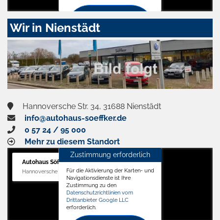
Zustimmen
Wir in Nienstädt
und
aktivieren
Hannoversche Str. 34, 31688 Nienstädt
info@autohaus-soeffker.de
0 57 24 / 95 000
Mehr zu diesem Standort
Zustimmung erforderlich
Autohaus Söffker GmbH
Für die Aktivierung der Karten- und
Hannoversche Str. 34, 31688 Nienstädt
Navigationsdienste ist Ihre
Zustimmung zu den
Datenschutzrichtlinien vom
Drittanbieter Google LLC
erforderlich.