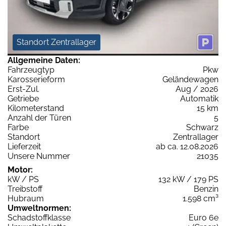
Standort Zentrallager
Allgemeine Daten:
Fahrzeugtyp
Pkw
Karosserieform
Geländewagen
Erst-Zul.
Aug / 2026
Getriebe
Automatik
Kilometerstand
15 km
Anzahl der Türen
5
Farbe
Schwarz
Standort
Zentrallager
Lieferzeit
ab ca. 12.08.2026
Unsere Nummer
21035
Motor:
kW / PS
132 kW / 179 PS
Treibstoff
Benzin
Hubraum
1.598 cm³
Umweltnormen:
Schadstoffklasse
Euro 6e