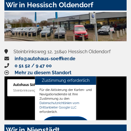
Wir in Hessisch Oldendorf
Steinbrinksweg 12, 31840 Hessisch Oldendorf
info@autohaus-soeffker.de
0 51 52 / 9 47 00
Mehr zu diesem Standort
Zustimmung erforderlich
Autohaus Söffker GmbH
Für die Aktivierung der Karten- und
Steinbrinksweg 12, 31840 Hessisch Oldendorf
Navigationsdienste ist Ihre
Zustimmung zu den
Datenschutzrichtlinien vom
Drittanbieter Google LLC
erforderlich.
Zustimmen
Wir in Nienstädt
und