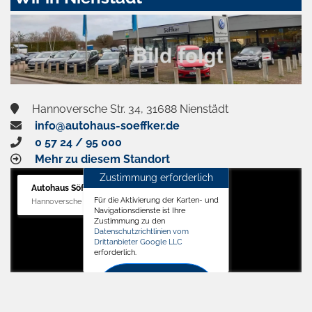
aktivieren
Hannoversche Str. 34, 31688 Nienstädt
info@autohaus-soeffker.de
0 57 24 / 95 000
Mehr zu diesem Standort
Zustimmung erforderlich
Autohaus Söffker GmbH
Für die Aktivierung der Karten- und
Hannoversche Str. 34, 31688 Nienstädt
Navigationsdienste ist Ihre
Zustimmung zu den
Datenschutzrichtlinien vom
Drittanbieter Google LLC
erforderlich.
Zustimmen
und
aktivieren