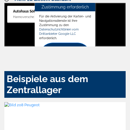
Zustimmung erforderlich
Autohaus Söffker GmbH
Für die Aktivierung der Karten- und
Hannoversche Str. 34, 31688 Nienstädt
Navigationsdienste ist Ihre
Zustimmung zu den
Datenschutzrichtlinien vom
Drittanbieter Google LLC
erforderlich.
Zustimmen
und
aktivieren
Beispiele aus dem
Zentrallager