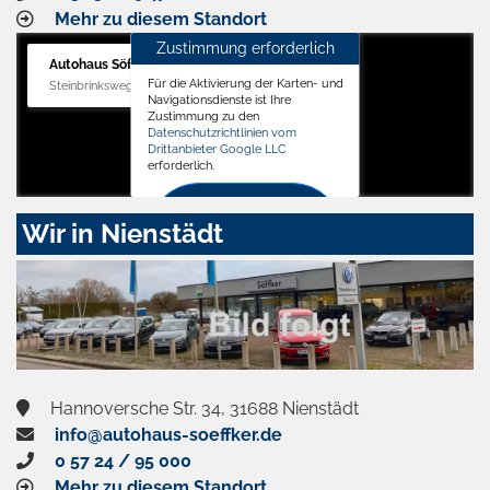
Mehr zu diesem Standort
Zustimmung erforderlich
Autohaus Söffker GmbH
Für die Aktivierung der Karten- und
Steinbrinksweg 12, 31840 Hessisch Oldendorf
Navigationsdienste ist Ihre
Zustimmung zu den
Datenschutzrichtlinien vom
Drittanbieter Google LLC
erforderlich.
Zustimmen
Wir in Nienstädt
und
aktivieren
Hannoversche Str. 34, 31688 Nienstädt
info@autohaus-soeffker.de
0 57 24 / 95 000
Mehr zu diesem Standort