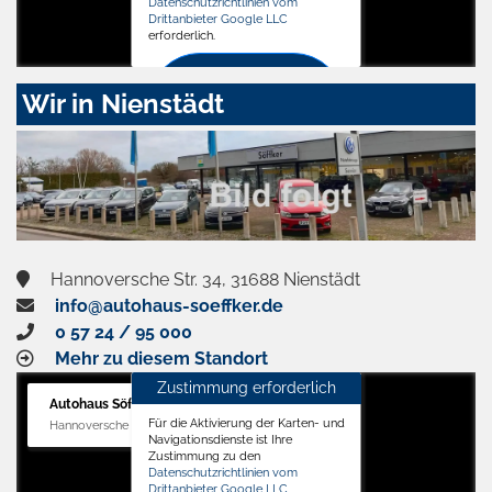
Datenschutzrichtlinien vom
Drittanbieter Google LLC
erforderlich.
Zustimmen
Wir in Nienstädt
und
aktivieren
Hannoversche Str. 34, 31688 Nienstädt
info@autohaus-soeffker.de
0 57 24 / 95 000
Mehr zu diesem Standort
Zustimmung erforderlich
Autohaus Söffker GmbH
Für die Aktivierung der Karten- und
Hannoversche Str. 34, 31688 Nienstädt
Navigationsdienste ist Ihre
Zustimmung zu den
Datenschutzrichtlinien vom
Drittanbieter Google LLC