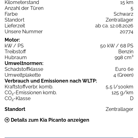
Kilometerstand
15 km
Anzahl der Türen
5
Farbe
Schwarz
Standort
Zentrallager
Lieferzeit
ab ca. 12.08.2026
Unsere Nummer
20774
Motor:
kW / PS
50 kW / 68 PS
Treibstoff
Benzin
Hubraum
998 cm³
Umweltnormen:
Schadstoffklasse
Euro 6e
Umweltplakette
4 (Green)
Verbrauch und Emissionen nach WLTP:
Kraftstoffverbr. komb.
5,5 l/100km
CO
-Emissionen komb.
125 g/km
2
CO
-Klasse
D
2
Standort
Zentrallager
Details zum Kia Picanto anzeigen