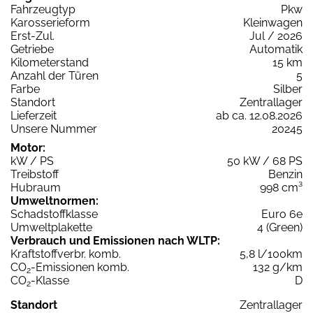
Fahrzeugtyp
Pkw
Karosserieform
Kleinwagen
Erst-Zul.
Jul / 2026
Getriebe
Automatik
Kilometerstand
15 km
Anzahl der Türen
5
Farbe
Silber
Standort
Zentrallager
Lieferzeit
ab ca. 12.08.2026
Unsere Nummer
20245
Motor:
kW / PS
50 kW / 68 PS
Treibstoff
Benzin
Hubraum
998 cm³
Umweltnormen:
Schadstoffklasse
Euro 6e
Umweltplakette
4 (Green)
Verbrauch und Emissionen nach WLTP:
Kraftstoffverbr. komb.
5,8 l/100km
CO
-Emissionen komb.
132 g/km
2
CO
-Klasse
D
2
Standort
Zentrallager