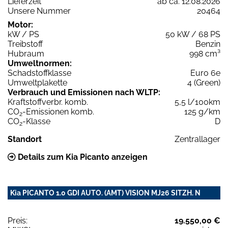
Lieferzeit
ab ca. 12.08.2026
Unsere Nummer
20464
Motor:
kW / PS
50 kW / 68 PS
Treibstoff
Benzin
Hubraum
998 cm³
Umweltnormen:
Schadstoffklasse
Euro 6e
Umweltplakette
4 (Green)
Verbrauch und Emissionen nach WLTP:
Kraftstoffverbr. komb.
5,5 l/100km
CO
-Emissionen komb.
125 g/km
2
CO
-Klasse
D
2
Standort
Zentrallager
Details zum Kia Picanto anzeigen
Kia PICANTO 1.0 GDI AUTO. (AMT) VISION MJ26 SITZH. N
Preis:
19.550,00 €