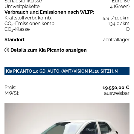
Schadstoffklasse
Euro 6e
Umweltplakette
4 (Green)
Verbrauch und Emissionen nach WLTP:
Kraftstoffverbr. komb.
5,9 l/100km
CO
-Emissionen komb.
134 g/km
2
CO
-Klasse
D
2
Standort
Zentrallager
Details zum Kia Picanto anzeigen
Kia PICANTO 1.0 GDI AUTO. (AMT) VISION MJ26 SITZH. N
Preis:
19.550,00 €
MWSt:
ausweisbar