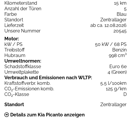
Kilometerstand
15 km
Anzahl der Türen
5
Farbe
Blau
Standort
Zentrallager
Lieferzeit
ab ca. 12.08.2026
Unsere Nummer
20545
Motor:
kW / PS
50 kW / 68 PS
Treibstoff
Benzin
Hubraum
998 cm³
Umweltnormen:
Schadstoffklasse
Euro 6e
Umweltplakette
4 (Green)
Verbrauch und Emissionen nach WLTP:
Kraftstoffverbr. komb.
5,5 l/100km
CO
-Emissionen komb.
125 g/km
2
CO
-Klasse
D
2
Standort
Zentrallager
Details zum Kia Picanto anzeigen