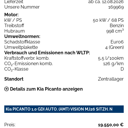
Lieferzeit
ab ca. 12.08.2026
Unsere Nummer
169969
Motor:
kW / PS
50 kW / 68 PS
Treibstoff
Benzin
Hubraum
998 cm³
Umweltnormen:
Schadstoffklasse
Euro6
Umweltplakette
4 (Green)
Verbrauch und Emissionen nach WLTP:
Kraftstoffverbr. komb.
5,5 l/100km
CO
-Emissionen komb.
126 g/km
2
CO
-Klasse
D
2
Standort
Zentrallager
Details zum Kia Picanto anzeigen
Kia PICANTO 1.0 GDI AUTO. (AMT) VISION MJ26 SITZH. N
Preis:
19.550,00 €