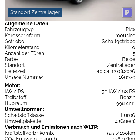
Standort Zentrallager
Allgemeine Daten:
Fahrzeugtyp
Pkw
Karosserieform
Limousine
Getriebe
Schaltgetriebe
Kilometerstand
0
Anzahl der Türen
5
Farbe
Beige
Standort
Zentrallager
Lieferzeit
ab ca. 12.08.2026
Unsere Nummer
169979
Motor:
kW / PS
50 kW / 68 PS
Treibstoff
Benzin
Hubraum
998 cm³
Umweltnormen:
Schadstoffklasse
Euro6
Umweltplakette
4 (Green)
Verbrauch und Emissionen nach WLTP:
Kraftstoffverbr. komb.
5,5 l/100km
CO
-Emissionen komb.
126 g/km