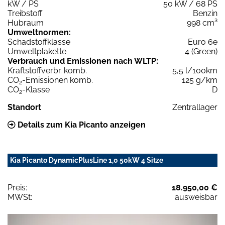
kW / PS
50 kW / 68 PS
Treibstoff
Benzin
Hubraum
998 cm³
Umweltnormen:
Schadstoffklasse
Euro 6e
Umweltplakette
4 (Green)
Verbrauch und Emissionen nach WLTP:
Kraftstoffverbr. komb.
5,5 l/100km
CO
-Emissionen komb.
125 g/km
2
CO
-Klasse
D
2
Standort
Zentrallager
Details zum Kia Picanto anzeigen
Kia Picanto DynamicPlusLine 1,0 50kW 4 Sitze
Preis:
18.950,00 €
MWSt:
ausweisbar