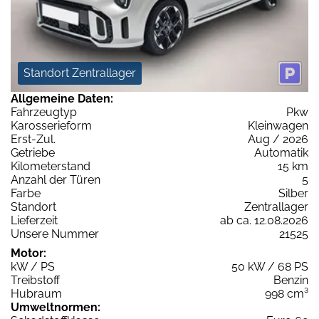
Standort Zentrallager
Allgemeine Daten:
Fahrzeugtyp
Pkw
Karosserieform
Kleinwagen
Erst-Zul.
Aug / 2026
Getriebe
Automatik
Kilometerstand
15 km
Anzahl der Türen
5
Farbe
Silber
Standort
Zentrallager
Lieferzeit
ab ca. 12.08.2026
Unsere Nummer
21525
Motor:
kW / PS
50 kW / 68 PS
Treibstoff
Benzin
Hubraum
998 cm³
Umweltnormen: