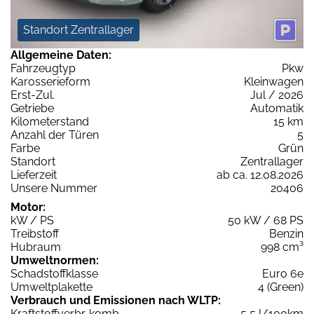
Standort Zentrallager
Allgemeine Daten:
Fahrzeugtyp
Pkw
Karosserieform
Kleinwagen
Erst-Zul.
Jul / 2026
Getriebe
Automatik
Kilometerstand
15 km
Anzahl der Türen
5
Farbe
Grün
Standort
Zentrallager
Lieferzeit
ab ca. 12.08.2026
Unsere Nummer
20406
Motor:
kW / PS
50 kW / 68 PS
Treibstoff
Benzin
Hubraum
998 cm³
Umweltnormen:
Schadstoffklasse
Euro 6e
Umweltplakette
4 (Green)
Verbrauch und Emissionen nach WLTP:
Kraftstoffverbr. komb.
5,5 l/100km