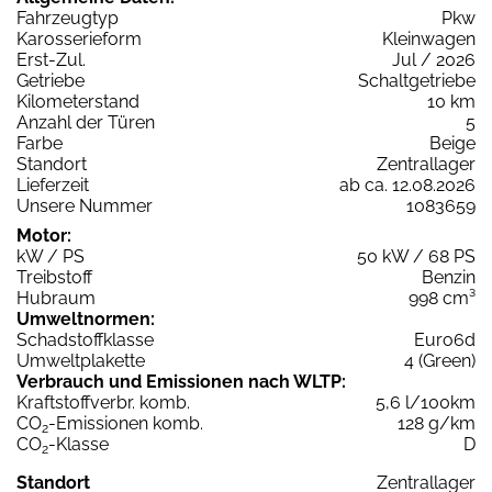
Fahrzeugtyp
Pkw
Karosserieform
Kleinwagen
Erst-Zul.
Jul / 2026
Getriebe
Schaltgetriebe
Kilometerstand
10 km
Anzahl der Türen
5
Farbe
Beige
Standort
Zentrallager
Lieferzeit
ab ca. 12.08.2026
Unsere Nummer
1083659
Motor:
kW / PS
50 kW / 68 PS
Treibstoff
Benzin
Hubraum
998 cm³
Umweltnormen:
Schadstoffklasse
Euro6d
Umweltplakette
4 (Green)
Verbrauch und Emissionen nach WLTP:
Kraftstoffverbr. komb.
5,6 l/100km
CO
-Emissionen komb.
128 g/km
2
CO
-Klasse
D
2
Standort
Zentrallager