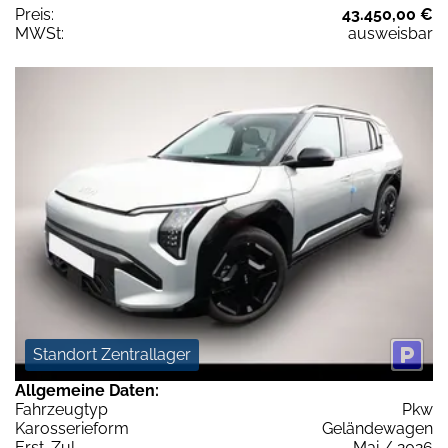
Preis:
43.450,00 €
MWSt:
ausweisbar
Standort Zentrallager
Allgemeine Daten:
Fahrzeugtyp
Pkw
Karosserieform
Geländewagen
Erst-Zul.
Mai / 2026