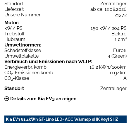
Standort
Zentrallager
Lieferzeit
ab ca. 12.08.2026
Unsere Nummer
21372
Motor:
kW / PS
150 kW / 204 PS
Treibstoff
Elektro
Hubraum
1 cm³
Umweltnormen:
Schadstoffklasse
Euro6
Umweltplakette
4 (Green)
Verbrauch und Emissionen nach WLTP:
Energieverbr. komb.
16,2 kWh/100km
CO
-Emissionen komb.
0 g/km
2
CO
-Klasse
A
2
Standort
Zentrallager
Details zum Kia EV3 anzeigen
Kia EV3 81,4kWh GT-Line LED+ ACC Wärmep eHK Keyl SHZ