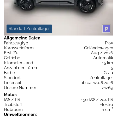
Standort Zentrallager
Allgemeine Daten:
Fahrzeugtyp
Pkw
Karosserieform
Geländewagen
Erst-Zul.
Aug / 2026
Getriebe
Automatik
Kilometerstand
15 km
Anzahl der Türen
5
Farbe
Grau
Standort
Zentrallager
Lieferzeit
ab ca. 12.08.2026
Unsere Nummer
21269
Motor:
kW / PS
150 kW / 204 PS
Treibstoff
Elektro
Hubraum
1 cm³
Umweltnormen: