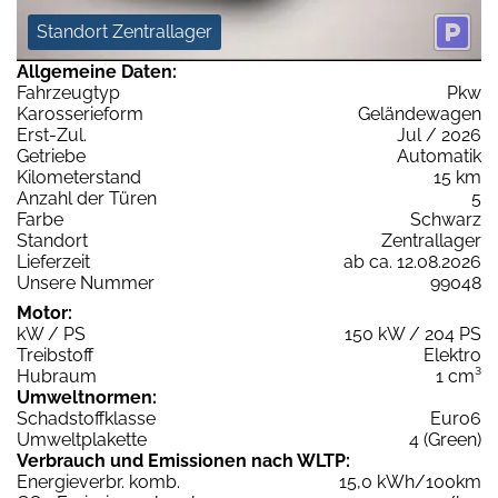
Standort Zentrallager
Allgemeine Daten:
Fahrzeugtyp
Pkw
Karosserieform
Geländewagen
Erst-Zul.
Jul / 2026
Getriebe
Automatik
Kilometerstand
15 km
Anzahl der Türen
5
Farbe
Schwarz
Standort
Zentrallager
Lieferzeit
ab ca. 12.08.2026
Unsere Nummer
99048
Motor:
kW / PS
150 kW / 204 PS
Treibstoff
Elektro
Hubraum
1 cm³
Umweltnormen:
Schadstoffklasse
Euro6
Umweltplakette
4 (Green)
Verbrauch und Emissionen nach WLTP:
Energieverbr. komb.
15,0 kWh/100km