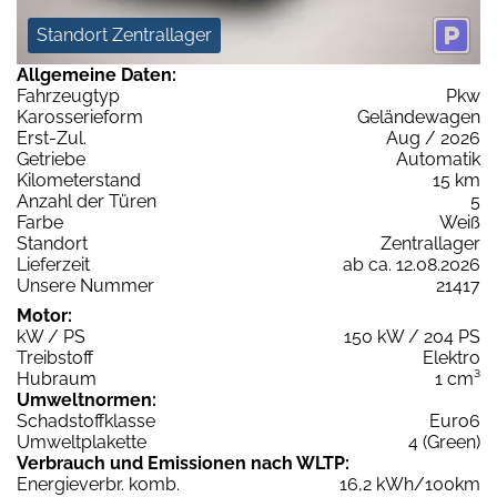
Standort Zentrallager
Allgemeine Daten:
Fahrzeugtyp
Pkw
Karosserieform
Geländewagen
Erst-Zul.
Aug / 2026
Getriebe
Automatik
Kilometerstand
15 km
Anzahl der Türen
5
Farbe
Weiß
Standort
Zentrallager
Lieferzeit
ab ca. 12.08.2026
Unsere Nummer
21417
Motor:
kW / PS
150 kW / 204 PS
Treibstoff
Elektro
Hubraum
1 cm³
Umweltnormen:
Schadstoffklasse
Euro6
Umweltplakette
4 (Green)
Verbrauch und Emissionen nach WLTP:
Energieverbr. komb.
16,2 kWh/100km