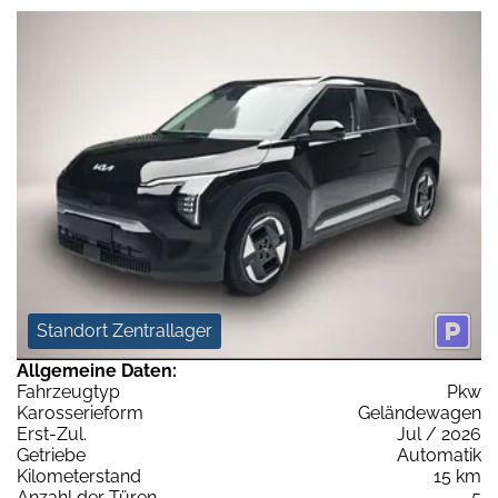
Standort Zentrallager
Allgemeine Daten:
Fahrzeugtyp
Pkw
Karosserieform
Geländewagen
Erst-Zul.
Jul / 2026
Getriebe
Automatik
Kilometerstand
15 km
Anzahl der Türen
5