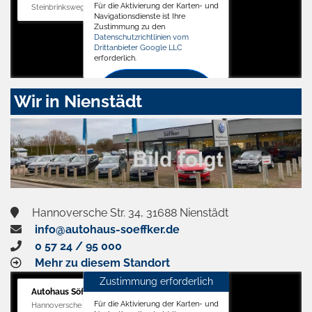
Für die Aktivierung der Karten- und
Steinbrinksweg 12, 31840 Hessisch Oldendorf
Navigationsdienste ist Ihre
Zustimmung zu den
Datenschutzrichtlinien vom
Drittanbieter Google LLC
erforderlich.
Zustimmen
Wir in Nienstädt
und
aktivieren
Hannoversche Str. 34, 31688 Nienstädt
info@autohaus-soeffker.de
0 57 24 / 95 000
Mehr zu diesem Standort
Zustimmung erforderlich
Autohaus Söffker GmbH
Für die Aktivierung der Karten- und
Hannoversche Str. 34, 31688 Nienstädt