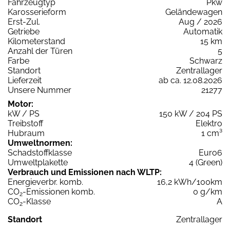
Fahrzeugtyp
Pkw
Karosserieform
Geländewagen
Erst-Zul.
Aug / 2026
Getriebe
Automatik
Kilometerstand
15 km
Anzahl der Türen
5
Farbe
Schwarz
Standort
Zentrallager
Lieferzeit
ab ca. 12.08.2026
Unsere Nummer
21277
Motor:
kW / PS
150 kW / 204 PS
Treibstoff
Elektro
Hubraum
1 cm³
Umweltnormen:
Schadstoffklasse
Euro6
Umweltplakette
4 (Green)
Verbrauch und Emissionen nach WLTP:
Energieverbr. komb.
16,2 kWh/100km
CO
-Emissionen komb.
0 g/km
2
CO
-Klasse
A
2
Standort
Zentrallager