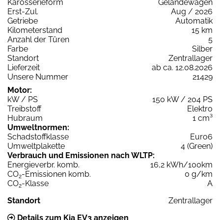
Karosserieform
Geländewagen
Erst-Zul.
Aug / 2026
Getriebe
Automatik
Kilometerstand
15 km
Anzahl der Türen
5
Farbe
Silber
Standort
Zentrallager
Lieferzeit
ab ca. 12.08.2026
Unsere Nummer
21429
Motor:
kW / PS
150 kW / 204 PS
Treibstoff
Elektro
Hubraum
1 cm³
Umweltnormen:
Schadstoffklasse
Euro6
Umweltplakette
4 (Green)
Verbrauch und Emissionen nach WLTP:
Energieverbr. komb.
16,2 kWh/100km
CO
-Emissionen komb.
0 g/km
2
CO
-Klasse
A
2
Standort
Zentrallager
Details zum Kia EV3 anzeigen