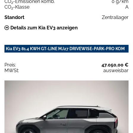
CO
-Emissionen komb.
0 g/km
2
CO
-Klasse
A
2
Standort
Zentrallager
Details zum Kia EV3 anzeigen
Kia EV3 81.4 KWH GT-LINE MJ27 DRIVEWISE-PARK-PRO KOM
Preis:
47.050,00 €
MWSt:
ausweisbar