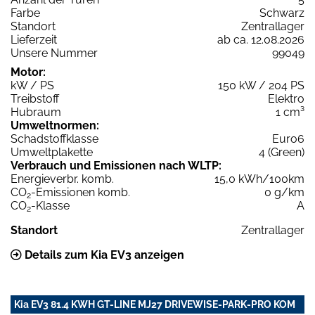
Farbe
Schwarz
Standort
Zentrallager
Lieferzeit
ab ca. 12.08.2026
Unsere Nummer
99049
Motor:
kW / PS
150 kW / 204 PS
Treibstoff
Elektro
Hubraum
1 cm³
Umweltnormen:
Schadstoffklasse
Euro6
Umweltplakette
4 (Green)
Verbrauch und Emissionen nach WLTP:
Energieverbr. komb.
15,0 kWh/100km
CO
-Emissionen komb.
0 g/km
2
CO
-Klasse
A
2
Standort
Zentrallager
Details zum Kia EV3 anzeigen
Kia EV3 81.4 KWH GT-LINE MJ27 DRIVEWISE-PARK-PRO KOM