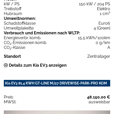
kW / PS
150 kW / 204 PS
Treibstoff
Elektro
Hubraum
1 cm³
Umweltnormen:
Schadstoffklasse
Euro6
Umweltplakette
4 (Green)
Verbrauch und Emissionen nach WLTP:
Energieverbr. komb.
15,5 kWh/100km
CO
-Emissionen komb.
0 g/km
2
CO
-Klasse
A
2
Standort
Zentrallager
Details zum Kia EV3 anzeigen
Kia EV3 81.4 KWH GT-LINE MJ27 DRIVEWISE-PARK-PRO KOM
Preis:
48.150,00 €
MWSt:
ausweisbar