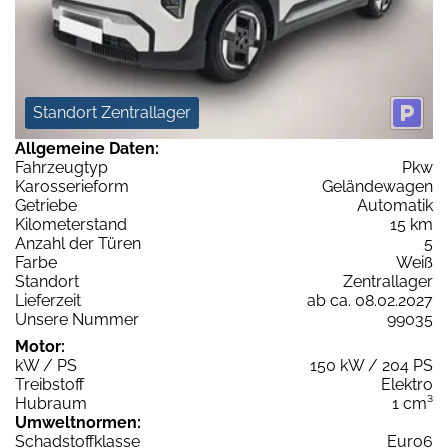
Standort Zentrallager
Allgemeine Daten:
Fahrzeugtyp
Pkw
Karosserieform
Geländewagen
Getriebe
Automatik
Kilometerstand
15 km
Anzahl der Türen
5
Farbe
Weiß
Standort
Zentrallager
Lieferzeit
ab ca. 08.02.2027
Unsere Nummer
99035
Motor:
kW / PS
150 kW / 204 PS
Treibstoff
Elektro
Hubraum
1 cm³
Umweltnormen:
Schadstoffklasse
Euro6