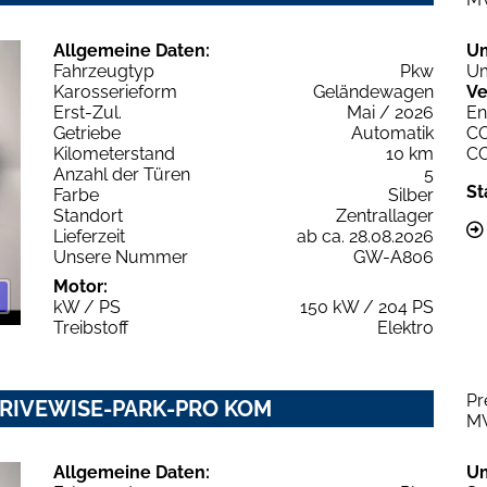
Allgemeine Daten:
U
Fahrzeugtyp
Pkw
Um
Karosserieform
Geländewagen
Ve
Erst-Zul.
Mai / 2026
En
Getriebe
Automatik
C
Kilometerstand
10 km
C
Anzahl der Türen
5
St
Farbe
Silber
Standort
Zentrallager
Lieferzeit
ab ca. 28.08.2026
Unsere Nummer
GW-A806
Motor:
kW / PS
150 kW / 204 PS
Treibstoff
Elektro
Pr
 DRIVEWISE-PARK-PRO KOM
M
Allgemeine Daten:
U