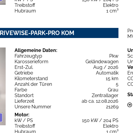
Treibstoff
Elektro
Hubraum
1 cm³
Pr
 DRIVEWISE-PARK-PRO KOM
M
Allgemeine Daten:
U
Fahrzeugtyp
Pkw
Sc
Karosserieform
Geländewagen
Um
Erst-Zul.
Aug / 2026
Ve
Getriebe
Automatik
En
Kilometerstand
15 km
C
Anzahl der Türen
5
C
Farbe
Grau
St
Standort
Zentrallager
Lieferzeit
ab ca. 12.08.2026
Unsere Nummer
21269
Motor:
kW / PS
150 kW / 204 PS
Treibstoff
Elektro
Hubraum
1 cm³