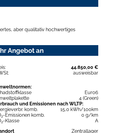
rtes, aber qualitativ hochwertiges
Ihr Angebot an
eis:
44.850,00 €
WSt:
ausweisbar
mweltnormen:
hadstoffklasse
Euro6
weltplakette
4 (Green)
rbrauch und Emissionen nach WLTP:
ergieverbr. komb.
15,0 kWh/100km
O
-Emissionen komb.
0 g/km
2
O
-Klasse
A
2
andort
Zentrallager