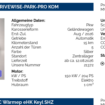
Pr
 DRIVEWISE-PARK-PRO KOM
M
Allgemeine Daten:
U
Fahrzeugtyp
Pkw
Sc
Karosserieform
Geländewagen
Um
Erst-Zul.
Aug / 2026
Ve
Getriebe
Automatik
En
Kilometerstand
15 km
C
Anzahl der Türen
5
C
Farbe
Silber
St
Standort
Zentrallager
Lieferzeit
ab ca. 12.08.2026
Unsere Nummer
21372
Motor:
kW / PS
150 kW / 204 PS
Treibstoff
Elektro
Hubraum
1 cm³
Pr
CC Wärmep eHK Keyl SHZ
M