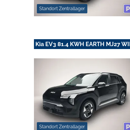
Standort Zentrallager
Kia EV3 81.4 KWH EARTH MJ27 
Standort Zentrallager