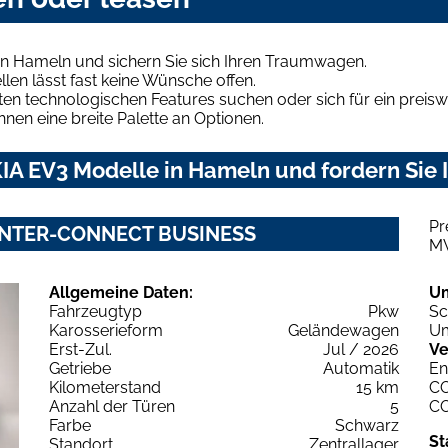
in Hameln und sichern Sie sich Ihren Traumwagen.
len lässt fast keine Wünsche offen.
en technologischen Features suchen oder sich für ein preiswe
hnen eine breite Palette an Optionen.
IA EV3 Modelle in Hameln und fordern Sie 
Pr
WINTER-CONNECT BUSINESS
M
Allgemeine Daten:
U
Fahrzeugtyp
Pkw
Sc
Karosserieform
Geländewagen
Um
Erst-Zul.
Jul / 2026
Ve
Getriebe
Automatik
En
Kilometerstand
15 km
C
Anzahl der Türen
5
C
Farbe
Schwarz
St
Standort
Zentrallager