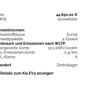
eis:
44.850,00 €
WSt:
ausweisbar
mweltnormen:
hadstoffklasse
Euro6
weltplakette
4 (Green)
rbrauch und Emissionen nach WLTP:
ergieverbr. komb.
15,5 kWh/100km
O
-Emissionen komb.
0 g/km
2
O
-Klasse
A
2
andort
Zentrallager
Details zum Kia EV3 anzeigen