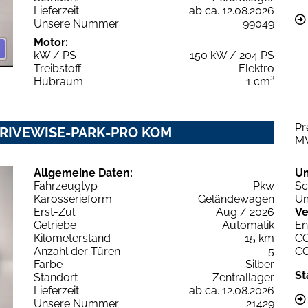
Lieferzeit
ab ca. 12.08.2026
Unsere Nummer
99049
Motor:
kW / PS
150 kW / 204 PS
Treibstoff
Elektro
Hubraum
1 cm³
Pr
 DRIVEWISE-PARK-PRO KOM
M
Allgemeine Daten:
U
Fahrzeugtyp
Pkw
Sc
Karosserieform
Geländewagen
Um
Erst-Zul.
Aug / 2026
Ve
Getriebe
Automatik
En
Kilometerstand
15 km
C
Anzahl der Türen
5
C
Farbe
Silber
St
Standort
Zentrallager
Lieferzeit
ab ca. 12.08.2026
Unsere Nummer
21429