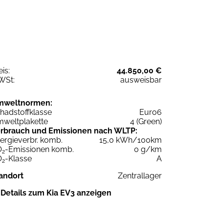
eis:
44.850,00 €
WSt:
ausweisbar
mweltnormen:
hadstoffklasse
Euro6
weltplakette
4 (Green)
rbrauch und Emissionen nach WLTP:
ergieverbr. komb.
15,0 kWh/100km
O
-Emissionen komb.
0 g/km
2
O
-Klasse
A
2
andort
Zentrallager
Details zum Kia EV3 anzeigen