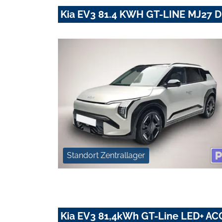
Kia EV3 81.4 KWH GT-LINE MJ27
Standort Zentrallager
Kia EV3 81,4kWh GT-Line LED+ A