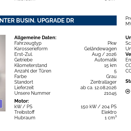
Pr
INTER BUSIN. UPGRADE DR
M
Allgemeine Daten:
U
Fahrzeugtyp
Pkw
Sc
Karosserieform
Geländewagen
Um
Erst-Zul.
Aug / 2026
Ve
Getriebe
Automatik
En
Kilometerstand
15 km
C
Anzahl der Türen
5
C
Farbe
Grau
St
Standort
Zentrallager
Lieferzeit
ab ca. 12.08.2026
Unsere Nummer
21045
Motor:
kW / PS
150 kW / 204 PS
Treibstoff
Elektro
Hubraum
1 cm³