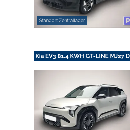
Standort Zentrallager
Kia EV3 81.4 KWH GT-LINE MJ27