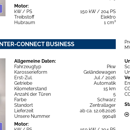
Motor:
kW / PS
150 kW / 204 PS
Treibstoff
Elektro
Hubraum
1 cm³
Pr
WINTER-CONNECT BUSINESS
M
Allgemeine Daten:
U
Fahrzeugtyp
Pkw
Sc
Karosserieform
Geländewagen
Um
Erst-Zul.
Jul / 2026
Ve
Getriebe
Automatik
En
Kilometerstand
15 km
C
Anzahl der Türen
5
C
Farbe
Schwarz
St
Standort
Zentrallager
Lieferzeit
ab ca. 12.08.2026
Unsere Nummer
99048
Motor:
kW / PS
150 kW / 204 PS