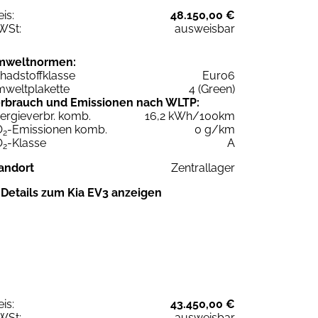
eis:
48.150,00 €
WSt:
ausweisbar
mweltnormen:
hadstoffklasse
Euro6
weltplakette
4 (Green)
rbrauch und Emissionen nach WLTP:
ergieverbr. komb.
16,2 kWh/100km
O
-Emissionen komb.
0 g/km
2
O
-Klasse
A
2
andort
Zentrallager
Details zum Kia EV3 anzeigen
eis:
43.450,00 €
WSt:
ausweisbar