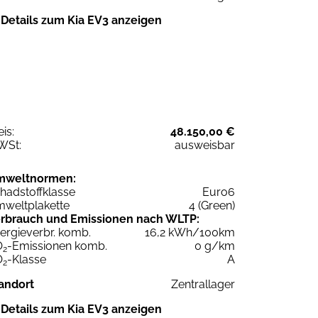
Details zum Kia EV3 anzeigen
eis:
48.150,00 €
WSt:
ausweisbar
mweltnormen:
hadstoffklasse
Euro6
weltplakette
4 (Green)
rbrauch und Emissionen nach WLTP:
ergieverbr. komb.
16,2 kWh/100km
O
-Emissionen komb.
0 g/km
2
O
-Klasse
A
2
andort
Zentrallager
Details zum Kia EV3 anzeigen