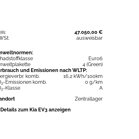
eis:
47.050,00 €
WSt:
ausweisbar
mweltnormen:
hadstoffklasse
Euro6
weltplakette
4 (Green)
rbrauch und Emissionen nach WLTP:
ergieverbr. komb.
16,2 kWh/100km
O
-Emissionen komb.
0 g/km
2
O
-Klasse
A
2
andort
Zentrallager
Details zum Kia EV3 anzeigen