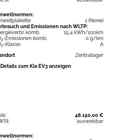
mweltnormen:
weltplakette
1 (None)
rbrauch und Emissionen nach WLTP:
ergieverbr. komb.
15,4 kWh/100km
O
-Emissionen komb.
0 g/km
2
O
-Klasse
A
2
andort
Zentrallager
Details zum Kia EV3 anzeigen
eis:
48.150,00 €
WSt:
ausweisbar
mweltnormen: