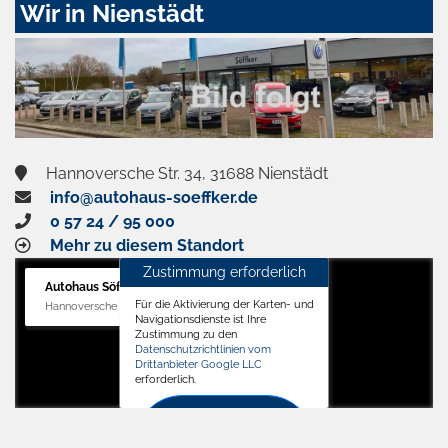
Wir in Nienstädt
und
aktivieren
Hannoversche Str. 34, 31688 Nienstädt
info@autohaus-soeffker.de
0 57 24 / 95 000
Mehr zu diesem Standort
Zustimmung erforderlich
Autohaus Söffker GmbH
Für die Aktivierung der Karten- und
Hannoversche Str. 34, 31688 Nienstädt
Navigationsdienste ist Ihre
Zustimmung zu den
Datenschutzrichtlinien vom
Drittanbieter Google LLC
erforderlich.
Zustimmen
und