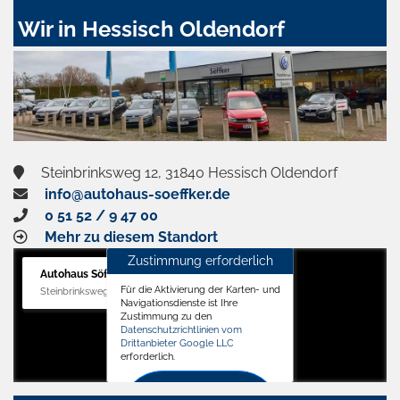
Wir in Hessisch Oldendorf
Steinbrinksweg 12, 31840 Hessisch Oldendorf
info@autohaus-soeffker.de
0 51 52 / 9 47 00
Mehr zu diesem Standort
Zustimmung erforderlich
Autohaus Söffker GmbH
Für die Aktivierung der Karten- und
Steinbrinksweg 12, 31840 Hessisch Oldendorf
Navigationsdienste ist Ihre
Zustimmung zu den
Datenschutzrichtlinien vom
Drittanbieter Google LLC
erforderlich.
Zustimmen