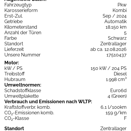
Fahrzeugtyp
Pkw
Karosserieform
Kombi
Erst-Zul.
Sep / 2024
Getriebe
Automatik
Kilometerstand
18.150 km
Anzahl der Türen
5
Farbe
Schwarz
Standort
Zentrallager
Lieferzeit
ab ca. 12.08.2026
Unsere Nummer
17510437
Motor:
kW / PS
150 kW / 204 PS
Treibstoff
Diesel
Hubraum
1.998 cm³
Umweltnormen:
Schadstoffklasse
Euro6d
Umweltplakette
4 (Green)
Verbrauch und Emissionen nach WLTP:
Kraftstoffverbr. komb.
6,1 l/100km
CO
-Emissionen komb.
159 g/km
2
CO
-Klasse
F
2
Standort
Zentrallager