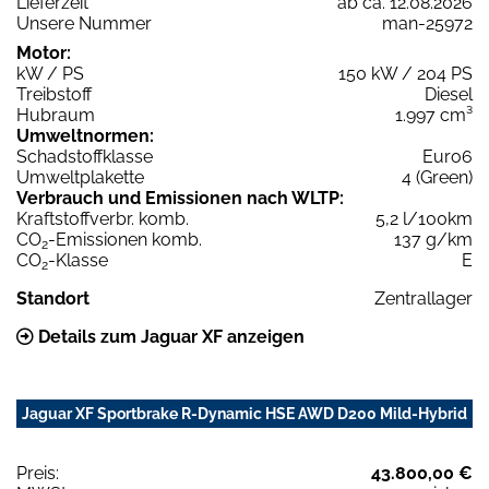
Lieferzeit
ab ca. 12.08.2026
Unsere Nummer
man-25972
Motor:
kW / PS
150 kW / 204 PS
Treibstoff
Diesel
Hubraum
1.997 cm³
Umweltnormen:
Schadstoffklasse
Euro6
Umweltplakette
4 (Green)
Verbrauch und Emissionen nach WLTP:
Kraftstoffverbr. komb.
5,2 l/100km
CO
-Emissionen komb.
137 g/km
2
CO
-Klasse
E
2
Standort
Zentrallager
Details zum Jaguar XF anzeigen
Jaguar XF Sportbrake R-Dynamic HSE AWD D200 Mild-Hybrid
Preis:
43.800,00 €