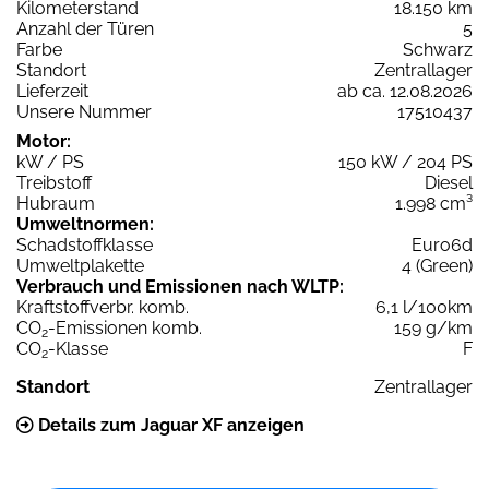
Kilometerstand
18.150 km
Anzahl der Türen
5
Farbe
Schwarz
Standort
Zentrallager
Lieferzeit
ab ca. 12.08.2026
Unsere Nummer
17510437
Motor:
kW / PS
150 kW / 204 PS
Treibstoff
Diesel
Hubraum
1.998 cm³
Umweltnormen:
Schadstoffklasse
Euro6d
Umweltplakette
4 (Green)
Verbrauch und Emissionen nach WLTP:
Kraftstoffverbr. komb.
6,1 l/100km
CO
-Emissionen komb.
159 g/km
2
CO
-Klasse
F
2
Standort
Zentrallager
Details zum Jaguar XF anzeigen