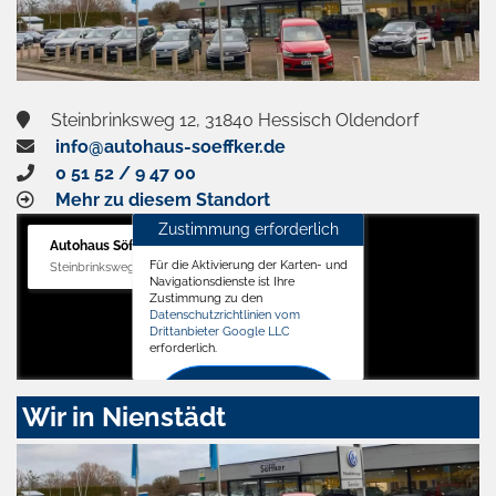
Steinbrinksweg 12, 31840 Hessisch Oldendorf
info@autohaus-soeffker.de
0 51 52 / 9 47 00
Mehr zu diesem Standort
Zustimmung erforderlich
Autohaus Söffker GmbH
Für die Aktivierung der Karten- und
Steinbrinksweg 12, 31840 Hessisch Oldendorf
Navigationsdienste ist Ihre
Zustimmung zu den
Datenschutzrichtlinien vom
Drittanbieter Google LLC
erforderlich.
Zustimmen
Wir in Nienstädt
und
aktivieren