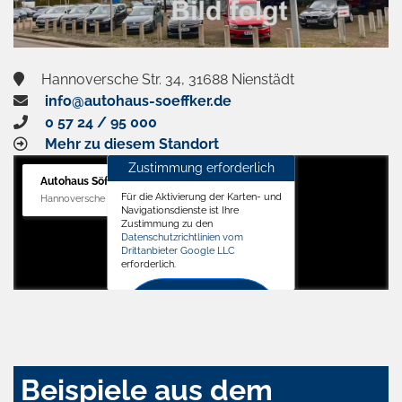
Hannoversche Str. 34, 31688 Nienstädt
info@autohaus-soeffker.de
0 57 24 / 95 000
Mehr zu diesem Standort
Zustimmung erforderlich
Autohaus Söffker GmbH
Für die Aktivierung der Karten- und
Hannoversche Str. 34, 31688 Nienstädt
Navigationsdienste ist Ihre
Zustimmung zu den
Datenschutzrichtlinien vom
Drittanbieter Google LLC
erforderlich.
Zustimmen
und
aktivieren
Beispiele aus dem