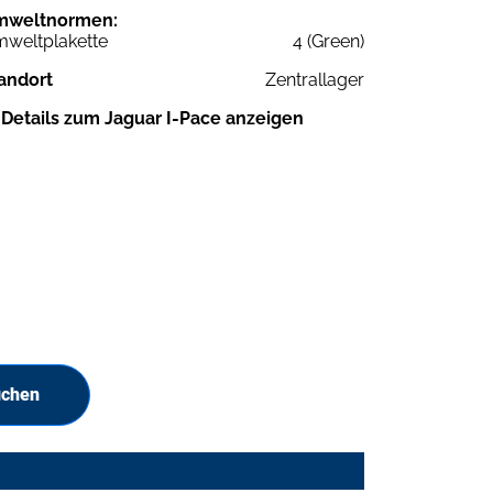
mweltnormen:
weltplakette
4 (Green)
andort
Zentrallager
Details zum Jaguar I-Pace anzeigen
uchen