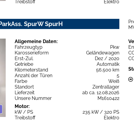
Treibstoff
Elektro
Pr
ParkAss. SpurW SpurH
M
Allgemeine Daten:
Ve
Fahrzeugtyp
Pkw
En
Karosserieform
Geländewagen
C
Erst-Zul.
Dez / 2020
C
Getriebe
Automatik
St
Kilometerstand
56.500 km
Anzahl der Türen
5
Farbe
Weiß
Standort
Zentrallager
Lieferzeit
ab ca. 12.08.2026
Unsere Nummer
M1610422
Motor:
kW / PS
235 kW / 320 PS
Treibstoff
Elektro