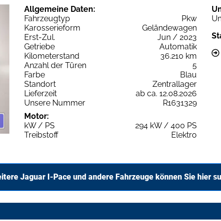
Allgemeine Daten:
U
Fahrzeugtyp
Pkw
Um
Karosserieform
Geländewagen
St
Erst-Zul.
Jun / 2023
Getriebe
Automatik
Kilometerstand
36.210 km
Anzahl der Türen
5
Farbe
Blau
Standort
Zentrallager
Lieferzeit
ab ca. 12.08.2026
Unsere Nummer
R1631329
Motor:
kW / PS
294 kW / 400 PS
Treibstoff
Elektro
itere Jaguar I-Pace und andere Fahrzeuge können Sie hier s