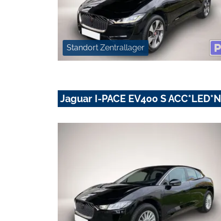
Standort Zentrallager
Jaguar I-PACE EV400 S ACC*LED*