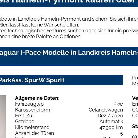
ebote in Landkreis Hameln-Pyrmont und sichern Sie sich Ih
len lässt fast keine Wünsche offen.
en technologischen Features suchen oder sich für ein preiswe
hnen eine breite Palette an Optionen.
aguar I-Pace Modelle in Landkreis Hameln-
Pr
ParkAss. SpurW SpurH
M
Allgemeine Daten:
Ve
Fahrzeugtyp
Pkw
En
Karosserieform
Geländewagen
C
Erst-Zul.
Dez / 2020
C
Getriebe
Automatik
St
Kilometerstand
47.900 km
Anzahl der Türen
5