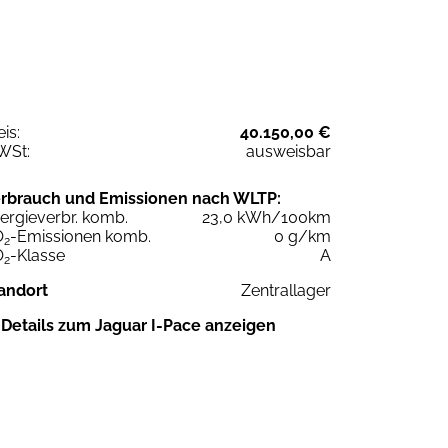
eis:
40.150,00 €
WSt:
ausweisbar
rbrauch und Emissionen nach WLTP:
ergieverbr. komb.
23,0 kWh/100km
O
-Emissionen komb.
0 g/km
2
O
-Klasse
A
2
andort
Zentrallager
Details zum Jaguar I-Pace anzeigen