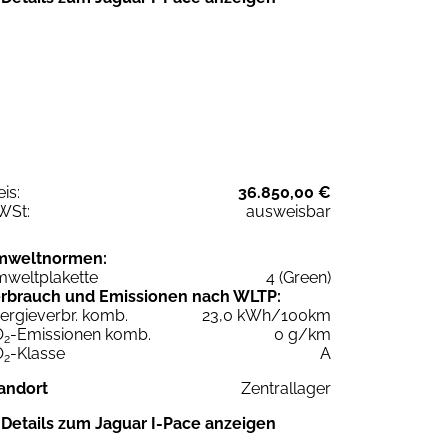
eis:
36.850,00 €
WSt:
ausweisbar
mweltnormen:
weltplakette
4 (Green)
rbrauch und Emissionen nach WLTP:
ergieverbr. komb.
23,0 kWh/100km
O
-Emissionen komb.
0 g/km
2
O
-Klasse
A
2
andort
Zentrallager
Details zum Jaguar I-Pace anzeigen