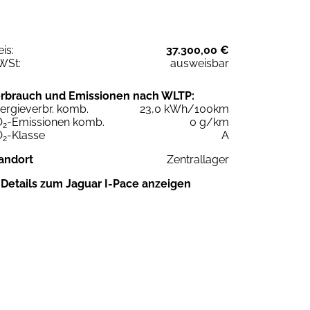
eis:
37.300,00 €
WSt:
ausweisbar
rbrauch und Emissionen nach WLTP:
ergieverbr. komb.
23,0 kWh/100km
O
-Emissionen komb.
0 g/km
2
O
-Klasse
A
2
andort
Zentrallager
Details zum Jaguar I-Pace anzeigen