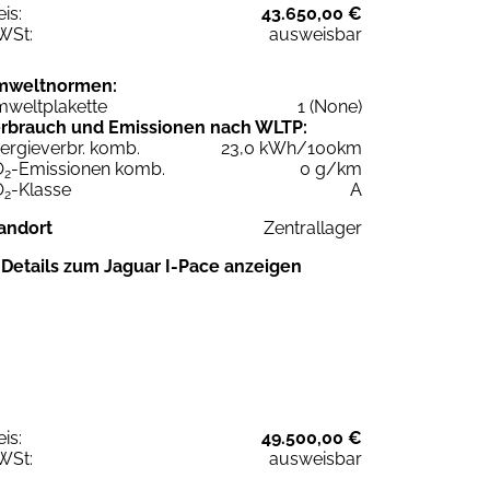
eis:
43.650,00 €
WSt:
ausweisbar
mweltnormen:
weltplakette
1 (None)
rbrauch und Emissionen nach WLTP:
ergieverbr. komb.
23,0 kWh/100km
O
-Emissionen komb.
0 g/km
2
O
-Klasse
A
2
andort
Zentrallager
Details zum Jaguar I-Pace anzeigen
eis:
49.500,00 €
WSt:
ausweisbar