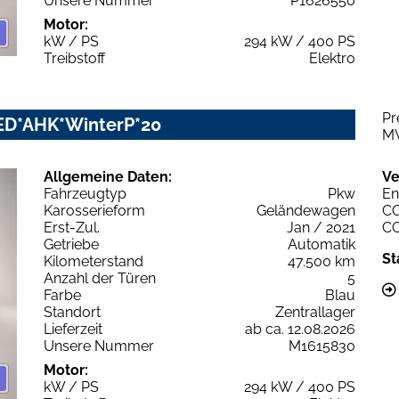
Unsere Nummer
P1626550
Motor:
kW / PS
294 kW / 400 PS
Treibstoff
Elektro
Pr
ED*AHK*WinterP*20
M
Allgemeine Daten:
Ve
Fahrzeugtyp
Pkw
En
Karosserieform
Geländewagen
C
Erst-Zul.
Jan / 2021
C
Getriebe
Automatik
St
Kilometerstand
47.500 km
Anzahl der Türen
5
Farbe
Blau
Standort
Zentrallager
Lieferzeit
ab ca. 12.08.2026
Unsere Nummer
M1615830
Motor:
kW / PS
294 kW / 400 PS