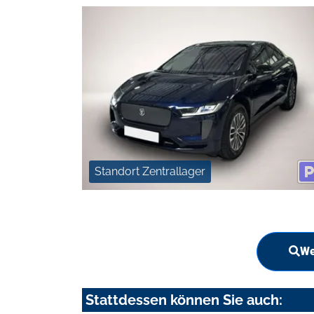
Standort Zentrallager
We
Stattdessen können Sie auch: