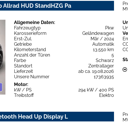
Pr
0 Allrad HUD StandHZG Pa
M
Allgemeine Daten:
U
Fahrzeugtyp
Pkw
Um
Karosserieform
Geländewagen
Ve
Erst-Zul.
Mär / 2024
En
Getriebe
Automatik
C
Kilometerstand
13.550 km
C
Anzahl der Türen
5
St
Farbe
Schwarz
Standort
Zentrallager
Lieferzeit
ab ca. 19.08.2026
Unsere Nummer
17363935
Motor:
kW / PS
294 kW / 400 PS
Treibstoff
Elektro
Pr
etooth Head Up Display L
M