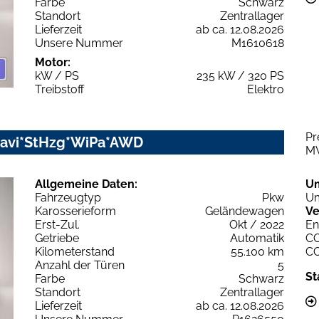
Farbe
Schwarz
Standort
Zentrallager
Lieferzeit
ab ca. 12.08.2026
Unsere Nummer
M1610618
Motor:
kW / PS
235 kW / 320 PS
Treibstoff
Elektro
Pr
Navi*StHzg*WiPa*AWD
M
Allgemeine Daten:
U
Fahrzeugtyp
Pkw
Um
Karosserieform
Geländewagen
Ve
Erst-Zul.
Okt / 2022
En
Getriebe
Automatik
C
Kilometerstand
55.100 km
C
Anzahl der Türen
5
St
Farbe
Schwarz
Standort
Zentrallager
Lieferzeit
ab ca. 12.08.2026