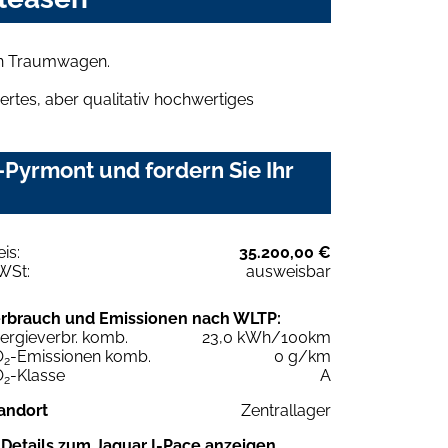
ren Traumwagen.
rtes, aber qualitativ hochwertiges
Pyrmont und fordern Sie Ihr
eis:
35.200,00 €
WSt:
ausweisbar
rbrauch und Emissionen nach WLTP:
ergieverbr. komb.
23,0 kWh/100km
O
-Emissionen komb.
0 g/km
2
O
-Klasse
A
2
andort
Zentrallager
Details zum Jaguar I-Pace anzeigen