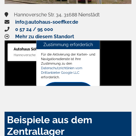
Hannoversche Str. 34, 31688 Nienstädt
info@autohaus-soeffker.de
0 57 24 / 95 000
Mehr zu diesem Standort
Zustimmung erforderlich
Autohaus Söffker GmbH
Für die Aktivierung der Karten- und
Hannoversche Str. 34, 31688 Nienstädt
Navigationsdienste ist Ihre
Zustimmung zu den
Datenschutzrichtlinien vom
Drittanbieter Google LLC
erforderlich.
Zustimmen
und
aktivieren
Beispiele aus dem
Zentrallager