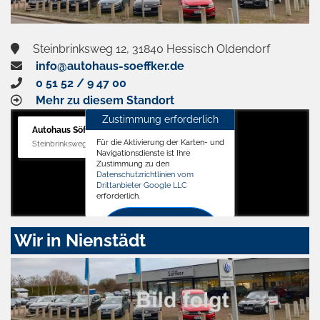
Steinbrinksweg 12, 31840 Hessisch Oldendorf
info@autohaus-soeffker.de
0 51 52 / 9 47 00
Mehr zu diesem Standort
Zustimmung erforderlich
Autohaus Söffker GmbH
Für die Aktivierung der Karten- und
Steinbrinksweg 12, 31840 Hessisch Oldendorf
Navigationsdienste ist Ihre
Zustimmung zu den
Datenschutzrichtlinien vom
Drittanbieter Google LLC
erforderlich.
Zustimmen
Wir in Nienstädt
und
aktivieren