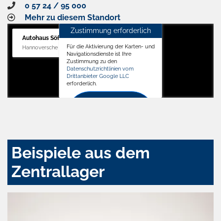
0 57 24 / 95 000
Mehr zu diesem Standort
Zustimmung erforderlich
Autohaus Söffker GmbH
Für die Aktivierung der Karten- und
Hannoversche Str. 34, 31688 Nienstädt
Navigationsdienste ist Ihre
Zustimmung zu den
Datenschutzrichtlinien vom
Drittanbieter Google LLC
erforderlich.
Zustimmen
und
aktivieren
Beispiele aus dem
Zentrallager