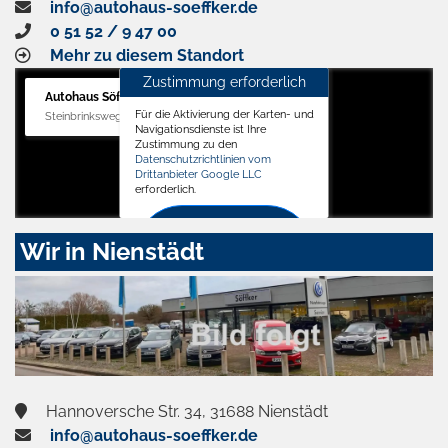
info@autohaus-soeffker.de
0 51 52 / 9 47 00
Mehr zu diesem Standort
Zustimmung erforderlich
Autohaus Söffker GmbH
Für die Aktivierung der Karten- und
Steinbrinksweg 12, 31840 Hessisch Oldendorf
Navigationsdienste ist Ihre
Zustimmung zu den
Datenschutzrichtlinien vom
Drittanbieter Google LLC
erforderlich.
Zustimmen
Wir in Nienstädt
und
aktivieren
Hannoversche Str. 34, 31688 Nienstädt
info@autohaus-soeffker.de