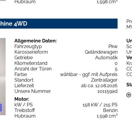
Hubraum
1.598 cm³
Pr
Shine 4WD
M
Allgemeine Daten:
U
Fahrzeugtyp
Pkw
Sc
Karosserieform
Geländewagen
Um
Getriebe
Automatik
Ve
Kilometerstand
0
Kr
Anzahl der Türen
5
C
Farbe
wählbar - ggf. mit Aufpreis
C
Standort
Zentrallager
St
Lieferzeit
ab ca. 12.08.2026
Unsere Nummer
101159ad
Motor:
kW / PS
158 kW / 215 PS
Treibstoff
Benzin
Hubraum
1.598 cm³