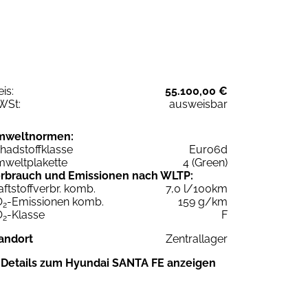
eis:
55.100,00 €
WSt:
ausweisbar
mweltnormen:
hadstoffklasse
Euro6d
weltplakette
4 (Green)
rbrauch und Emissionen nach WLTP:
aftstoffverbr. komb.
7,0 l/100km
O
-Emissionen komb.
159 g/km
2
O
-Klasse
F
2
andort
Zentrallager
Details zum Hyundai SANTA FE anzeigen