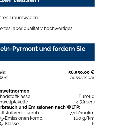
 Ihren Traumwagen.
rtes, aber qualitativ hochwertiges
eln-Pyrmont und fordern Sie
eis:
56.550,00 €
WSt:
ausweisbar
mweltnormen:
hadstoffklasse
Euro6d
weltplakette
4 (Green)
rbrauch und Emissionen nach WLTP:
aftstoffverbr. komb.
7,1 l/100km
O
-Emissionen komb.
160 g/km
2
O
-Klasse
F
2