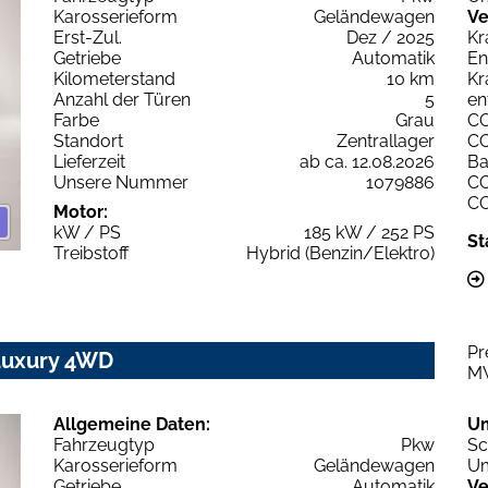
Karosserieform
Geländewagen
Ve
Erst-Zul.
Dez / 2025
Kr
Getriebe
Automatik
En
Kilometerstand
10 km
Kr
Anzahl der Türen
5
en
Farbe
Grau
C
Standort
Zentrallager
C
Lieferzeit
ab ca. 12.08.2026
Ba
Unsere Nummer
1079886
C
C
Motor:
kW / PS
185 kW / 252 PS
St
Treibstoff
Hybrid (Benzin/Elektro)
Pr
Luxury 4WD
M
Allgemeine Daten:
U
Fahrzeugtyp
Pkw
Sc
Karosserieform
Geländewagen
Um
Getriebe
Automatik
Ve