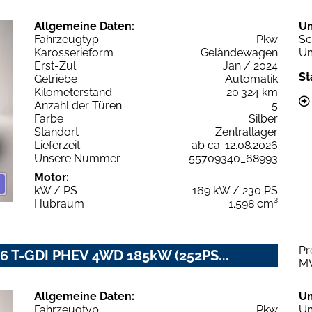
Allgemeine Daten:
U
Fahrzeugtyp
Pkw
Sc
Karosserieform
Geländewagen
Um
Erst-Zul.
Jan / 2024
St
Getriebe
Automatik
Kilometerstand
20.324 km
Anzahl der Türen
5
Farbe
Silber
Standort
Zentrallager
Lieferzeit
ab ca. 12.08.2026
Unsere Nummer
55709340_68993
Motor:
kW / PS
169 kW / 230 PS
Hubraum
1.598 cm³
Pr
.6 T-GDI PHEV 4WD 185kW (252PS...
M
Allgemeine Daten:
U
Fahrzeugtyp
Pkw
Um