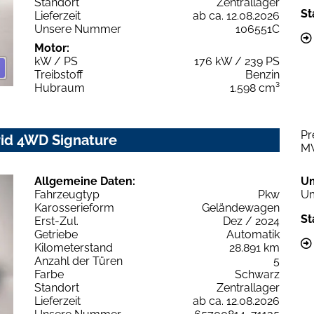
Standort
Zentrallager
St
Lieferzeit
ab ca. 12.08.2026
Unsere Nummer
106551C
Motor:
kW / PS
176 kW / 239 PS
Treibstoff
Benzin
Hubraum
1.598 cm³
Pr
rid 4WD Signature
M
Allgemeine Daten:
U
Fahrzeugtyp
Pkw
Um
Karosserieform
Geländewagen
St
Erst-Zul.
Dez / 2024
Getriebe
Automatik
Kilometerstand
28.891 km
Anzahl der Türen
5
Farbe
Schwarz
Standort
Zentrallager
Lieferzeit
ab ca. 12.08.2026