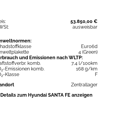
eis:
53.850,00 €
WSt:
ausweisbar
mweltnormen:
hadstoffklasse
Euro6d
weltplakette
4 (Green)
rbrauch und Emissionen nach WLTP:
aftstoffverbr. komb.
7,4 l/100km
O
-Emissionen komb.
168 g/km
2
O
-Klasse
F
2
andort
Zentrallager
Details zum Hyundai SANTA FE anzeigen