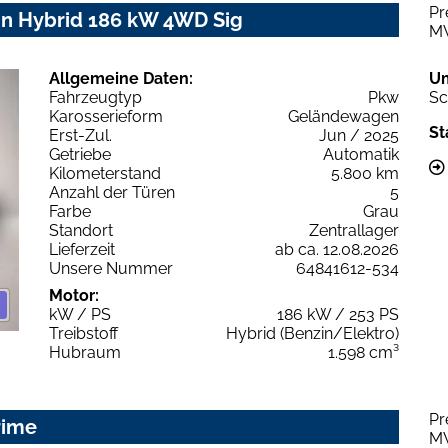
Pr
In Hybrid 186 kW 4WD Sig
M
Allgemeine Daten:
U
Fahrzeugtyp
Pkw
Sc
Karosserieform
Geländewagen
St
Erst-Zul.
Jun / 2025
Getriebe
Automatik
Kilometerstand
5.800 km
Anzahl der Türen
5
Farbe
Grau
Standort
Zentrallager
Lieferzeit
ab ca. 12.08.2026
Unsere Nummer
64841612-534
Motor:
kW / PS
186 kW / 253 PS
Treibstoff
Hybrid (Benzin/Elektro)
Hubraum
1.598 cm³
Pr
rime
M