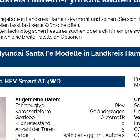
Angebote in Landkreis Hameln-Pyrmont und sichern Sie sich
len lässt fast keine Wünsche offen.
en technologischen Features suchen oder sich für ein preiswe
hnen eine breite Palette an Optionen.
yundai Santa Fe Modelle in Landkreis Ham
Pr
id HEV Smart AT 4WD
M
Allgemeine Daten:
U
Fahrzeugtyp
Pkw
Sc
Karosserieform
Geländewagen
Um
Getriebe
Automatik
Ve
Kilometerstand
0
Kr
Anzahl der Türen
5
C
Farbe
wählbar - ggf. mit Aufpreis
C