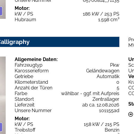
Unsere Nummer
65700814_71135
Motor:
kW / PS
186 kW / 253 PS
Hubraum
1.598 cm³
Pr
alligraphy
M
Allgemeine Daten:
U
Fahrzeugtyp
Pkw
Sc
Karosserieform
Geländewagen
Um
Getriebe
Automatik
Ve
Kilometerstand
0
Kr
Anzahl der Türen
5
C
Farbe
wählbar - ggf. mit Aufpreis
C
Standort
Zentrallager
St
Lieferzeit
ab ca. 12.08.2026
Unsere Nummer
101155ad
Motor:
kW / PS
158 kW / 215 PS
Treibstoff
Benzin