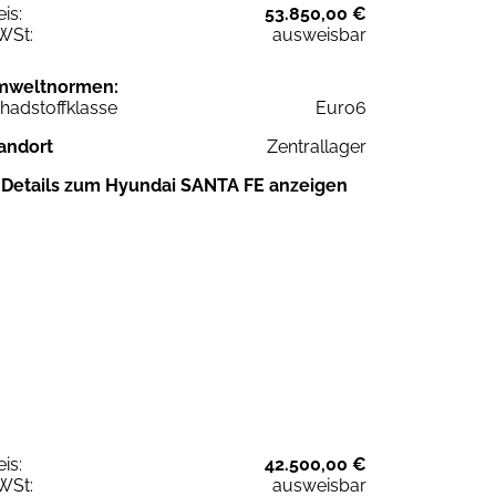
eis:
53.850,00 €
WSt:
ausweisbar
mweltnormen:
hadstoffklasse
Euro6
andort
Zentrallager
Details zum Hyundai SANTA FE anzeigen
eis:
42.500,00 €
WSt:
ausweisbar