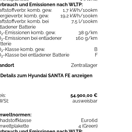
rbrauch und Emissionen nach WLTP:
aftstoffverbr. komb. gew.
1,7 kWh/100km
ergieverbr. komb. gew.
19,2 kWh/100km
aftstoffverbr. komb. bei
7,5 l/100km
tladener Batterie
O
-Emissionen komb. gew.
38 g/km
2
O
-Emissionen bei entladener
160 g/km
2
tterie
O
-Klasse komb. gew.
B
2
O
-Klasse bei entladener Batterie
F
2
andort
Zentrallager
Details zum Hyundai SANTA FE anzeigen
eis:
54.900,00 €
WSt:
ausweisbar
mweltnormen:
hadstoffklasse
Euro6d
weltplakette
4 (Green)
rbrauch und Emissionen nach WLTP: