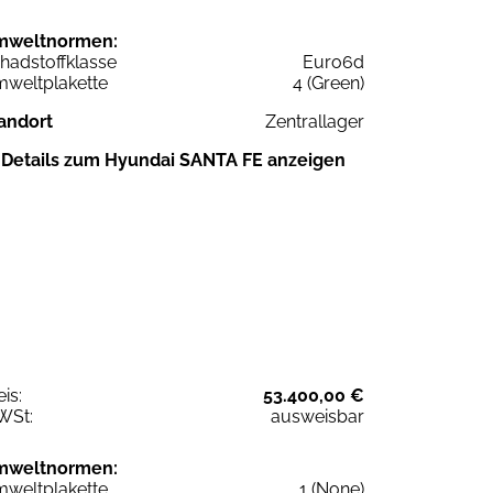
mweltnormen:
hadstoffklasse
Euro6d
weltplakette
4 (Green)
andort
Zentrallager
Details zum Hyundai SANTA FE anzeigen
eis:
53.400,00 €
WSt:
ausweisbar
mweltnormen:
weltplakette
1 (None)