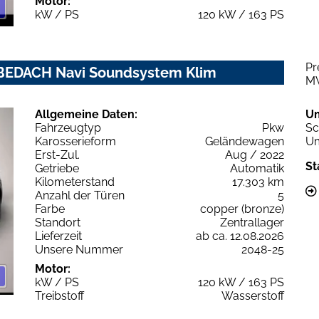
Motor:
kW / PS
120 kW / 163 PS
Pr
BEDACH Navi Soundsystem Klim
M
Allgemeine Daten:
U
Fahrzeugtyp
Pkw
Sc
Karosserieform
Geländewagen
Um
Erst-Zul.
Aug / 2022
St
Getriebe
Automatik
Kilometerstand
17.303 km
Anzahl der Türen
5
Farbe
copper (bronze)
Standort
Zentrallager
Lieferzeit
ab ca. 12.08.2026
Unsere Nummer
2048-25
Motor:
kW / PS
120 kW / 163 PS
Treibstoff
Wasserstoff