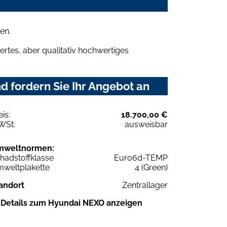
en.
rtes, aber qualitativ hochwertiges
 fordern Sie Ihr Angebot an
eis:
18.700,00 €
WSt:
ausweisbar
mweltnormen:
hadstoffklasse
Euro6d-TEMP
weltplakette
4 (Green)
andort
Zentrallager
Details zum Hyundai NEXO anzeigen