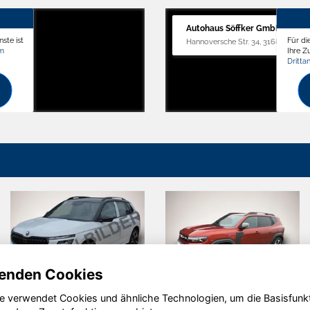
Autohaus Söffker GmbH
ste ist
Für di
Hannoversche Str. 34, 31688 Nienst
om
Ihre 
Dritta
enden Cookies
e verwendet Cookies und ähnliche Technologien, um die Basisfunk
Audi A3
Opel Mokka