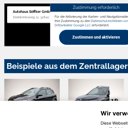
Zustimmung erforderlich
Autohaus Söffker GmbH
Für die Aktivierung der Karten- und Navigationsdien
Steinbrinksweg 12, 31840 Hessisch Oldendorf
Ihre Zustimmung zu den
Datenschutzrichtlinien v
Drittanbieter Google LLC
erforderlich.
Zustimmen und aktivieren
Beispiele aus dem Zentrallager
Wir verw
Diese Webseit
Audi A3
Volkswagen