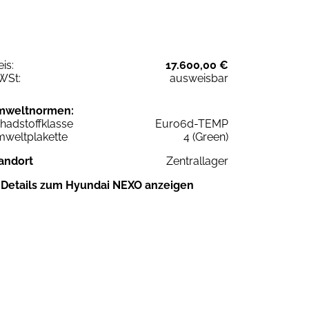
eis:
17.600,00 €
WSt:
ausweisbar
mweltnormen:
hadstoffklasse
Euro6d-TEMP
weltplakette
4 (Green)
andort
Zentrallager
Details zum Hyundai NEXO anzeigen