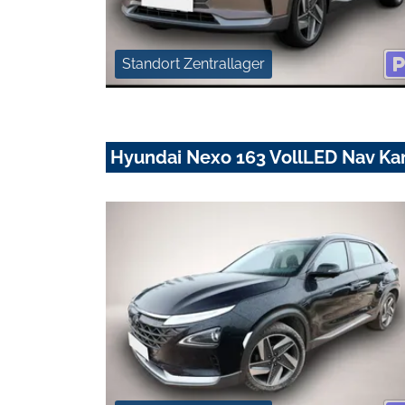
Standort Zentrallager
Hyundai Nexo 163 VollLED Nav K