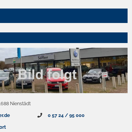
1688 Nienstädt
er.de
0 57 24 / 95 000
ort