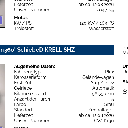
Lieferzeit
ab ca. 12.08.2026
Unsere Nummer
2047-25
Motor:
kW / PS
120 kW / 163 PS
Treibstoff
Wasserstoff
Pr
am360° SchiebeD KRELL SHZ
M
Allgemeine Daten:
U
Fahrzeugtyp
Pkw
Um
Karosserieform
Geländewagen
St
Erst-Zul.
Aug / 2022
Getriebe
Automatik
Kilometerstand
56.550 km
Anzahl der Türen
5
Farbe
Grau
Standort
Zentrallager
Lieferzeit
ab ca. 12.08.2026
Unsere Nummer
GW-K130