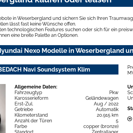
bote in Weserbergland und sichern Sie sich Ihren Traumwag
len lässt fast keine Wünsche offen.
en technologischen Features suchen oder sich für ein preiswe
hnen eine breite Palette an Optionen.
yundai Nexo Modelle in Weserbergland und
Pr
BEDACH Navi Soundsystem Klim
M
Allgemeine Daten:
U
Fahrzeugtyp
Pkw
Sc
Karosserieform
Geländewagen
Um
Erst-Zul.
Aug / 2022
St
Getriebe
Automatik
Kilometerstand
20.915 km
Anzahl der Türen
5
Farbe
copper (bronze)
Standort
Zentrallager