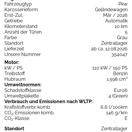
Fahrzeugtyp
Pkw
Karosserieform
Geländewagen
Erst-Zul.
Mär / 2026
Getriebe
Automatik
Kilometerstand
10 km
Anzahl der Türen
5
Farbe
Grau
Standort
Zentrallager
Lieferzeit
ab ca. 12.08.2026
Unsere Nummer
354047
Motor:
kW / PS
110 kW / 150 PS
Treibstoff
Benzin
Hubraum
1.598 cm³
Umweltnormen:
Schadstoffklasse
Euro6
Umweltplakette
4 (Green)
Verbrauch und Emissionen nach WLTP:
Kraftstoffverbr. komb.
6,6 l/100km
CO
-Emissionen komb.
146 g/km
2
CO
-Klasse
E
2
Standort
Zentrallager