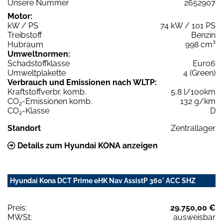
Unsere Nummer
2652907
Motor:
kW / PS
74 kW / 101 PS
Treibstoff
Benzin
Hubraum
998 cm³
Umweltnormen:
Schadstoffklasse
Euro6
Umweltplakette
4 (Green)
Verbrauch und Emissionen nach WLTP:
Kraftstoffverbr. komb.
5,8 l/100km
CO
-Emissionen komb.
132 g/km
2
CO
-Klasse
D
2
Standort
Zentrallager
Details zum Hyundai KONA anzeigen
Hyundai Kona DCT Prime eHK Nav AssistP 360° ACC SHZ
Preis:
29.750,00 €
MWSt:
ausweisbar