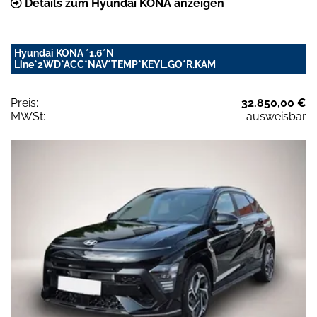
Details zum Hyundai KONA anzeigen
Hyundai KONA *1.6*N
Line*2WD*ACC*NAV*TEMP*KEYL.GO*R.KAM
Preis:
32.850,00 €
MWSt:
ausweisbar