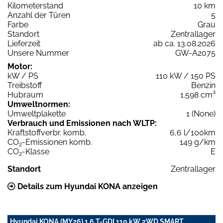
Kilometerstand
10 km
Anzahl der Türen
5
Farbe
Grau
Standort
Zentrallager
Lieferzeit
ab ca. 13.08.2026
Unsere Nummer
GW-A2075
Motor:
kW / PS
110 kW / 150 PS
Treibstoff
Benzin
Hubraum
1.598 cm³
Umweltnormen:
Umweltplakette
1 (None)
Verbrauch und Emissionen nach WLTP:
Kraftstoffverbr. komb.
6,6 l/100km
CO
-Emissionen komb.
149 g/km
2
CO
-Klasse
E
2
Standort
Zentrallager
Details zum Hyundai KONA anzeigen
Hyundai KONA (MY26) 1,6 T-GDI 110 kW 2WD SMART