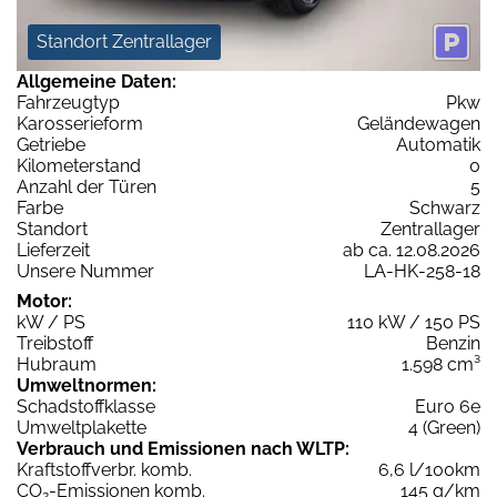
Standort Zentrallager
Allgemeine Daten:
Fahrzeugtyp
Pkw
Karosserieform
Geländewagen
Getriebe
Automatik
Kilometerstand
0
Anzahl der Türen
5
Farbe
Schwarz
Standort
Zentrallager
Lieferzeit
ab ca. 12.08.2026
Unsere Nummer
LA-HK-258-18
Motor:
kW / PS
110 kW / 150 PS
Treibstoff
Benzin
Hubraum
1.598 cm³
Umweltnormen:
Schadstoffklasse
Euro 6e
Umweltplakette
4 (Green)
Verbrauch und Emissionen nach WLTP:
Kraftstoffverbr. komb.
6,6 l/100km
CO
-Emissionen komb.
145 g/km
2