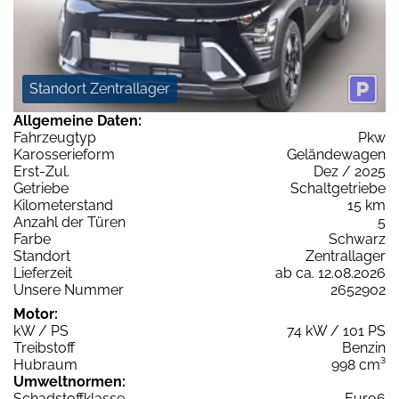
Standort Zentrallager
Allgemeine Daten:
Fahrzeugtyp
Pkw
Karosserieform
Geländewagen
Erst-Zul.
Dez / 2025
Getriebe
Schaltgetriebe
Kilometerstand
15 km
Anzahl der Türen
5
Farbe
Schwarz
Standort
Zentrallager
Lieferzeit
ab ca. 12.08.2026
Unsere Nummer
2652902
Motor:
kW / PS
74 kW / 101 PS
Treibstoff
Benzin
Hubraum
998 cm³
Umweltnormen:
Schadstoffklasse
Euro6