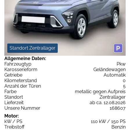
Standort Zentrallager
Allgemeine Daten:
Fahrzeugtyp
Pkw
Karosserieform
Geländewagen
Getriebe
Automatik
Kilometerstand
0
Anzahl der Türen
5
Farbe
metallic gegen Aufpreis
Standort
Zentrallager
Lieferzeit
ab ca. 12.08.2026
Unsere Nummer
168607
Motor:
kW / PS
110 kW / 150 PS
Treibstoff
Benzin