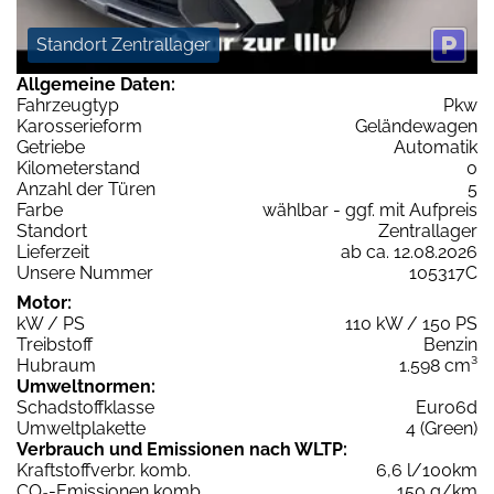
Standort Zentrallager
Allgemeine Daten:
Fahrzeugtyp
Pkw
Karosserieform
Geländewagen
Getriebe
Automatik
Kilometerstand
0
Anzahl der Türen
5
Farbe
wählbar - ggf. mit Aufpreis
Standort
Zentrallager
Lieferzeit
ab ca. 12.08.2026
Unsere Nummer
105317C
Motor:
kW / PS
110 kW / 150 PS
Treibstoff
Benzin
Hubraum
1.598 cm³
Umweltnormen:
Schadstoffklasse
Euro6d
Umweltplakette
4 (Green)
Verbrauch und Emissionen nach WLTP:
Kraftstoffverbr. komb.
6,6 l/100km
CO
-Emissionen komb.
150 g/km