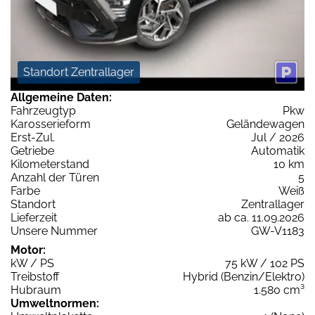
Standort Zentrallager
Allgemeine Daten:
Fahrzeugtyp
Pkw
Karosserieform
Geländewagen
Erst-Zul.
Jul / 2026
Getriebe
Automatik
Kilometerstand
10 km
Anzahl der Türen
5
Farbe
Weiß
Standort
Zentrallager
Lieferzeit
ab ca. 11.09.2026
Unsere Nummer
GW-V1183
Motor:
kW / PS
75 kW / 102 PS
Treibstoff
Hybrid (Benzin/Elektro)
Hubraum
1.580 cm³
Umweltnormen: