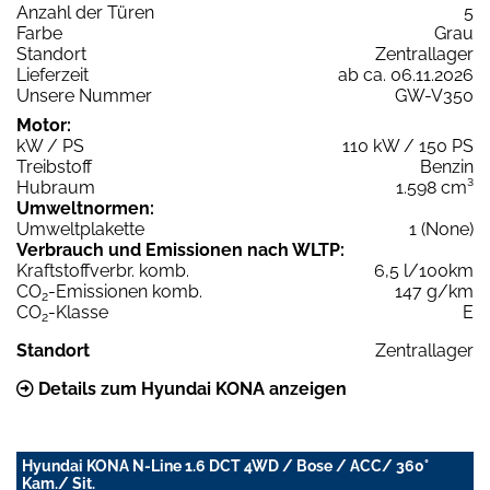
Anzahl der Türen
5
Farbe
Grau
Standort
Zentrallager
Lieferzeit
ab ca. 06.11.2026
Unsere Nummer
GW-V350
Motor:
kW / PS
110 kW / 150 PS
Treibstoff
Benzin
Hubraum
1.598 cm³
Umweltnormen:
Umweltplakette
1 (None)
Verbrauch und Emissionen nach WLTP:
Kraftstoffverbr. komb.
6,5 l/100km
CO
-Emissionen komb.
147 g/km
2
CO
-Klasse
E
2
Standort
Zentrallager
Details zum Hyundai KONA anzeigen
Hyundai KONA N-Line 1.6 DCT 4WD / Bose / ACC/ 360°
Kam./ Sit.