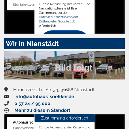
Für die Aktivierung der Karten- und
Steinbrinksweg 12, 31840 Hessisch Oldendorf
Navigationsdienste ist Ihre
Zustimmung zu den
Datenschutzrichtlinien vom
Drittanbieter Google LLC
erforderlich.
Zustimmen
Wir in Nienstädt
und
aktivieren
Hannoversche Str. 34, 31688 Nienstädt
info@autohaus-soeffker.de
0 57 24 / 95 000
Mehr zu diesem Standort
Zustimmung erforderlich
Autohaus Söffker GmbH
Für die Aktivierung der Karten- und
Hannoversche Str. 34, 31688 Nienstädt