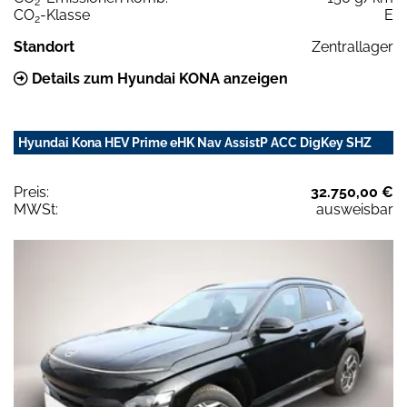
2
CO
-Klasse
E
2
Standort
Zentrallager
Details zum Hyundai KONA anzeigen
Hyundai Kona HEV Prime eHK Nav AssistP ACC DigKey SHZ
Preis:
32.750,00 €
MWSt:
ausweisbar