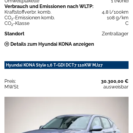
Umweltplakette
1 (None)
Verbrauch und Emissionen nach WLTP:
Kraftstoffverbr. komb.
4,8 l/100km
CO
-Emissionen komb.
108 g/km
2
CO
-Klasse
C
2
Standort
Zentrallager
Details zum Hyundai KONA anzeigen
Hyundai KONA Style 1,6 T-GDI DCT7 110KW MJ27
Preis:
30.300,00 €
MWSt:
ausweisbar