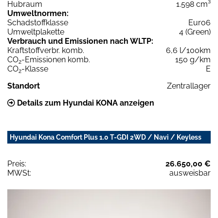
Hubraum
1.598 cm³
Umweltnormen:
Schadstoffklasse
Euro6
Umweltplakette
4 (Green)
Verbrauch und Emissionen nach WLTP:
Kraftstoffverbr. komb.
6,6 l/100km
CO
-Emissionen komb.
150 g/km
2
CO
-Klasse
E
2
Standort
Zentrallager
Details zum Hyundai KONA anzeigen
Hyundai Kona Comfort Plus 1.0 T-GDI 2WD / Navi / Keyless
Preis:
26.650,00 €
MWSt:
ausweisbar