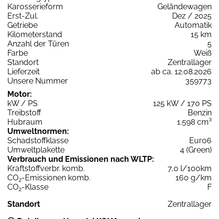
Karosserieform
Geländewagen
Erst-Zul.
Dez / 2025
Getriebe
Automatik
Kilometerstand
15 km
Anzahl der Türen
5
Farbe
Weiß
Standort
Zentrallager
Lieferzeit
ab ca. 12.08.2026
Unsere Nummer
359773
Motor:
kW / PS
125 kW / 170 PS
Treibstoff
Benzin
Hubraum
1.598 cm³
Umweltnormen:
Schadstoffklasse
Euro6
Umweltplakette
4 (Green)
Verbrauch und Emissionen nach WLTP:
Kraftstoffverbr. komb.
7,0 l/100km
CO
-Emissionen komb.
160 g/km
2
CO
-Klasse
F
2
Standort
Zentrallager