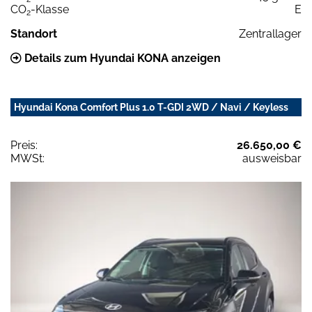
CO
-Klasse
E
2
Standort
Zentrallager
Details zum Hyundai KONA anzeigen
Hyundai Kona Comfort Plus 1.0 T-GDI 2WD / Navi / Keyless
Preis:
26.650,00 €
MWSt:
ausweisbar