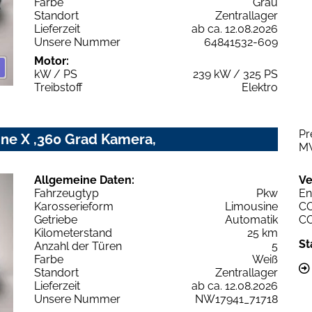
Farbe
Grau
Standort
Zentrallager
Lieferzeit
ab ca. 12.08.2026
Unsere Nummer
64841532-609
Motor:
kW / PS
239 kW / 325 PS
Treibstoff
Elektro
Pr
ne X ,360 Grad Kamera,
M
Allgemeine Daten:
Ve
Fahrzeugtyp
Pkw
En
Karosserieform
Limousine
C
Getriebe
Automatik
C
Kilometerstand
25 km
St
Anzahl der Türen
5
Farbe
Weiß
Standort
Zentrallager
Lieferzeit
ab ca. 12.08.2026
Unsere Nummer
NW17941_71718