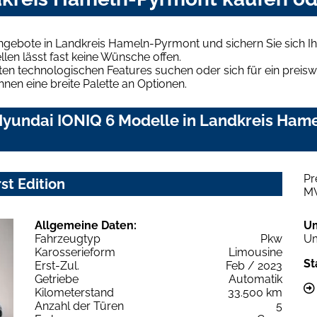
ngebote in Landkreis Hameln-Pyrmont und sichern Sie sich 
len lässt fast keine Wünsche offen.
en technologischen Features suchen oder sich für ein preiswe
hnen eine breite Palette an Optionen.
yundai IONIQ 6 Modelle in Landkreis Hame
Pr
st Edition
M
Allgemeine Daten:
U
Fahrzeugtyp
Pkw
Um
Karosserieform
Limousine
St
Erst-Zul.
Feb / 2023
Getriebe
Automatik
Kilometerstand
33.500 km
Anzahl der Türen
5