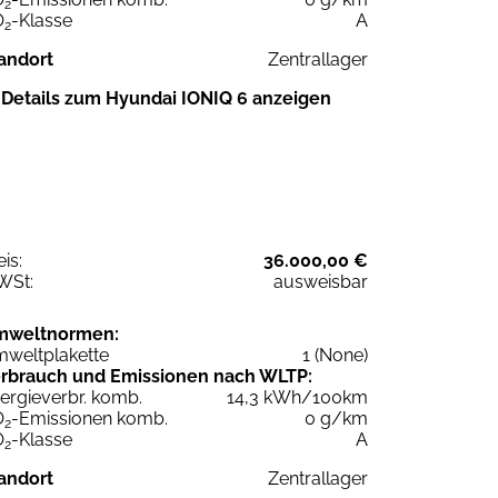
2
O
-Klasse
A
2
andort
Zentrallager
Details zum Hyundai IONIQ 6 anzeigen
eis:
36.000,00 €
WSt:
ausweisbar
mweltnormen:
weltplakette
1 (None)
rbrauch und Emissionen nach WLTP:
ergieverbr. komb.
14,3 kWh/100km
O
-Emissionen komb.
0 g/km
2
O
-Klasse
A
2
andort
Zentrallager