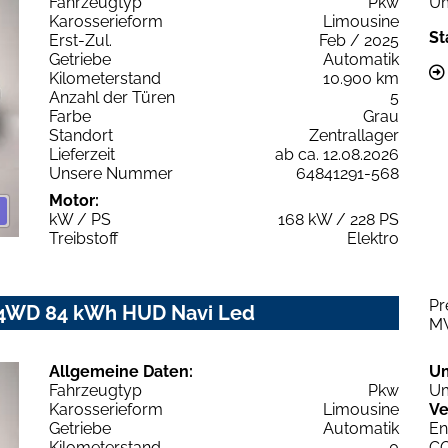
Fahrzeugtyp
Pkw
Um
Karosserieform
Limousine
St
Erst-Zul.
Feb / 2025
Getriebe
Automatik
Kilometerstand
10.900 km
Anzahl der Türen
5
Farbe
Grau
Standort
Zentrallager
Lieferzeit
ab ca. 12.08.2026
Unsere Nummer
64841291-568
Motor:
kW / PS
168 kW / 228 PS
Treibstoff
Elektro
Pr
o 4WD 84 kWh HUD Navi Led
M
Allgemeine Daten:
U
Fahrzeugtyp
Pkw
Um
Karosserieform
Limousine
Ve
Getriebe
Automatik
En
Kilometerstand
0
C