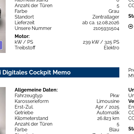
Anzahl der Türen
5
C
Farbe
Grau
St
Standort
Zentrallager
Lieferzeit
ab ca. 12.08.2026
Unsere Nummer
2105931504
Motor:
kW / PS
239 kW / 325 PS
Treibstoff
Elektro
Pr
i Digitales Cockpit Memo
M
Allgemeine Daten:
U
Fahrzeugtyp
Pkw
Um
Karosserieform
Limousine
Ve
Erst-Zul.
Apr / 2025
En
Getriebe
Automatik
C
Kilometerstand
26.823 km
C
Anzahl der Türen
5
St
Farbe
Blau