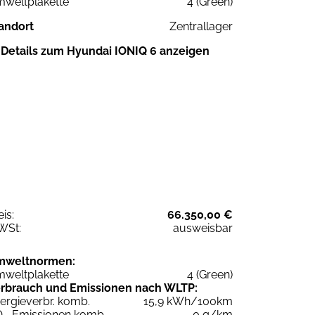
weltplakette
4 (Green)
andort
Zentrallager
Details zum Hyundai IONIQ 6 anzeigen
eis:
66.350,00 €
WSt:
ausweisbar
mweltnormen:
weltplakette
4 (Green)
rbrauch und Emissionen nach WLTP:
ergieverbr. komb.
15,9 kWh/100km
O
-Emissionen komb.
0 g/km