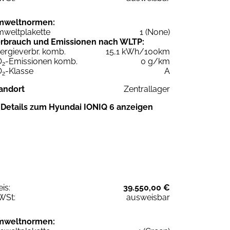
mweltnormen:
weltplakette
1 (None)
rbrauch und Emissionen nach WLTP:
ergieverbr. komb.
15,1 kWh/100km
O
-Emissionen komb.
0 g/km
2
O
-Klasse
A
2
andort
Zentrallager
Details zum Hyundai IONIQ 6 anzeigen
eis:
39.550,00 €
WSt:
ausweisbar
mweltnormen: