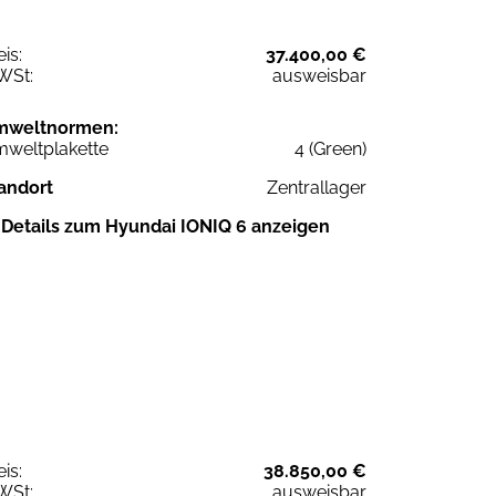
eis:
37.400,00 €
WSt:
ausweisbar
mweltnormen:
weltplakette
4 (Green)
andort
Zentrallager
Details zum Hyundai IONIQ 6 anzeigen
eis:
38.850,00 €
WSt:
ausweisbar