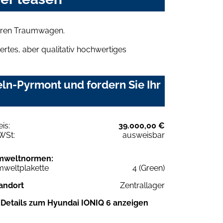
Ihren Traumwagen.
rtes, aber qualitativ hochwertiges
ln-Pyrmont und fordern Sie Ihr
eis:
39.000,00 €
WSt:
ausweisbar
mweltnormen:
weltplakette
4 (Green)
andort
Zentrallager
Details zum Hyundai IONIQ 6 anzeigen