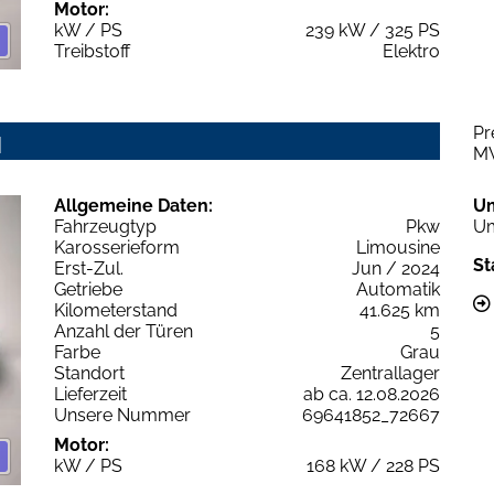
Motor:
kW / PS
239 kW / 325 PS
Treibstoff
Elektro
Pr
q
M
Allgemeine Daten:
U
Fahrzeugtyp
Pkw
Um
Karosserieform
Limousine
St
Erst-Zul.
Jun / 2024
Getriebe
Automatik
Kilometerstand
41.625 km
Anzahl der Türen
5
Farbe
Grau
Standort
Zentrallager
Lieferzeit
ab ca. 12.08.2026
Unsere Nummer
69641852_72667
Motor:
kW / PS
168 kW / 228 PS