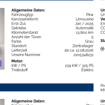
Allgemeine Daten:
U
Fahrzeugtyp
Pkw
Um
Karosserieform
Limousine
Ve
Erst-Zul.
Jan / 2025
En
Getriebe
Automatik
C
Kilometerstand
13.800 km
C
Anzahl der Türen
5
St
Farbe
Grau
Standort
Zentrallager
Lieferzeit
ab ca. 12.08.2026
Unsere Nummer
2105348231
Motor:
kW / PS
239 kW / 325 PS
Treibstoff
Elektro
Pr
M
Allgemeine Daten:
U