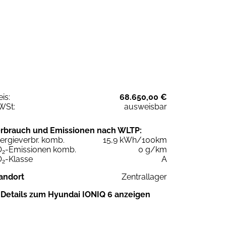
eis:
68.650,00 €
WSt:
ausweisbar
rbrauch und Emissionen nach WLTP:
ergieverbr. komb.
15,9 kWh/100km
O
-Emissionen komb.
0 g/km
2
O
-Klasse
A
2
andort
Zentrallager
Details zum Hyundai IONIQ 6 anzeigen