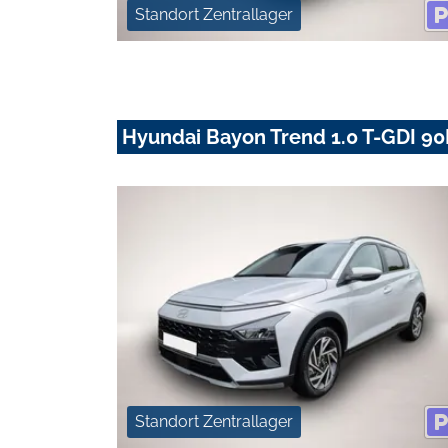
Standort Zentrallager
Hyundai Bayon Trend 1.0 T-GDI 9
Standort Zentrallager