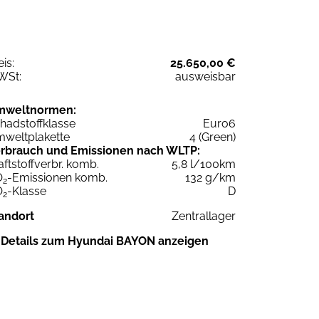
eis:
25.650,00 €
WSt:
ausweisbar
mweltnormen:
hadstoffklasse
Euro6
weltplakette
4 (Green)
rbrauch und Emissionen nach WLTP:
aftstoffverbr. komb.
5,8 l/100km
O
-Emissionen komb.
132 g/km
2
O
-Klasse
D
2
andort
Zentrallager
Details zum Hyundai BAYON anzeigen