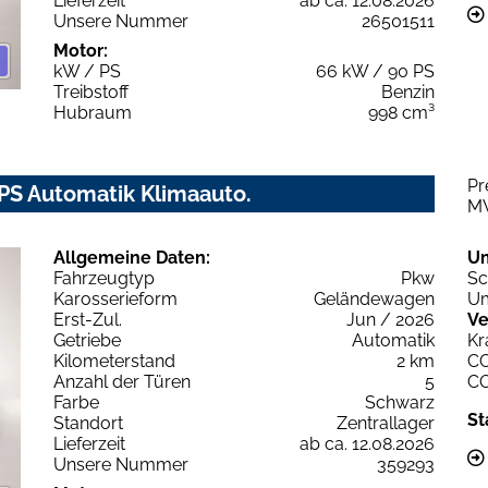
Lieferzeit
ab ca. 12.08.2026
Unsere Nummer
26501511
Motor:
kW / PS
66 kW / 90 PS
Treibstoff
Benzin
Hubraum
998 cm³
Pr
PS Automatik Klimaauto.
M
Allgemeine Daten:
U
Fahrzeugtyp
Pkw
Sc
Karosserieform
Geländewagen
Um
Erst-Zul.
Jun / 2026
Ve
Getriebe
Automatik
Kr
Kilometerstand
2 km
C
Anzahl der Türen
5
C
Farbe
Schwarz
St
Standort
Zentrallager
Lieferzeit
ab ca. 12.08.2026
Unsere Nummer
359293