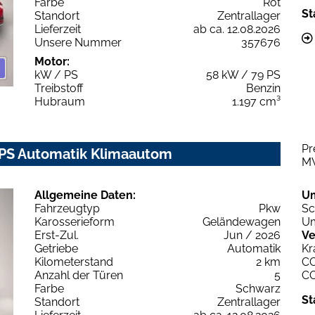
Farbe
Rot
St
Standort
Zentrallager
Lieferzeit
ab ca. 12.08.2026
Unsere Nummer
357676
Motor:
kW / PS
58 kW / 79 PS
Treibstoff
Benzin
Hubraum
1.197 cm³
Pr
0PS Automatik Klimaautom
M
Allgemeine Daten:
U
Fahrzeugtyp
Pkw
Sc
Karosserieform
Geländewagen
Um
Erst-Zul.
Jun / 2026
Ve
Getriebe
Automatik
Kr
Kilometerstand
2 km
C
Anzahl der Türen
5
C
Farbe
Schwarz
St
Standort
Zentrallager