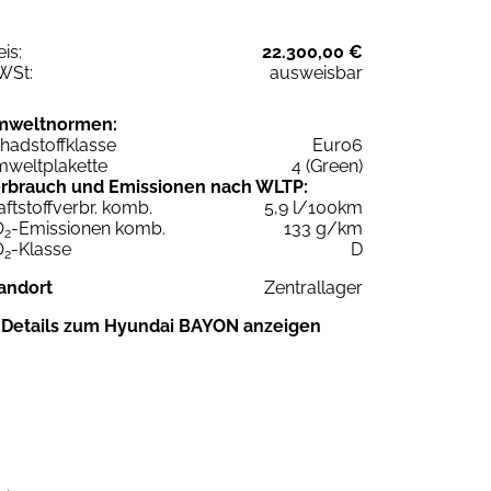
eis:
22.300,00 €
WSt:
ausweisbar
mweltnormen:
hadstoffklasse
Euro6
weltplakette
4 (Green)
rbrauch und Emissionen nach WLTP:
aftstoffverbr. komb.
5,9 l/100km
O
-Emissionen komb.
133 g/km
2
O
-Klasse
D
2
andort
Zentrallager
Details zum Hyundai BAYON anzeigen