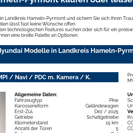
in Landkreis Hameln-Pyrmont und sichern Sie sich Ihren Tr
len lässt fast keine Wünsche offen.
en technologischen Features suchen oder sich für ein preiswe
hnen eine breite Palette an Optionen.
yundai Modelle in Landkreis Hameln-Pyrmo
Pr
MPI / Navi / PDC m. Kamera / K.
M
Allgemeine Daten:
U
Fahrzeugtyp
Pkw
Sc
Karosserieform
Geländewagen
Um
Erst-Zul.
Dez / 2025
Ve
Getriebe
Schaltgetriebe
Kr
Kilometerstand
15 km
C
Anzahl der Türen
5
C