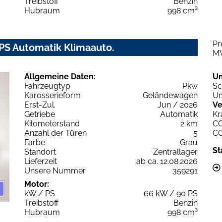
Treibstoff
Benzin
Hubraum
998 cm³
Pr
PS Automatik Klimaauto.
M
Allgemeine Daten:
U
Fahrzeugtyp
Pkw
Sc
Karosserieform
Geländewagen
Um
Erst-Zul.
Jun / 2026
Ve
Getriebe
Automatik
Kr
Kilometerstand
2 km
C
Anzahl der Türen
5
C
Farbe
Grau
St
Standort
Zentrallager
Lieferzeit
ab ca. 12.08.2026
Unsere Nummer
359291
Motor:
kW / PS
66 kW / 90 PS
Treibstoff
Benzin
Hubraum
998 cm³