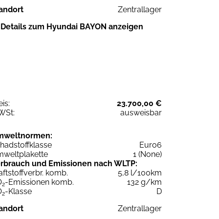
andort
Zentrallager
Details zum Hyundai BAYON anzeigen
eis:
23.700,00 €
WSt:
ausweisbar
mweltnormen:
hadstoffklasse
Euro6
weltplakette
1 (None)
rbrauch und Emissionen nach WLTP:
aftstoffverbr. komb.
5,8 l/100km
O
-Emissionen komb.
132 g/km
2
O
-Klasse
D
2
andort
Zentrallager