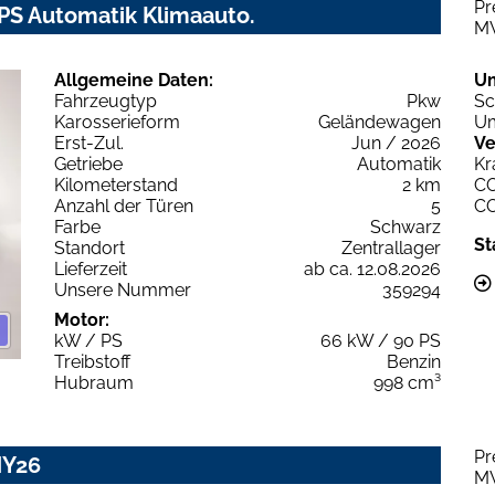
Pr
PS Automatik Klimaauto.
M
Allgemeine Daten:
U
Fahrzeugtyp
Pkw
Sc
Karosserieform
Geländewagen
Um
Erst-Zul.
Jun / 2026
Ve
Getriebe
Automatik
Kr
Kilometerstand
2 km
C
Anzahl der Türen
5
C
Farbe
Schwarz
St
Standort
Zentrallager
Lieferzeit
ab ca. 12.08.2026
Unsere Nummer
359294
Motor:
kW / PS
66 kW / 90 PS
Treibstoff
Benzin
Hubraum
998 cm³
Pr
MY26
M