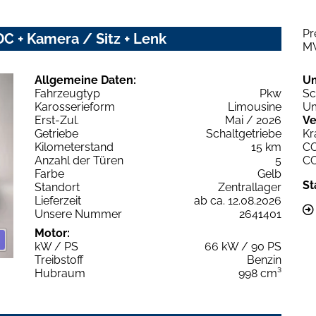
Pr
C + Kamera / Sitz + Lenk
M
Allgemeine Daten:
U
Fahrzeugtyp
Pkw
Sc
Karosserieform
Limousine
Um
Erst-Zul.
Mai / 2026
Ve
Getriebe
Schaltgetriebe
Kr
Kilometerstand
15 km
C
Anzahl der Türen
5
C
Farbe
Gelb
St
Standort
Zentrallager
Lieferzeit
ab ca. 12.08.2026
Unsere Nummer
2641401
Motor:
kW / PS
66 kW / 90 PS
Treibstoff
Benzin
Hubraum
998 cm³