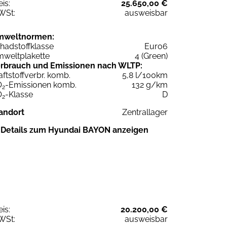
eis:
25.650,00 €
WSt:
ausweisbar
mweltnormen:
hadstoffklasse
Euro6
weltplakette
4 (Green)
rbrauch und Emissionen nach WLTP:
aftstoffverbr. komb.
5,8 l/100km
O
-Emissionen komb.
132 g/km
2
O
-Klasse
D
2
andort
Zentrallager
Details zum Hyundai BAYON anzeigen
eis:
20.200,00 €
WSt:
ausweisbar