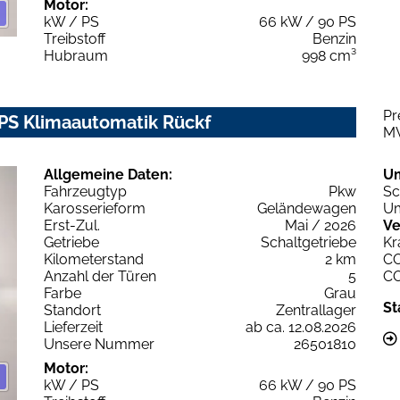
Motor:
kW / PS
66 kW / 90 PS
Treibstoff
Benzin
Hubraum
998 cm³
Pr
0PS Klimaautomatik Rückf
M
Allgemeine Daten:
U
Fahrzeugtyp
Pkw
Sc
Karosserieform
Geländewagen
Um
Erst-Zul.
Mai / 2026
Ve
Getriebe
Schaltgetriebe
Kr
Kilometerstand
2 km
C
Anzahl der Türen
5
C
Farbe
Grau
St
Standort
Zentrallager
Lieferzeit
ab ca. 12.08.2026
Unsere Nummer
26501810
Motor:
kW / PS
66 kW / 90 PS