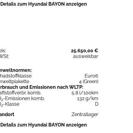
Details zum Hyundai BAYON anzeigen
eis:
25.650,00 €
WSt:
ausweisbar
mweltnormen:
hadstoffklasse
Euro6
weltplakette
4 (Green)
rbrauch und Emissionen nach WLTP:
aftstoffverbr. komb.
5,8 l/100km
O
-Emissionen komb.
132 g/km
2
O
-Klasse
D
2
andort
Zentrallager
Details zum Hyundai BAYON anzeigen