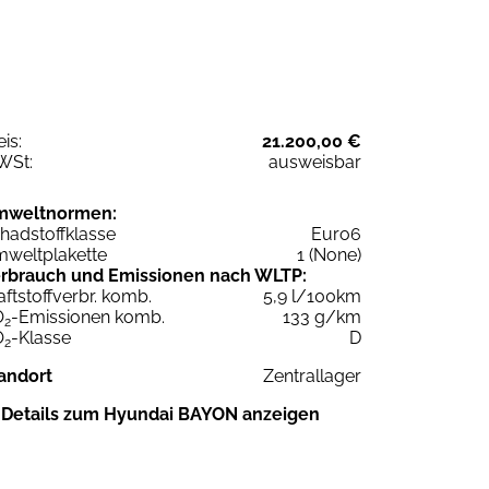
eis:
21.200,00 €
WSt:
ausweisbar
mweltnormen:
hadstoffklasse
Euro6
weltplakette
1 (None)
rbrauch und Emissionen nach WLTP:
aftstoffverbr. komb.
5,9 l/100km
O
-Emissionen komb.
133 g/km
2
O
-Klasse
D
2
andort
Zentrallager
Details zum Hyundai BAYON anzeigen