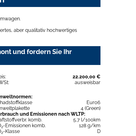
aumwagen.
rtes, aber qualitativ hochwertiges
nt und fordern Sie Ihr
eis:
22.200,00 €
WSt:
ausweisbar
mweltnormen:
hadstoffklasse
Euro6
weltplakette
4 (Green)
rbrauch und Emissionen nach WLTP:
aftstoffverbr. komb.
5,7 l/100km
O
-Emissionen komb.
128 g/km
2
O
-Klasse
D
2