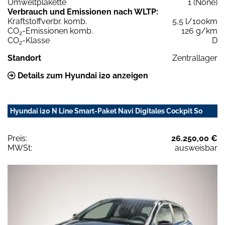
Umweltplakette
1 (None)
Verbrauch und Emissionen nach WLTP:
Kraftstoffverbr. komb.
5,5 l/100km
CO
-Emissionen komb.
126 g/km
2
CO
-Klasse
D
2
Standort
Zentrallager
Details zum Hyundai i20 anzeigen
Hyundai i20 N Line Smart-Paket Navi Digitales Cockpit So
Preis:
26.250,00 €
MWSt:
ausweisbar