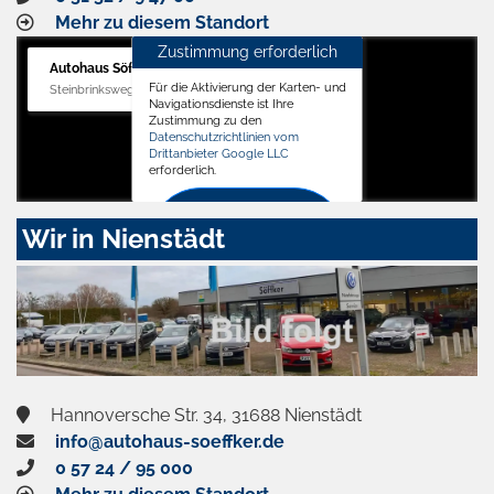
Mehr zu diesem Standort
Zustimmung erforderlich
Autohaus Söffker GmbH
Für die Aktivierung der Karten- und
Steinbrinksweg 12, 31840 Hessisch Oldendorf
Navigationsdienste ist Ihre
Zustimmung zu den
Datenschutzrichtlinien vom
Drittanbieter Google LLC
erforderlich.
Zustimmen
Wir in Nienstädt
und
aktivieren
Hannoversche Str. 34, 31688 Nienstädt
info@autohaus-soeffker.de
0 57 24 / 95 000