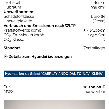
Treibstoff
Benzin
Hubraum
998 cm³
Umweltnormen:
Schadstoffklasse
Euro 6e
Umweltplakette
4 (Green)
Verbrauch und Emissionen nach WLTP:
Kraftstoffverbr. komb.
5,4 l/100km
CO
-Emissionen komb.
123 g/km
2
CO
-Klasse
D
2
Standort
Zentrallager
Details zum Hyundai i20 anzeigen
Hyundai i20 1.2 Select *CARPLAY*ANDOIDAUTO*NAVI*KLIMA*
Preis:
18.100,00 €
MWSt:
ausweisbar