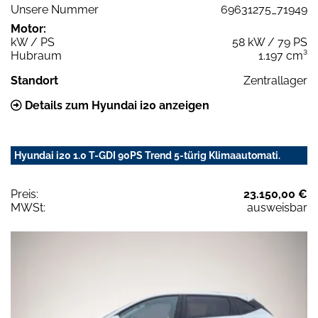
Unsere Nummer
69631275_71949
Motor:
kW / PS
58 kW / 79 PS
Hubraum
1.197 cm³
Standort
Zentrallager
Details zum Hyundai i20 anzeigen
Hyundai i20 1.0 T-GDI 90PS Trend 5-türig Klimaautomati.
Preis:
23.150,00 €
MWSt:
ausweisbar