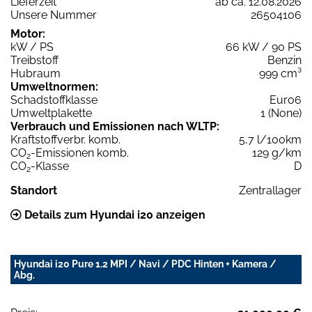
Lieferzeit
ab ca. 12.08.2026
Unsere Nummer
26504106
Motor:
kW / PS
66 kW / 90 PS
Treibstoff
Benzin
Hubraum
999 cm³
Umweltnormen:
Schadstoffklasse
Euro6
Umweltplakette
1 (None)
Verbrauch und Emissionen nach WLTP:
Kraftstoffverbr. komb.
5,7 l/100km
CO
-Emissionen komb.
129 g/km
2
CO
-Klasse
D
2
Standort
Zentrallager
Details zum Hyundai i20 anzeigen
Hyundai i20 Pure 1.2 MPI / Navi / PDC Hinten + Kamera /
Abg.