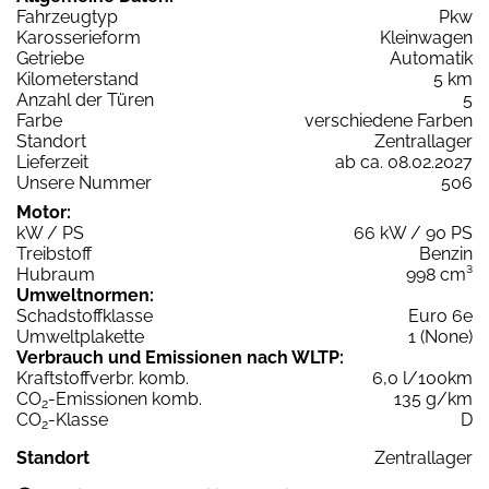
Fahrzeugtyp
Pkw
Karosserieform
Kleinwagen
Getriebe
Automatik
Kilometerstand
5 km
Anzahl der Türen
5
Farbe
verschiedene Farben
Standort
Zentrallager
Lieferzeit
ab ca. 08.02.2027
Unsere Nummer
506
Motor:
kW / PS
66 kW / 90 PS
Treibstoff
Benzin
Hubraum
998 cm³
Umweltnormen:
Schadstoffklasse
Euro 6e
Umweltplakette
1 (None)
Verbrauch und Emissionen nach WLTP:
Kraftstoffverbr. komb.
6,0 l/100km
CO
-Emissionen komb.
135 g/km
2
CO
-Klasse
D
2
Standort
Zentrallager