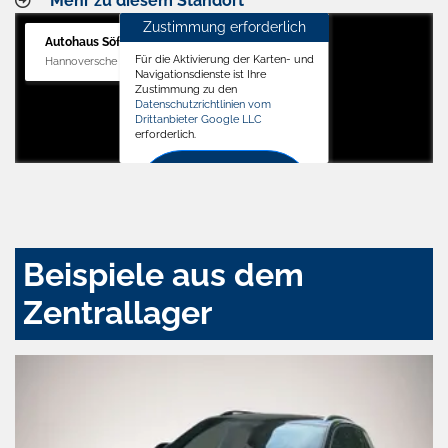
Mehr zu diesem Standort
Zustimmung erforderlich
Autohaus Söffker GmbH
Für die Aktivierung der Karten- und
Hannoversche Str. 34, 31688 Nienstädt
Navigationsdienste ist Ihre
Zustimmung zu den
Datenschutzrichtlinien vom
Drittanbieter Google LLC
erforderlich.
Zustimmen
und
aktivieren
Beispiele aus dem
Zentrallager