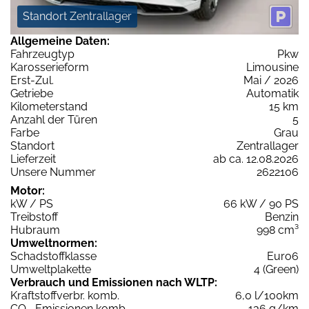
Standort Zentrallager
Allgemeine Daten:
Fahrzeugtyp
Pkw
Karosserieform
Limousine
Erst-Zul.
Mai / 2026
Getriebe
Automatik
Kilometerstand
15 km
Anzahl der Türen
5
Farbe
Grau
Standort
Zentrallager
Lieferzeit
ab ca. 12.08.2026
Unsere Nummer
2622106
Motor:
kW / PS
66 kW / 90 PS
Treibstoff
Benzin
Hubraum
998 cm³
Umweltnormen:
Schadstoffklasse
Euro6
Umweltplakette
4 (Green)
Verbrauch und Emissionen nach WLTP:
Kraftstoffverbr. komb.
6,0 l/100km
CO
-Emissionen komb.
136 g/km