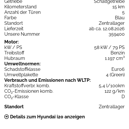
Getriebe
Schaltgetriebe
Kilometerstand
15 km
Anzahl der Türen
5
Farbe
Blau
Standort
Zentrallager
Lieferzeit
ab ca. 12.08.2026
Unsere Nummer
359400
Motor:
kW / PS
58 kW / 79 PS
Treibstoff
Benzin
Hubraum
1.197 cm³
Umweltnormen:
Schadstoffklasse
Euro6
Umweltplakette
4 (Green)
Verbrauch und Emissionen nach WLTP:
Kraftstoffverbr. komb.
5,4 l/100km
CO
-Emissionen komb.
122 g/km
2
CO
-Klasse
D
2
Standort
Zentrallager
Details zum Hyundai i20 anzeigen