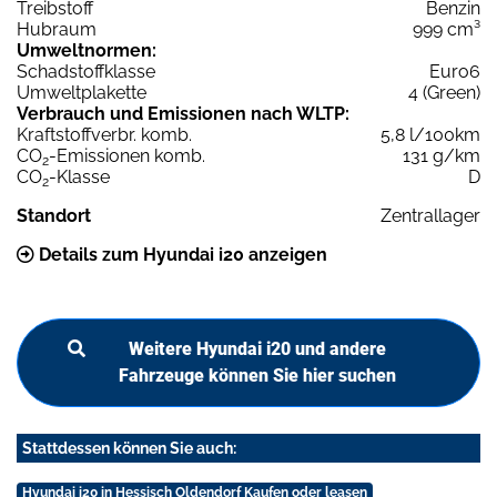
Treibstoff
Benzin
Hubraum
999 cm³
Umweltnormen:
Schadstoffklasse
Euro6
Umweltplakette
4 (Green)
Verbrauch und Emissionen nach WLTP:
Kraftstoffverbr. komb.
5,8 l/100km
CO
-Emissionen komb.
131 g/km
2
CO
-Klasse
D
2
Standort
Zentrallager
Details zum Hyundai i20 anzeigen
Weitere Hyundai i20 und andere
Fahrzeuge können Sie hier suchen
Stattdessen können Sie auch:
Hyundai i20 in Hessisch Oldendorf Kaufen oder leasen