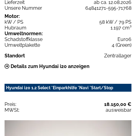
Lieferzeit
ab ca. 12.08.2026
Unsere Nummer
64841271-595-71768
Motor:
kW / PS
58 kW / 79 PS
Hubraum
1.197 cm³
Umweltnormen:
Schadstoffklasse
Euro6
Umweltplakette
4 (Green)
Standort
Zentrallager
Details zum Hyundai i20 anzeigen
Hyundai i20 1.2 Select *Einparkhilfe *Navi *Start/Stop
Preis:
18.150,00 €
MWSt:
ausweisbar