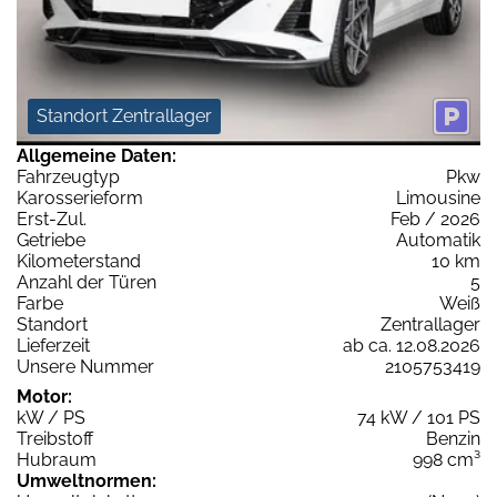
Standort Zentrallager
Allgemeine Daten:
Fahrzeugtyp
Pkw
Karosserieform
Limousine
Erst-Zul.
Feb / 2026
Getriebe
Automatik
Kilometerstand
10 km
Anzahl der Türen
5
Farbe
Weiß
Standort
Zentrallager
Lieferzeit
ab ca. 12.08.2026
Unsere Nummer
2105753419
Motor:
kW / PS
74 kW / 101 PS
Treibstoff
Benzin
Hubraum
998 cm³
Umweltnormen: