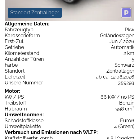
Standort Zentrallager
Allgemeine Daten:
Fahrzeugtyp
Pkw
Karosserieform
Geländewagen
Erst-Zul.
Jun / 2026
Getriebe
Automatik
Kilometerstand
2 km
Anzahl der Türen
5
Farbe
Schwarz
Standort
Zentrallager
Lieferzeit
ab ca. 12.08.2026
Unsere Nummer
359293
Motor:
kW / PS
66 kW / 90 PS
Treibstoff
Benzin
Hubraum
998 cm³
Umweltnormen:
Schadstoffklasse
Euro6
Umweltplakette
4 (Green)
Verbrauch und Emissionen nach WLTP:
Kraftstoffverbr. komb.
5,8 l/100km