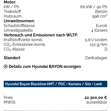
Motor:
kW / PS
66 kW / 90 PS
Treibstoff
Benzin
Hubraum
998 cm³
Umweltnormen:
Schadstoffklasse
Euro6
Umweltplakette
4 (Green)
Verbrauch und Emissionen nach WLTP:
Kraftstoffverbr. komb.
5,8 l/100km
CO
-Emissionen komb.
132 g/km
2
CO
-Klasse
D
2
Standort
Zentrallager
Details zum Hyundai BAYON anzeigen
Hyundai Bayon Blackline 6MT / PDC + Kamera / Sitz + Lenk
Preis:
22.300,00 €
MWSt:
ausweisbar