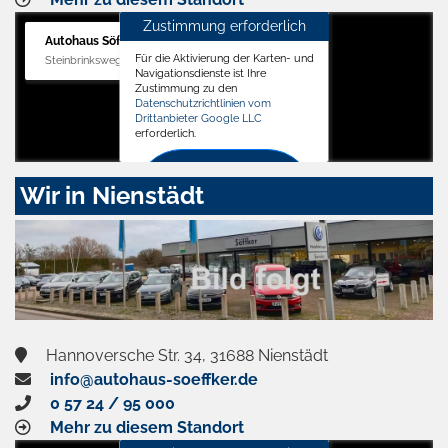
Zustimmung erforderlich
Autohaus Söffker GmbH
Für die Aktivierung der Karten- und
Steinbrinksweg 12, 31840 Hessisch Oldendorf
Navigationsdienste ist Ihre
Zustimmung zu den
Datenschutzrichtlinien vom
Drittanbieter Google LLC
erforderlich.
Zustimmen
Wir in Nienstädt
und
aktivieren
Hannoversche Str. 34, 31688 Nienstädt
info@autohaus-soeffker.de
0 57 24 / 95 000
Mehr zu diesem Standort