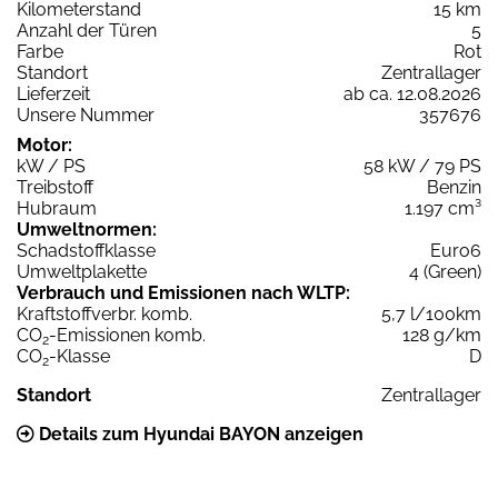
Kilometerstand
15 km
Anzahl der Türen
5
Farbe
Rot
Standort
Zentrallager
Lieferzeit
ab ca. 12.08.2026
Unsere Nummer
357676
Motor:
kW / PS
58 kW / 79 PS
Treibstoff
Benzin
Hubraum
1.197 cm³
Umweltnormen:
Schadstoffklasse
Euro6
Umweltplakette
4 (Green)
Verbrauch und Emissionen nach WLTP:
Kraftstoffverbr. komb.
5,7 l/100km
CO
-Emissionen komb.
128 g/km
2
CO
-Klasse
D
2
Standort
Zentrallager
Details zum Hyundai BAYON anzeigen