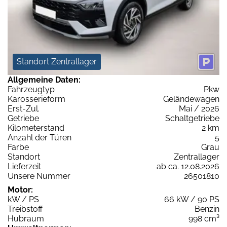
Standort Zentrallager
Allgemeine Daten:
Fahrzeugtyp
Pkw
Karosserieform
Geländewagen
Erst-Zul.
Mai / 2026
Getriebe
Schaltgetriebe
Kilometerstand
2 km
Anzahl der Türen
5
Farbe
Grau
Standort
Zentrallager
Lieferzeit
ab ca. 12.08.2026
Unsere Nummer
26501810
Motor:
kW / PS
66 kW / 90 PS
Treibstoff
Benzin
Hubraum
998 cm³