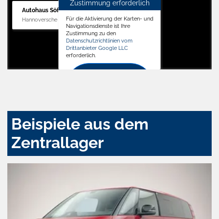
Zustimmung erforderlich
Autohaus Söffker GmbH
Für die Aktivierung der Karten- und
Hannoversche Str. 34, 31688 Nienstädt
Navigationsdienste ist Ihre
Zustimmung zu den
Datenschutzrichtlinien vom
Drittanbieter Google LLC
erforderlich.
Zustimmen
und
aktivieren
Beispiele aus dem
Zentrallager