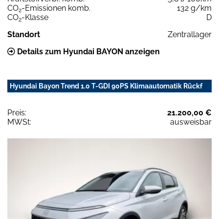
CO
-Emissionen komb.
132 g/km
2
CO
-Klasse
D
2
Standort
Zentrallager
Details zum Hyundai BAYON anzeigen
Hyundai Bayon Trend 1.0 T-GDI 90PS Klimaautomatik Rückf
Preis:
21.200,00 €
MWSt:
ausweisbar