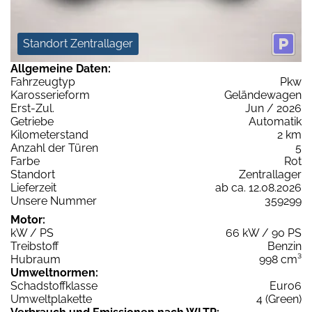
Standort Zentrallager
Allgemeine Daten:
Fahrzeugtyp
Pkw
Karosserieform
Geländewagen
Erst-Zul.
Jun / 2026
Getriebe
Automatik
Kilometerstand
2 km
Anzahl der Türen
5
Farbe
Rot
Standort
Zentrallager
Lieferzeit
ab ca. 12.08.2026
Unsere Nummer
359299
Motor:
kW / PS
66 kW / 90 PS
Treibstoff
Benzin
Hubraum
998 cm³
Umweltnormen:
Schadstoffklasse
Euro6
Umweltplakette
4 (Green)