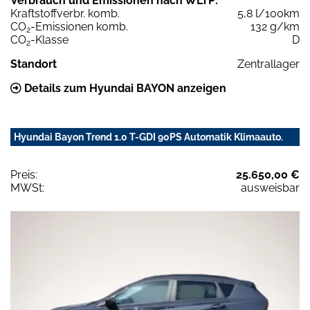
Verbrauch und Emissionen nach WLTP:
Kraftstoffverbr. komb.
5,8 l/100km
CO
-Emissionen komb.
132 g/km
2
CO
-Klasse
D
2
Standort
Zentrallager
Details zum Hyundai BAYON anzeigen
Hyundai Bayon Trend 1.0 T-GDI 90PS Automatik Klimaauto.
Preis:
25.650,00 €
MWSt:
ausweisbar