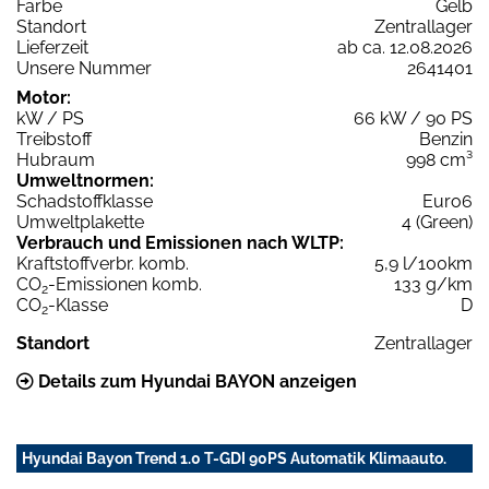
Farbe
Gelb
Standort
Zentrallager
Lieferzeit
ab ca. 12.08.2026
Unsere Nummer
2641401
Motor:
kW / PS
66 kW / 90 PS
Treibstoff
Benzin
Hubraum
998 cm³
Umweltnormen:
Schadstoffklasse
Euro6
Umweltplakette
4 (Green)
Verbrauch und Emissionen nach WLTP:
Kraftstoffverbr. komb.
5,9 l/100km
CO
-Emissionen komb.
133 g/km
2
CO
-Klasse
D
2
Standort
Zentrallager
Details zum Hyundai BAYON anzeigen
Hyundai Bayon Trend 1.0 T-GDI 90PS Automatik Klimaauto.