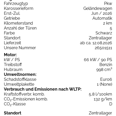
Fahrzeugtyp
Pkw
Karosserieform
Geländewagen
Erst-Zul.
Jun / 2026
Getriebe
Automatik
Kilometerstand
2 km
Anzahl der Türen
5
Farbe
Schwarz
Standort
Zentrallager
Lieferzeit
ab ca. 12.08.2026
Unsere Nummer
26501511
Motor:
kW / PS
66 kW / 90 PS
Treibstoff
Benzin
Hubraum
998 cm³
Umweltnormen:
Schadstoffklasse
Euro6
Umweltplakette
1 (None)
Verbrauch und Emissionen nach WLTP:
Kraftstoffverbr. komb.
5,8 l/100km
CO
-Emissionen komb.
132 g/km
2
CO
-Klasse
D
2
Standort
Zentrallager