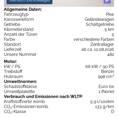
Allgemeine Daten:
Fahrzeugtyp
Pkw
Karosserieform
Geländewagen
Getriebe
Schaltgetriebe
Kilometerstand
5 km
Anzahl der Türen
5
Farbe
verschiedene Farben
Standort
Zentrallager
Lieferzeit
ab ca. 12.08.2026
Unsere Nummer
482
Motor:
kW / PS
66 kW / 90 PS
Treibstoff
Benzin
Hubraum
998 cm³
Umweltnormen:
Schadstoffklasse
Euro 6e
Umweltplakette
1 (None)
Verbrauch und Emissionen nach WLTP:
Kraftstoffverbr. komb.
5,9 l/100km
CO
-Emissionen komb.
133 g/km
2
CO
-Klasse
D
2