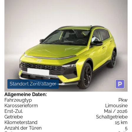
Standort Zentrallager
Allgemeine Daten:
Fahrzeugtyp
Pkw
Karosserieform
Limousine
Erst-Zul.
Mai / 2026
Getriebe
Schaltgetriebe
Kilometerstand
15 km
Anzahl der Türen
5