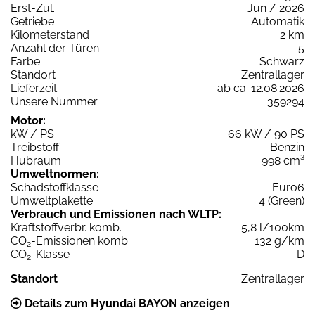
Erst-Zul.
Jun / 2026
Getriebe
Automatik
Kilometerstand
2 km
Anzahl der Türen
5
Farbe
Schwarz
Standort
Zentrallager
Lieferzeit
ab ca. 12.08.2026
Unsere Nummer
359294
Motor:
kW / PS
66 kW / 90 PS
Treibstoff
Benzin
Hubraum
998 cm³
Umweltnormen:
Schadstoffklasse
Euro6
Umweltplakette
4 (Green)
Verbrauch und Emissionen nach WLTP:
Kraftstoffverbr. komb.
5,8 l/100km
CO
-Emissionen komb.
132 g/km
2
CO
-Klasse
D
2
Standort
Zentrallager
Details zum Hyundai BAYON anzeigen