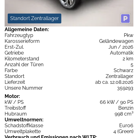
Standort Zentrallager
Allgemeine Daten:
Fahrzeugtyp
Pkw
Karosserieform
Geländewagen
Erst-Zul.
Jun / 2026
Getriebe
Automatik
Kilometerstand
2 km
Anzahl der Türen
5
Farbe
Schwarz
Standort
Zentrallager
Lieferzeit
ab ca. 12.08.2026
Unsere Nummer
359293
Motor:
kW / PS
66 kW / 90 PS
Treibstoff
Benzin
Hubraum
998 cm³
Umweltnormen:
Schadstoffklasse
Euro6
Umweltplakette
4 (Green)
Verbrauch und Emissionen nach WLTP: