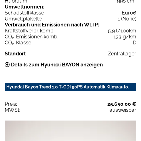
Hubraum
998 cm³
Umweltnormen:
Schadstoffklasse
Euro6
Umweltplakette
1 (None)
Verbrauch und Emissionen nach WLTP:
Kraftstoffverbr. komb.
5,9 l/100km
CO
-Emissionen komb.
133 g/km
2
CO
-Klasse
D
2
Standort
Zentrallager
Details zum Hyundai BAYON anzeigen
Hyundai Bayon Trend 1.0 T-GDI 90PS Automatik Klimaauto.
Preis:
25.650,00 €
MWSt:
ausweisbar