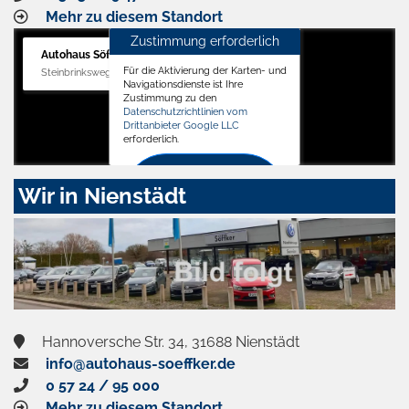
Mehr zu diesem Standort
Zustimmung erforderlich
Autohaus Söffker GmbH
Für die Aktivierung der Karten- und
Steinbrinksweg 12, 31840 Hessisch Oldendorf
Navigationsdienste ist Ihre
Zustimmung zu den
Datenschutzrichtlinien vom
Drittanbieter Google LLC
erforderlich.
Zustimmen
Wir in Nienstädt
und
aktivieren
Hannoversche Str. 34, 31688 Nienstädt
info@autohaus-soeffker.de
0 57 24 / 95 000
Mehr zu diesem Standort