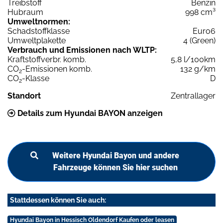
Treibstoff
Benzin
Hubraum
998 cm³
Umweltnormen:
Schadstoffklasse
Euro6
Umweltplakette
4 (Green)
Verbrauch und Emissionen nach WLTP:
Kraftstoffverbr. komb.
5,8 l/100km
CO
-Emissionen komb.
132 g/km
2
CO
-Klasse
D
2
Standort
Zentrallager
Details zum Hyundai BAYON anzeigen
Weitere Hyundai Bayon und andere
Fahrzeuge können Sie hier suchen
Stattdessen können Sie auch:
Hyundai Bayon in Hessisch Oldendorf Kaufen oder leasen