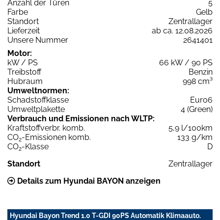
Anzahl der Türen
5
Farbe
Gelb
Standort
Zentrallager
Lieferzeit
ab ca. 12.08.2026
Unsere Nummer
2641401
Motor:
kW / PS
66 kW / 90 PS
Treibstoff
Benzin
Hubraum
998 cm³
Umweltnormen:
Schadstoffklasse
Euro6
Umweltplakette
4 (Green)
Verbrauch und Emissionen nach WLTP:
Kraftstoffverbr. komb.
5,9 l/100km
CO
-Emissionen komb.
133 g/km
2
CO
-Klasse
D
2
Standort
Zentrallager
Details zum Hyundai BAYON anzeigen
Hyundai Bayon Trend 1.0 T-GDI 90PS Automatik Klimaauto.