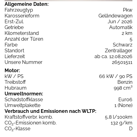
Allgemeine Daten:
Fahrzeugtyp
Pkw
Karosserieform
Geländewagen
Erst-Zul.
Jun / 2026
Getriebe
Automatik
Kilometerstand
2 km
Anzahl der Türen
5
Farbe
Schwarz
Standort
Zentrallager
Lieferzeit
ab ca. 12.08.2026
Unsere Nummer
26501511
Motor:
kW / PS
66 kW / 90 PS
Treibstoff
Benzin
Hubraum
998 cm³
Umweltnormen:
Schadstoffklasse
Euro6
Umweltplakette
1 (None)
Verbrauch und Emissionen nach WLTP:
Kraftstoffverbr. komb.
5,8 l/100km
CO
-Emissionen komb.
132 g/km
2
CO
-Klasse
D
2