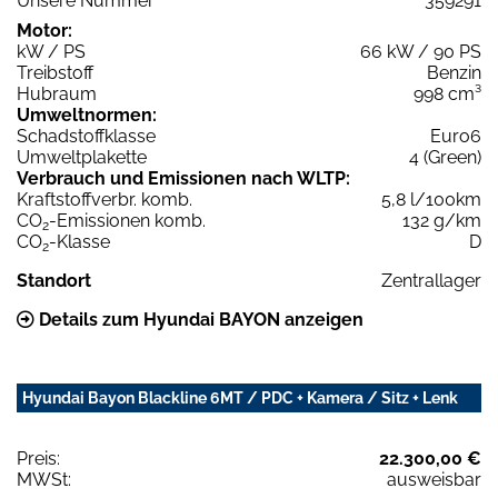
Unsere Nummer
359291
Motor:
kW / PS
66 kW / 90 PS
Treibstoff
Benzin
Hubraum
998 cm³
Umweltnormen:
Schadstoffklasse
Euro6
Umweltplakette
4 (Green)
Verbrauch und Emissionen nach WLTP:
Kraftstoffverbr. komb.
5,8 l/100km
CO
-Emissionen komb.
132 g/km
2
CO
-Klasse
D
2
Standort
Zentrallager
Details zum Hyundai BAYON anzeigen
Hyundai Bayon Blackline 6MT / PDC + Kamera / Sitz + Lenk
Preis:
22.300,00 €
MWSt:
ausweisbar