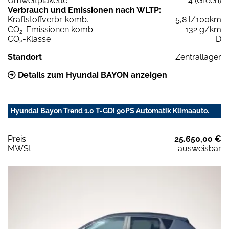
Umweltplakette
4 (Green)
Verbrauch und Emissionen nach WLTP:
Kraftstoffverbr. komb.
5,8 l/100km
CO
-Emissionen komb.
132 g/km
2
CO
-Klasse
D
2
Standort
Zentrallager
Details zum Hyundai BAYON anzeigen
Hyundai Bayon Trend 1.0 T-GDI 90PS Automatik Klimaauto.
Preis:
25.650,00 €
MWSt:
ausweisbar