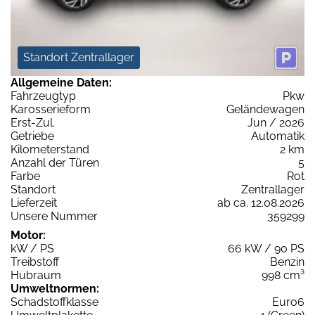
Standort Zentrallager
Allgemeine Daten:
Fahrzeugtyp
Pkw
Karosserieform
Geländewagen
Erst-Zul.
Jun / 2026
Getriebe
Automatik
Kilometerstand
2 km
Anzahl der Türen
5
Farbe
Rot
Standort
Zentrallager
Lieferzeit
ab ca. 12.08.2026
Unsere Nummer
359299
Motor:
kW / PS
66 kW / 90 PS
Treibstoff
Benzin
Hubraum
998 cm³
Umweltnormen:
Schadstoffklasse
Euro6