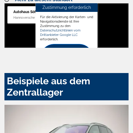
Zustimmung erforderlich
Autohaus Söffker GmbH
Für die Aktivierung der Karten- und
Hannoversche Str. 34, 31688 Nienstädt
Navigationsdienste ist Ihre
Zustimmung zu den
Datenschutzrichtlinien vom
Drittanbieter Google LLC
erforderlich.
Zustimmen
und
aktivieren
Beispiele aus dem
Zentrallager