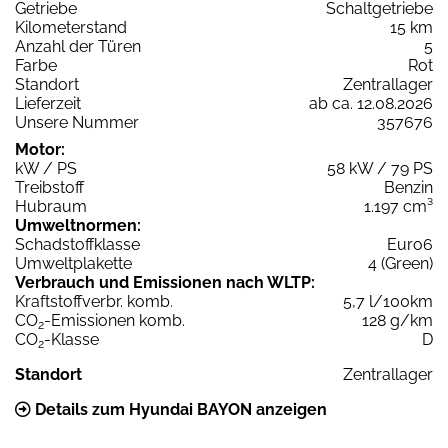
Getriebe
Schaltgetriebe
Kilometerstand
15 km
Anzahl der Türen
5
Farbe
Rot
Standort
Zentrallager
Lieferzeit
ab ca. 12.08.2026
Unsere Nummer
357676
Motor:
kW / PS
58 kW / 79 PS
Treibstoff
Benzin
Hubraum
1.197 cm³
Umweltnormen:
Schadstoffklasse
Euro6
Umweltplakette
4 (Green)
Verbrauch und Emissionen nach WLTP:
Kraftstoffverbr. komb.
5,7 l/100km
CO
-Emissionen komb.
128 g/km
2
CO
-Klasse
D
2
Standort
Zentrallager
Details zum Hyundai BAYON anzeigen