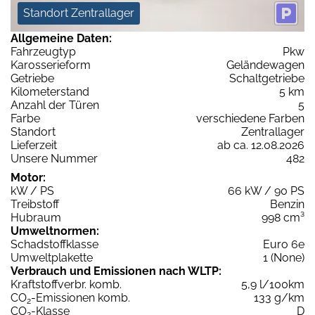
Standort Zentrallager
Allgemeine Daten:
Fahrzeugtyp
Pkw
Karosserieform
Geländewagen
Getriebe
Schaltgetriebe
Kilometerstand
5 km
Anzahl der Türen
5
Farbe
verschiedene Farben
Standort
Zentrallager
Lieferzeit
ab ca. 12.08.2026
Unsere Nummer
482
Motor:
kW / PS
66 kW / 90 PS
Treibstoff
Benzin
Hubraum
998 cm³
Umweltnormen:
Schadstoffklasse
Euro 6e
Umweltplakette
1 (None)
Verbrauch und Emissionen nach WLTP:
Kraftstoffverbr. komb.
5,9 l/100km
CO
-Emissionen komb.
133 g/km
2
CO
-Klasse
D
2