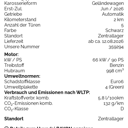
Karosserieform
Geländewagen
Erst-Zul.
Jun / 2026
Getriebe
Automatik
Kilometerstand
2 km
Anzahl der Türen
5
Farbe
Schwarz
Standort
Zentrallager
Lieferzeit
ab ca. 12.08.2026
Unsere Nummer
359294
Motor:
kW / PS
66 kW / 90 PS
Treibstoff
Benzin
Hubraum
998 cm³
Umweltnormen:
Schadstoffklasse
Euro6
Umweltplakette
4 (Green)
Verbrauch und Emissionen nach WLTP:
Kraftstoffverbr. komb.
5,8 l/100km
CO
-Emissionen komb.
132 g/km
2
CO
-Klasse
D
2
Standort
Zentrallager