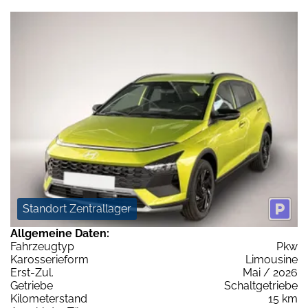
Standort Zentrallager
Allgemeine Daten:
Fahrzeugtyp
Pkw
Karosserieform
Limousine
Erst-Zul.
Mai / 2026
Getriebe
Schaltgetriebe
Kilometerstand
15 km