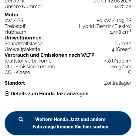
Lieferzeit
ab ca. 12.08.2026
Unsere Nummer
1417-26
Motor:
kW / PS
80 kW / 109 PS
Treibstoff
Hybrid (Benzin/Elektro)
Hubraum
1.498 cm³
Umweltnormen:
Schadstoffklasse
Euro6d
Umweltplakette
4 (Green)
Verbrauch und Emissionen nach WLTP:
Kraftstoffverbr. komb.
4,8 l/100km
CO
-Emissionen komb.
110 g/km
2
CO
-Klasse
C
2
Standort
Zentrallager
Details zum Honda Jazz anzeigen
Weitere Honda Jazz und andere
Fahrzeuge können Sie hier suchen