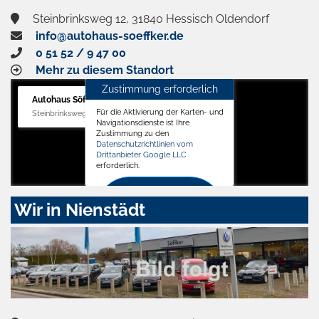
Steinbrinksweg 12, 31840 Hessisch Oldendorf
info@autohaus-soeffker.de
0 51 52 / 9 47 00
Mehr zu diesem Standort
Zustimmung erforderlich
Autohaus Söffker GmbH
Für die Aktivierung der Karten- und
Steinbrinksweg 12, 31840 Hessisch Oldendorf
Navigationsdienste ist Ihre
Zustimmung zu den
Datenschutzrichtlinien vom
Drittanbieter Google LLC
erforderlich.
Zustimmen
Wir in Nienstädt
und
aktivieren