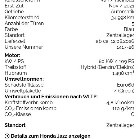
Erst-Zul.
Nov / 2021
Getriebe
Automatik
Kilometerstand
34.998 km
Anzahl der Türen
5
Farbe
Blau
Standort
Zentrallager
Lieferzeit
ab ca. 12.08.2026
Unsere Nummer
1417-26
Motor:
kW / PS
80 kW / 109 PS
Treibstoff
Hybrid (Benzin/Elektro)
Hubraum
1.498 cm³
Umweltnormen:
Schadstoffklasse
Euro6d
Umweltplakette
4 (Green)
Verbrauch und Emissionen nach WLTP:
Kraftstoffverbr. komb.
4,8 l/100km
CO
-Emissionen komb.
110 g/km
2
CO
-Klasse
C
2
Standort
Zentrallager
Details zum Honda Jazz anzeigen