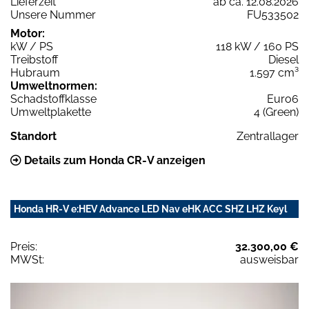
Lieferzeit
ab ca. 12.08.2026
Unsere Nummer
FU533502
Motor:
kW / PS
118 kW / 160 PS
Treibstoff
Diesel
Hubraum
1.597 cm³
Umweltnormen:
Schadstoffklasse
Euro6
Umweltplakette
4 (Green)
Standort
Zentrallager
Details zum Honda CR-V anzeigen
Honda HR-V e:HEV Advance LED Nav eHK ACC SHZ LHZ Keyl
Preis:
32.300,00 €
MWSt:
ausweisbar