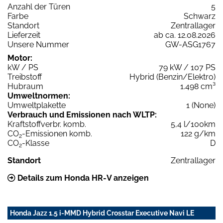
Anzahl der Türen
5
Farbe
Schwarz
Standort
Zentrallager
Lieferzeit
ab ca. 12.08.2026
Unsere Nummer
GW-ASG1767
Motor:
kW / PS
79 kW / 107 PS
Treibstoff
Hybrid (Benzin/Elektro)
Hubraum
1.498 cm³
Umweltnormen:
Umweltplakette
1 (None)
Verbrauch und Emissionen nach WLTP:
Kraftstoffverbr. komb.
5,4 l/100km
CO
-Emissionen komb.
122 g/km
2
CO
-Klasse
D
2
Standort
Zentrallager
Details zum Honda HR-V anzeigen
Honda Jazz 1.5 i-MMD Hybrid Crosstar Executive Navi LE