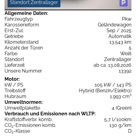
Standort Zentrallager
Allgemeine Daten:
Fahrzeugtyp
Pkw
Karosserieform
Geländewagen
Erst-Zul.
Sep / 2025
Getriebe
Automatik
Kilometerstand
13.543 km
Anzahl der Türen
5
Farbe
Weiß
Standort
Zentrallager
Lieferzeit
ab ca. 13.08.2026
Unsere Nummer
13392
Motor:
kW / PS
105 kW / 143 PS
Treibstoff
Hybrid (Benzin/Elektro)
Hubraum
1.993 cm³
Umweltnormen:
Umweltplakette
4 (Green)
Verbrauch und Emissionen nach WLTP:
Kraftstoffverbr. komb.
5,7 l/100km
CO
-Emissionen komb.
130 g/km
2
CO
-Klasse
D
2