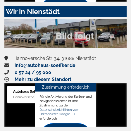
Zustimmen
Wir in Nienstädt
und
aktivieren
Hannoversche Str. 34, 31688 Nienstädt
info@autohaus-soeffker.de
0 57 24 / 95 000
Mehr zu diesem Standort
Zustimmung erforderlich
Autohaus Söffker GmbH
Für die Aktivierung der Karten- und
Hannoversche Str. 34, 31688 Nienstädt
Navigationsdienste ist Ihre
Zustimmung zu den
Datenschutzrichtlinien vom
Drittanbieter Google LLC
erforderlich.
Zustimmen