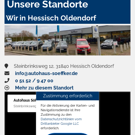
Unsere Standorte
Wir in Hessisch Oldendorf
Steinbrinksweg 12, 31840 Hessisch Oldendorf
info@autohaus-soeffker.de
0 51 52 / 9 47 00
Mehr zu diesem Standort
Zustimmung erforderlich
Autohaus Söffker GmbH
Für die Aktivierung der Karten- und
Steinbrinksweg 12, 31840 Hessisch Oldendorf
Navigationsdienste ist Ihre
Zustimmung zu den
Datenschutzrichtlinien vom
Drittanbieter Google LLC
erforderlich.