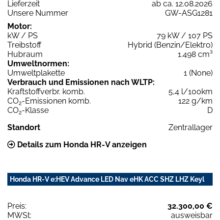
Lieferzeit
ab ca. 12.08.2026
Unsere Nummer
GW-ASG1281
Motor:
kW / PS
79 kW / 107 PS
Treibstoff
Hybrid (Benzin/Elektro)
Hubraum
1.498 cm³
Umweltnormen:
Umweltplakette
1 (None)
Verbrauch und Emissionen nach WLTP:
Kraftstoffverbr. komb.
5,4 l/100km
CO
-Emissionen komb.
122 g/km
2
CO
-Klasse
D
2
Standort
Zentrallager
Details zum Honda HR-V anzeigen
Honda HR-V e:HEV Advance LED Nav eHK ACC SHZ LHZ Keyl
Preis:
32.300,00 €
MWSt:
ausweisbar