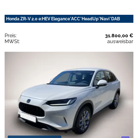
Honda ZR-V 2.0 e:HEV Elegance*ACC*HeadUp*Navi*DAB
Preis:
31.800,00 €
MWSt:
ausweisbar