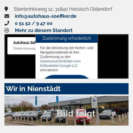
Steinbrinksweg 12, 31840 Hessisch Oldendorf
info@autohaus-soeffker.de
0 51 52 / 9 47 00
Mehr zu diesem Standort
Zustimmung erforderlich
Autohaus Söffker GmbH
Für die Aktivierung der Karten- und
Steinbrinksweg 12, 31840 Hessisch Oldendorf
Navigationsdienste ist Ihre
Zustimmung zu den
Datenschutzrichtlinien vom
Drittanbieter Google LLC
erforderlich.
Zustimmen
Wir in Nienstädt
und
aktivieren