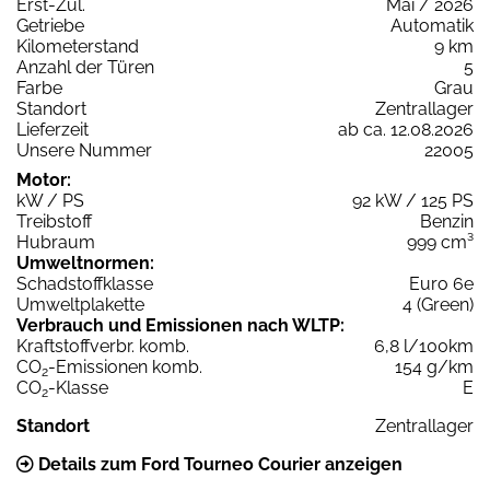
Erst-Zul.
Mai / 2026
Getriebe
Automatik
Kilometerstand
9 km
Anzahl der Türen
5
Farbe
Grau
Standort
Zentrallager
Lieferzeit
ab ca. 12.08.2026
Unsere Nummer
22005
Motor:
kW / PS
92 kW / 125 PS
Treibstoff
Benzin
Hubraum
999 cm³
Umweltnormen:
Schadstoffklasse
Euro 6e
Umweltplakette
4 (Green)
Verbrauch und Emissionen nach WLTP:
Kraftstoffverbr. komb.
6,8 l/100km
CO
-Emissionen komb.
154 g/km
2
CO
-Klasse
E
2
Standort
Zentrallager
Details zum Ford Tourneo Courier anzeigen