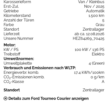
Karosserieform
Van / Kleinbus
Erst-Zul.
Nov / 2025
Getriebe
Automatik
Kilometerstand
1.500 km
Anzahl der Türen
5
Farbe
Grau
Standort
Zentrallager
Lieferzeit
ab ca. 12.08.2026
Unsere Nummer
HEZ64269_70425
Motor:
kW / PS
100 kW / 136 PS
Treibstoff
Elektro
Umweltnormen:
Umweltplakette
4 (Green)
Verbrauch und Emissionen nach WLTP:
Energieverbr. komb.
17,4 kWh/100km
CO
-Emissionen komb.
0 g/km
2
CO
-Klasse
A
2
Standort
Zentrallager
Details zum Ford Tourneo Courier anzeigen