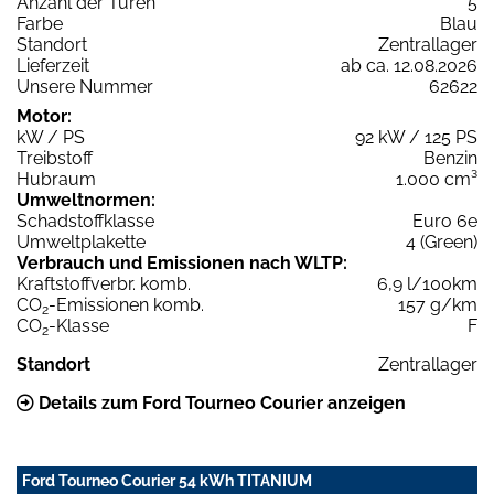
Anzahl der Türen
5
Farbe
Blau
Standort
Zentrallager
Lieferzeit
ab ca. 12.08.2026
Unsere Nummer
62622
Motor:
kW / PS
92 kW / 125 PS
Treibstoff
Benzin
Hubraum
1.000 cm³
Umweltnormen:
Schadstoffklasse
Euro 6e
Umweltplakette
4 (Green)
Verbrauch und Emissionen nach WLTP:
Kraftstoffverbr. komb.
6,9 l/100km
CO
-Emissionen komb.
157 g/km
2
CO
-Klasse
F
2
Standort
Zentrallager
Details zum Ford Tourneo Courier anzeigen
Ford Tourneo Courier 54 kWh TITANIUM