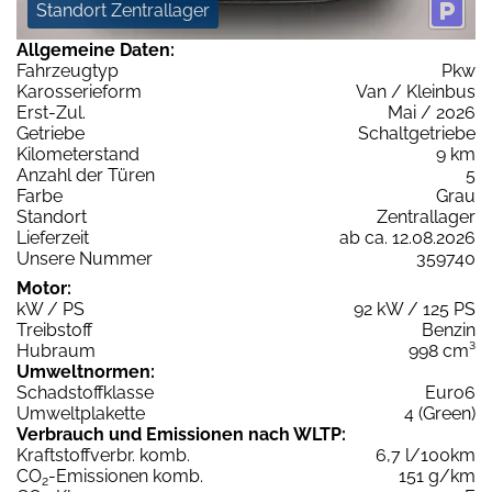
Standort Zentrallager
Allgemeine Daten:
Fahrzeugtyp
Pkw
Karosserieform
Van / Kleinbus
Erst-Zul.
Mai / 2026
Getriebe
Schaltgetriebe
Kilometerstand
9 km
Anzahl der Türen
5
Farbe
Grau
Standort
Zentrallager
Lieferzeit
ab ca. 12.08.2026
Unsere Nummer
359740
Motor:
kW / PS
92 kW / 125 PS
Treibstoff
Benzin
Hubraum
998 cm³
Umweltnormen:
Schadstoffklasse
Euro6
Umweltplakette
4 (Green)
Verbrauch und Emissionen nach WLTP:
Kraftstoffverbr. komb.
6,7 l/100km
CO
-Emissionen komb.
151 g/km
2