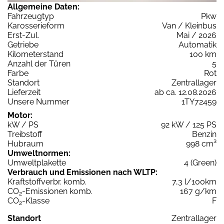
Allgemeine Daten:
Fahrzeugtyp
Pkw
Karosserieform
Van / Kleinbus
Erst-Zul.
Mai / 2026
Getriebe
Automatik
Kilometerstand
100 km
Anzahl der Türen
5
Farbe
Rot
Standort
Zentrallager
Lieferzeit
ab ca. 12.08.2026
Unsere Nummer
1TY72459
Motor:
kW / PS
92 kW / 125 PS
Treibstoff
Benzin
Hubraum
998 cm³
Umweltnormen:
Umweltplakette
4 (Green)
Verbrauch und Emissionen nach WLTP:
Kraftstoffverbr. komb.
7,3 l/100km
CO
-Emissionen komb.
167 g/km
2
CO
-Klasse
F
2
Standort
Zentrallager