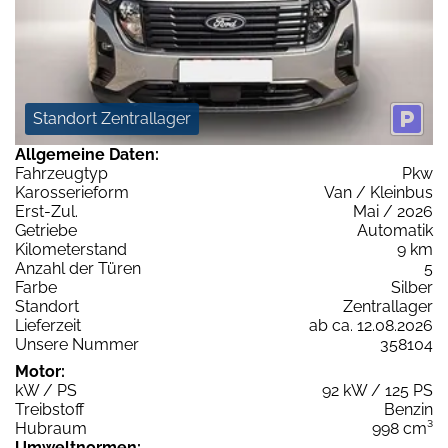
Standort Zentrallager
Allgemeine Daten:
Fahrzeugtyp
Pkw
Karosserieform
Van / Kleinbus
Erst-Zul.
Mai / 2026
Getriebe
Automatik
Kilometerstand
9 km
Anzahl der Türen
5
Farbe
Silber
Standort
Zentrallager
Lieferzeit
ab ca. 12.08.2026
Unsere Nummer
358104
Motor:
kW / PS
92 kW / 125 PS
Treibstoff
Benzin
Hubraum
998 cm³
Umweltnormen: