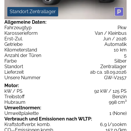
Standort Zentrallager
Allgemeine Daten:
Fahrzeugtyp
Pkw
Karosserieform
Van / Kleinbus
Erst-Zul.
Jun / 2026
Getriebe
Automatik
Kilometerstand
10 km
Anzahl der Türen
5
Farbe
Silber
Standort
Zentrallager
Lieferzeit
ab ca. 18.09.2026
Unsere Nummer
GW-V2157
Motor:
kW / PS
92 kW / 125 PS
Treibstoff
Benzin
Hubraum
998 cm³
Umweltnormen:
Umweltplakette
1 (None)
Verbrauch und Emissionen nach WLTP:
Kraftstoffverbr. komb.
6,9 l/100km
CO
-Emissionen komb.
157 g/km