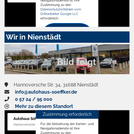
Navigationsdienste ist Ihre
Zustimmung zu den
Datenschutzrichtlinien vom
Drittanbieter Google LLC
erforderlich.
Zustimmen
Wir in Nienstädt
und
aktivieren
Hannoversche Str. 34, 31688 Nienstädt
info@autohaus-soeffker.de
0 57 24 / 95 000
Mehr zu diesem Standort
Zustimmung erforderlich
Autohaus Söffker GmbH
Für die Aktivierung der Karten- und
Hannoversche Str. 34, 31688 Nienstädt
Navigationsdienste ist Ihre
Zustimmung zu den