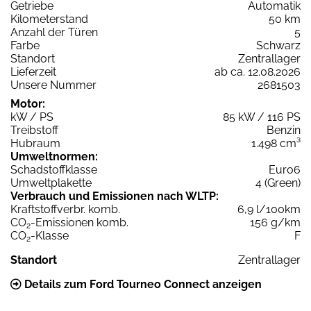
Getriebe
Automatik
Kilometerstand
50 km
Anzahl der Türen
5
Farbe
Schwarz
Standort
Zentrallager
Lieferzeit
ab ca. 12.08.2026
Unsere Nummer
2681503
Motor:
kW / PS
85 kW / 116 PS
Treibstoff
Benzin
Hubraum
1.498 cm³
Umweltnormen:
Schadstoffklasse
Euro6
Umweltplakette
4 (Green)
Verbrauch und Emissionen nach WLTP:
Kraftstoffverbr. komb.
6,9 l/100km
CO
-Emissionen komb.
156 g/km
2
CO
-Klasse
F
2
Standort
Zentrallager
Details zum Ford Tourneo Connect anzeigen