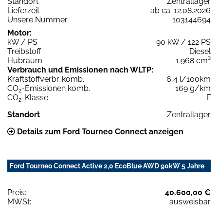
Standort
Zentrallager
Lieferzeit
ab ca. 12.08.2026
Unsere Nummer
103144694
Motor:
kW / PS
90 kW / 122 PS
Treibstoff
Diesel
Hubraum
1.968 cm³
Verbrauch und Emissionen nach WLTP:
Kraftstoffverbr. komb.
6,4 l/100km
CO
-Emissionen komb.
169 g/km
2
CO
-Klasse
F
2
Standort
Zentrallager
Details zum Ford Tourneo Connect anzeigen
Ford Tourneo Connect Active 2,0 EcoBlue AWD 90kW 5 Jahre
Preis:
40.600,00 €
MWSt:
ausweisbar