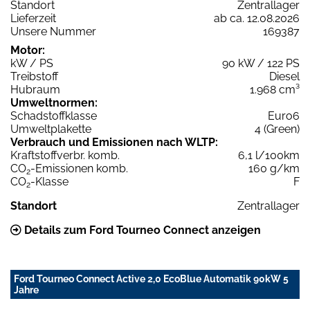
Standort
Zentrallager
Lieferzeit
ab ca. 12.08.2026
Unsere Nummer
169387
Motor:
kW / PS
90 kW / 122 PS
Treibstoff
Diesel
Hubraum
1.968 cm³
Umweltnormen:
Schadstoffklasse
Euro6
Umweltplakette
4 (Green)
Verbrauch und Emissionen nach WLTP:
Kraftstoffverbr. komb.
6,1 l/100km
CO
-Emissionen komb.
160 g/km
2
CO
-Klasse
F
2
Standort
Zentrallager
Details zum Ford Tourneo Connect anzeigen
Ford Tourneo Connect Active 2,0 EcoBlue Automatik 90kW 5
Jahre