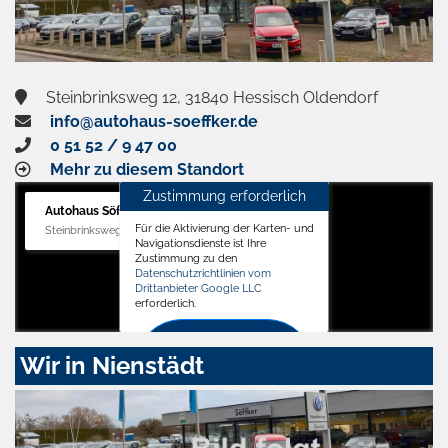
Steinbrinksweg 12, 31840 Hessisch Oldendorf
info@autohaus-soeffker.de
0 51 52 / 9 47 00
Mehr zu diesem Standort
Zustimmung erforderlich
Autohaus Söffker GmbH
Für die Aktivierung der Karten- und
Steinbrinksweg 12, 31840 Hessisch Oldendorf
Navigationsdienste ist Ihre
Zustimmung zu den
Datenschutzrichtlinien vom
Drittanbieter Google LLC
erforderlich.
Zustimmen
Wir in Nienstädt
und
aktivieren