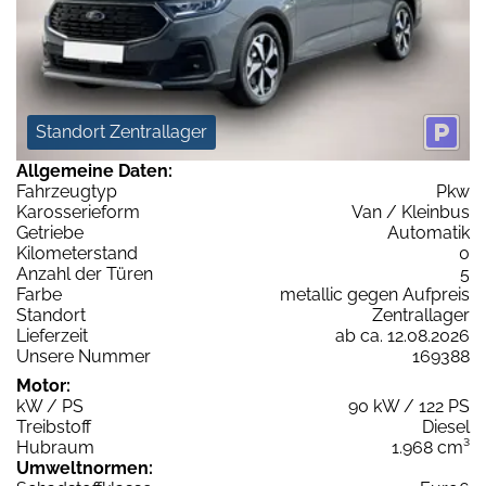
Standort Zentrallager
Allgemeine Daten:
Fahrzeugtyp
Pkw
Karosserieform
Van / Kleinbus
Getriebe
Automatik
Kilometerstand
0
Anzahl der Türen
5
Farbe
metallic gegen Aufpreis
Standort
Zentrallager
Lieferzeit
ab ca. 12.08.2026
Unsere Nummer
169388
Motor:
kW / PS
90 kW / 122 PS
Treibstoff
Diesel
Hubraum
1.968 cm³
Umweltnormen: