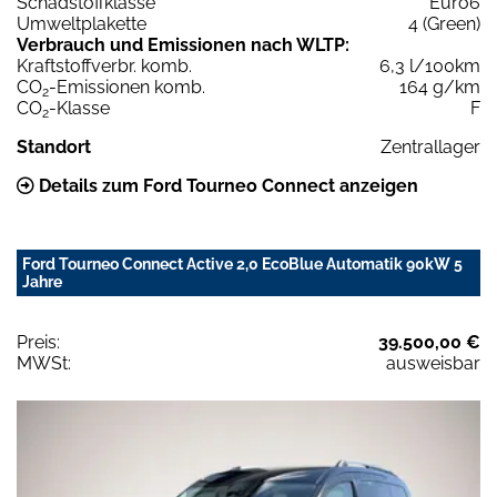
Schadstoffklasse
Euro6
Umweltplakette
4 (Green)
Verbrauch und Emissionen nach WLTP:
Kraftstoffverbr. komb.
6,3 l/100km
CO
-Emissionen komb.
164 g/km
2
CO
-Klasse
F
2
Standort
Zentrallager
Details zum Ford Tourneo Connect anzeigen
Ford Tourneo Connect Active 2,0 EcoBlue Automatik 90kW 5
Jahre
Preis:
39.500,00 €
MWSt:
ausweisbar