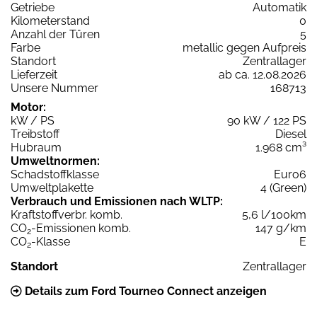
Getriebe
Automatik
Kilometerstand
0
Anzahl der Türen
5
Farbe
metallic gegen Aufpreis
Standort
Zentrallager
Lieferzeit
ab ca. 12.08.2026
Unsere Nummer
168713
Motor:
kW / PS
90 kW / 122 PS
Treibstoff
Diesel
Hubraum
1.968 cm³
Umweltnormen:
Schadstoffklasse
Euro6
Umweltplakette
4 (Green)
Verbrauch und Emissionen nach WLTP:
Kraftstoffverbr. komb.
5,6 l/100km
CO
-Emissionen komb.
147 g/km
2
CO
-Klasse
E
2
Standort
Zentrallager
Details zum Ford Tourneo Connect anzeigen