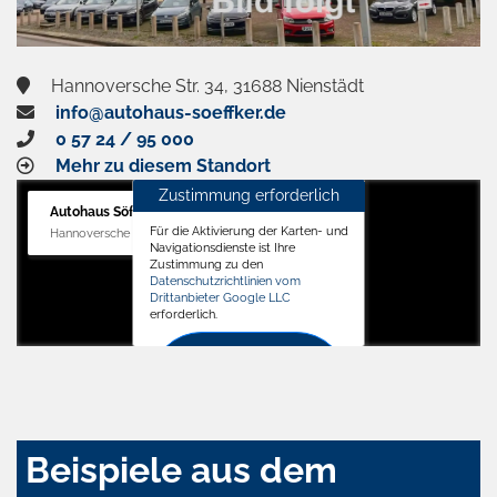
Hannoversche Str. 34, 31688 Nienstädt
info@autohaus-soeffker.de
0 57 24 / 95 000
Mehr zu diesem Standort
Zustimmung erforderlich
Autohaus Söffker GmbH
Für die Aktivierung der Karten- und
Hannoversche Str. 34, 31688 Nienstädt
Navigationsdienste ist Ihre
Zustimmung zu den
Datenschutzrichtlinien vom
Drittanbieter Google LLC
erforderlich.
Zustimmen
und
aktivieren
Beispiele aus dem