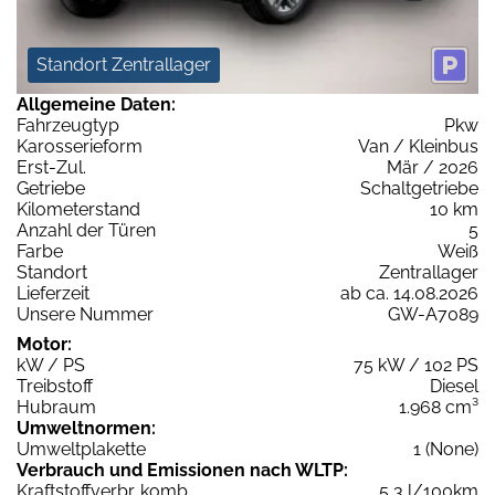
Standort Zentrallager
Allgemeine Daten:
Fahrzeugtyp
Pkw
Karosserieform
Van / Kleinbus
Erst-Zul.
Mär / 2026
Getriebe
Schaltgetriebe
Kilometerstand
10 km
Anzahl der Türen
5
Farbe
Weiß
Standort
Zentrallager
Lieferzeit
ab ca. 14.08.2026
Unsere Nummer
GW-A7089
Motor:
kW / PS
75 kW / 102 PS
Treibstoff
Diesel
Hubraum
1.968 cm³
Umweltnormen:
Umweltplakette
1 (None)
Verbrauch und Emissionen nach WLTP:
Kraftstoffverbr. komb.
5,3 l/100km