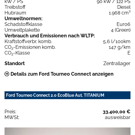
kW / PS
90 kW / 122 PS
Treibstoff
Diesel
Hubraum
1.968 cm³
Umweltnormen:
Schadstoffklasse
Euro6
Umweltplakette
4 (Green)
Verbrauch und Emissionen nach WLTP:
Kraftstoffverbr. komb.
5,6 l/100km
CO
-Emissionen komb.
147 g/km
2
CO
-Klasse
E
2
Standort
Zentrallager
Details zum Ford Tourneo Connect anzeigen
Ford Tourneo Connect 2.0 EcoBlue Aut. TITANIUM
Preis:
33.400,00 €
MWSt:
ausweisbar