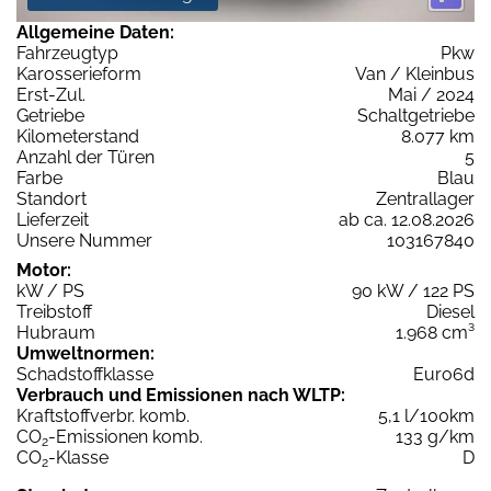
Allgemeine Daten:
Fahrzeugtyp
Pkw
Karosserieform
Van / Kleinbus
Erst-Zul.
Mai / 2024
Getriebe
Schaltgetriebe
Kilometerstand
8.077 km
Anzahl der Türen
5
Farbe
Blau
Standort
Zentrallager
Lieferzeit
ab ca. 12.08.2026
Unsere Nummer
103167840
Motor:
kW / PS
90 kW / 122 PS
Treibstoff
Diesel
Hubraum
1.968 cm³
Umweltnormen:
Schadstoffklasse
Euro6d
Verbrauch und Emissionen nach WLTP:
Kraftstoffverbr. komb.
5,1 l/100km
CO
-Emissionen komb.
133 g/km
2
CO
-Klasse
D
2