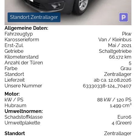
Standort Zentrallager
Allgemeine Daten:
Fahrzeugtyp
Pkw
Karosserieform
Van / Kleinbus
Erst-Zul.
Mai / 2021
Getriebe
Schaltgetriebe
Kilometerstand
66.172 km
Anzahl der Türen
5
Farbe
Grau
Standort
Zentrallager
Lieferzeit
ab ca. 12.08.2026
Unsere Nummer
63330338-124_70407
Motor:
kW / PS
88 kW / 120 PS
Hubraum
1.499 cm³
Umweltnormen:
Schadstoffklasse
Euro6
Umweltplakette
4 (Green)
Standort
Zentrallager