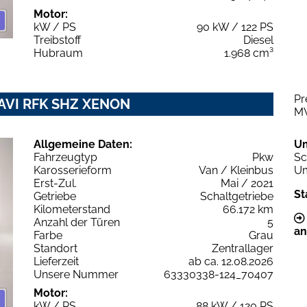
Motor:
kW / PS
90 kW / 122 PS
Treibstoff
Diesel
Hubraum
1.968 cm³
Pr
 NAVI RFK SHZ XENON
M
Allgemeine Daten:
U
Fahrzeugtyp
Pkw
Sc
Karosserieform
Van / Kleinbus
Um
Erst-Zul.
Mai / 2021
St
Getriebe
Schaltgetriebe
Kilometerstand
66.172 km
Anzahl der Türen
5
an
Farbe
Grau
Standort
Zentrallager
Lieferzeit
ab ca. 12.08.2026
Unsere Nummer
63330338-124_70407
Motor:
kW / PS
88 kW / 120 PS