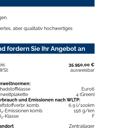
gen.
rtes, aber qualitativ hochwertiges
 fordern Sie Ihr Angebot an
eis:
35.950,00 €
WSt:
ausweisbar
mweltnormen:
hadstoffklasse
Euro6
weltplakette
4 (Green)
rbrauch und Emissionen nach WLTP:
aftstoffverbr. komb.
6,9 l/100km
O
-Emissionen komb.
156 g/km
2
O
-Klasse
F
2
andort
Zentrallager