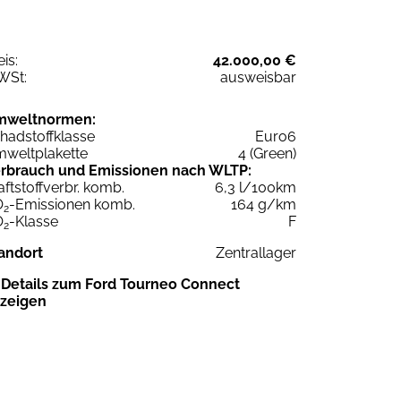
eis:
42.000,00 €
WSt:
ausweisbar
mweltnormen:
hadstoffklasse
Euro6
weltplakette
4 (Green)
rbrauch und Emissionen nach WLTP:
aftstoffverbr. komb.
6,3 l/100km
O
-Emissionen komb.
164 g/km
2
O
-Klasse
F
2
andort
Zentrallager
Details zum Ford Tourneo Connect
zeigen