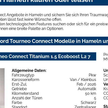
ect Angebote in Hameln und sichern Sie sich Ihren Traumwa
len lässt fast keine Wünsche offen.
en technologischen Features suchen oder sich für ein preiswe
hnen eine breite Palette an Optionen.
ord Tourneo Connect Modelle in Hameln und
Pr
eo Connect Titanium 1.5 Ecoboost L2 7
M
Allgemeine Daten:
U
Fahrzeugtyp
Pkw
Sc
Karosserieform
Van / Kleinbus
Um
Erst-Zul.
Feb / 2026
Ve
Getriebe
Automatik
Kr
Kilometerstand
50 km
C
Anzahl der Türen
5
C
Farbe
Schwarz
St
Standort
Zentrallager