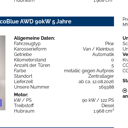
Hubraum
1.968 cm³
Pr
 EcoBlue AWD 90kW 5 Jahre
M
Allgemeine Daten:
U
Fahrzeugtyp
Pkw
Sc
Karosserieform
Van / Kleinbus
Um
Getriebe
Automatik
Ve
Kilometerstand
0
Kr
Anzahl der Türen
5
C
Farbe
metallic gegen Aufpreis
C
Standort
Zentrallager
St
Lieferzeit
ab ca. 12.08.2026
Unsere Nummer
169388
Motor:
an
kW / PS
90 kW / 122 PS
Treibstoff
Diesel
Hubraum
1.968 cm³