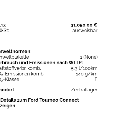
eis:
31.050,00 €
WSt:
ausweisbar
mweltnormen:
weltplakette
1 (None)
rbrauch und Emissionen nach WLTP:
aftstoffverbr. komb.
5,3 l/100km
O
-Emissionen komb.
140 g/km
2
O
-Klasse
E
2
andort
Zentrallager
Details zum Ford Tourneo Connect
zeigen