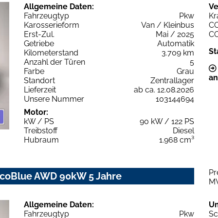
Allgemeine Daten:
Ve
Fahrzeugtyp
Pkw
Kr
Karosserieform
Van / Kleinbus
C
Erst-Zul.
Mai / 2025
C
Getriebe
Automatik
St
Kilometerstand
3.709 km
Anzahl der Türen
5
Farbe
Grau
an
Standort
Zentrallager
Lieferzeit
ab ca. 12.08.2026
Unsere Nummer
103144694
Motor:
kW / PS
90 kW / 122 PS
Treibstoff
Diesel
Hubraum
1.968 cm³
Pr
 EcoBlue AWD 90kW 5 Jahre
M
Allgemeine Daten:
U
Fahrzeugtyp
Pkw
Sc