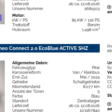
Lieferzeit
ab ca. 12.08.2026
Unsere Nummer
2681503
an
Motor:
kW / PS
85 kW / 116 PS
Treibstoff
Benzin
Hubraum
1.498 cm³
Pr
neo Connect 2.0 EcoBlue ACTIVE SHZ
M
Allgemeine Daten:
U
Fahrzeugtyp
Pkw
Sc
Karosserieform
Van / Kleinbus
Ve
Erst-Zul.
Mai / 2024
Kr
Getriebe
Schaltgetriebe
C
Kilometerstand
8.077 km
C
Anzahl der Türen
5
St
Farbe
Blau
Standort
Zentrallager
Lieferzeit
ab ca. 12.08.2026
an
Unsere Nummer
103167840