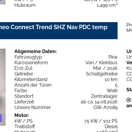
Hubraum
1.499 cm³
Pr
rneo Connect Trend SHZ Nav PDC temp
M
Allgemeine Daten:
U
Fahrzeugtyp
Pkw
Um
Karosserieform
Van / Kleinbus
Ve
Erst-Zul.
Mär / 2026
Kr
Getriebe
Schaltgetriebe
C
Kilometerstand
10 km
C
Anzahl der Türen
5
St
Farbe
Weiß
Standort
Zentrallager
Lieferzeit
ab ca. 14.08.2026
an
Unsere Nummer
GW-A7089
Motor:
kW / PS
75 kW / 102 PS
Treibstoff
Diesel