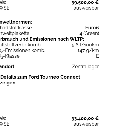
eis:
39.500,00 €
WSt:
ausweisbar
mweltnormen:
hadstoffklasse
Euro6
weltplakette
4 (Green)
rbrauch und Emissionen nach WLTP:
aftstoffverbr. komb.
5,6 l/100km
O
-Emissionen komb.
147 g/km
2
O
-Klasse
E
2
andort
Zentrallager
Details zum Ford Tourneo Connect
zeigen
eis:
33.400,00 €
WSt:
ausweisbar