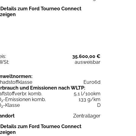
Details zum Ford Tourneo Connect
zeigen
eis:
35.600,00 €
WSt:
ausweisbar
mweltnormen:
hadstoffklasse
Euro6d
rbrauch und Emissionen nach WLTP:
aftstoffverbr. komb.
5,1 l/100km
O
-Emissionen komb.
133 g/km
2
O
-Klasse
D
2
andort
Zentrallager
Details zum Ford Tourneo Connect
zeigen