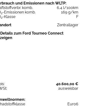
rbrauch und Emissionen nach WLTP:
aftstoffverbr. komb.
6,4 l/100km
O
-Emissionen komb.
169 g/km
2
O
-Klasse
F
2
andort
Zentrallager
Details zum Ford Tourneo Connect
zeigen
eis:
40.600,00 €
WSt:
ausweisbar
mweltnormen:
hadstoffklasse
Euro6