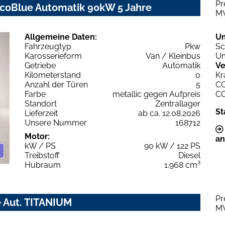
Pr
EcoBlue Automatik 90kW 5 Jahre
M
Allgemeine Daten:
U
Fahrzeugtyp
Pkw
Sc
Karosserieform
Van / Kleinbus
Um
Getriebe
Automatik
Ve
Kilometerstand
0
Kr
Anzahl der Türen
5
C
Farbe
metallic gegen Aufpreis
C
Standort
Zentrallager
St
Lieferzeit
ab ca. 12.08.2026
Unsere Nummer
168712
Motor:
an
kW / PS
90 kW / 122 PS
Treibstoff
Diesel
Hubraum
1.968 cm³
Pr
e Aut. TITANIUM
M