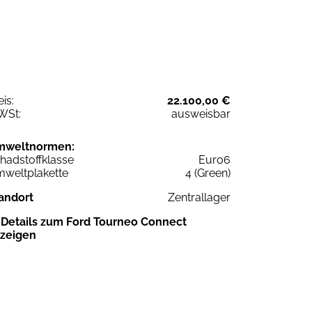
eis:
22.100,00 €
WSt:
ausweisbar
mweltnormen:
hadstoffklasse
Euro6
weltplakette
4 (Green)
andort
Zentrallager
Details zum Ford Tourneo Connect
zeigen