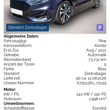
Standort Zentrallager
Allgemeine Daten:
Fahrzeugtyp
Pkw
Karosserieform
Kombi
Erst-Zul.
Aug / 2021
Getriebe
Automatik
Kilometerstand
73.731 km
Anzahl der Türen
5
Farbe
Blau
Standort
Zentrallager
Lieferzeit
ab ca. 12.08.2026
Unsere Nummer
67931361_72139
Motor:
kW / PS
140 kW / 190 PS
Hubraum
1.998 cm³
Umweltnormen:
Schadstoffklasse
Euro6d