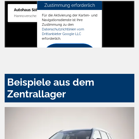
Zustimmung erforderlich
Autohaus Söffker GmbH
Für die Aktivierung der Karten- und
Hannoversche Str. 34, 31688 Nienstädt
Navigationsdienste ist Ihre
Zustimmung zu den
Datenschutzrichtlinien vom
Drittanbieter Google LLC
erforderlich.
Zustimmen
und
aktivieren
Beispiele aus dem
Zentrallager