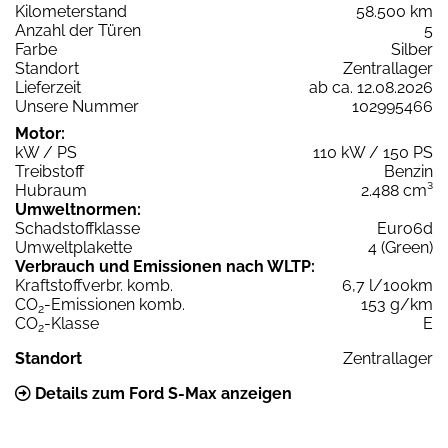
Kilometerstand
58.500 km
Anzahl der Türen
5
Farbe
Silber
Standort
Zentrallager
Lieferzeit
ab ca. 12.08.2026
Unsere Nummer
102995466
Motor:
kW / PS
110 kW / 150 PS
Treibstoff
Benzin
Hubraum
2.488 cm³
Umweltnormen:
Schadstoffklasse
Euro6d
Umweltplakette
4 (Green)
Verbrauch und Emissionen nach WLTP:
Kraftstoffverbr. komb.
6,7 l/100km
CO
-Emissionen komb.
153 g/km
2
CO
-Klasse
E
2
Standort
Zentrallager
Details zum Ford S-Max anzeigen