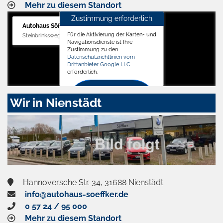
Mehr zu diesem Standort
Zustimmung erforderlich
Autohaus Söffker GmbH
Für die Aktivierung der Karten- und
Steinbrinksweg 12, 31840 Hessisch Oldendorf
Navigationsdienste ist Ihre
Zustimmung zu den
Datenschutzrichtlinien vom
Drittanbieter Google LLC
erforderlich.
Zustimmen
Wir in Nienstädt
und
aktivieren
Hannoversche Str. 34, 31688 Nienstädt
info@autohaus-soeffker.de
0 57 24 / 95 000
Mehr zu diesem Standort