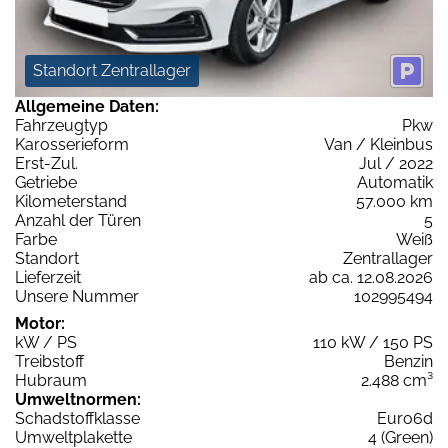
Standort Zentrallager
Allgemeine Daten:
Fahrzeugtyp
Pkw
Karosserieform
Van / Kleinbus
Erst-Zul.
Jul / 2022
Getriebe
Automatik
Kilometerstand
57.000 km
Anzahl der Türen
5
Farbe
Weiß
Standort
Zentrallager
Lieferzeit
ab ca. 12.08.2026
Unsere Nummer
102995494
Motor:
kW / PS
110 kW / 150 PS
Treibstoff
Benzin
Hubraum
2.488 cm³
Umweltnormen:
Schadstoffklasse
Euro6d
Umweltplakette
4 (Green)