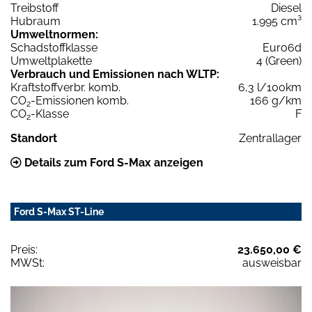
Treibstoff
Diesel
Hubraum
1.995 cm³
Umweltnormen:
Schadstoffklasse
Euro6d
Umweltplakette
4 (Green)
Verbrauch und Emissionen nach WLTP:
Kraftstoffverbr. komb.
6,3 l/100km
CO
-Emissionen komb.
166 g/km
2
CO
-Klasse
F
2
Standort
Zentrallager
Details zum Ford S-Max anzeigen
Ford S-Max ST-Line
Preis:
23.650,00 €
MWSt:
ausweisbar