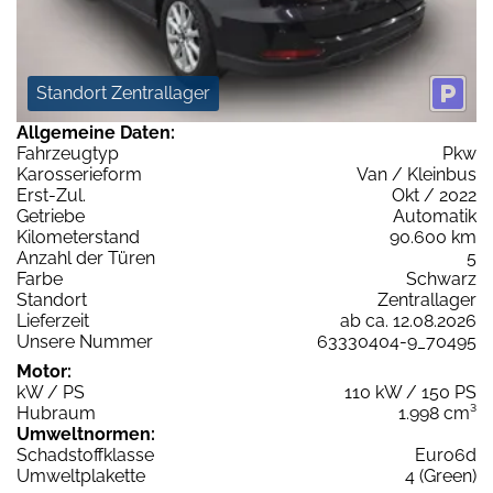
Standort Zentrallager
Allgemeine Daten:
Fahrzeugtyp
Pkw
Karosserieform
Van / Kleinbus
Erst-Zul.
Okt / 2022
Getriebe
Automatik
Kilometerstand
90.600 km
Anzahl der Türen
5
Farbe
Schwarz
Standort
Zentrallager
Lieferzeit
ab ca. 12.08.2026
Unsere Nummer
63330404-9_70495
Motor:
kW / PS
110 kW / 150 PS
Hubraum
1.998 cm³
Umweltnormen:
Schadstoffklasse
Euro6d
Umweltplakette
4 (Green)