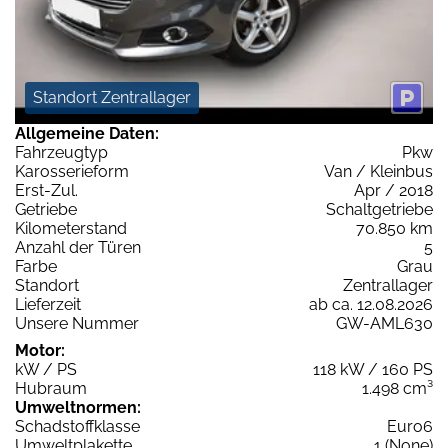
Standort Zentrallager
Allgemeine Daten:
Fahrzeugtyp
Pkw
Karosserieform
Van / Kleinbus
Erst-Zul.
Apr / 2018
Getriebe
Schaltgetriebe
Kilometerstand
70.850 km
Anzahl der Türen
5
Farbe
Grau
Standort
Zentrallager
Lieferzeit
ab ca. 12.08.2026
Unsere Nummer
GW-AML630
Motor:
kW / PS
118 kW / 160 PS
Hubraum
1.498 cm³
Umweltnormen:
Schadstoffklasse
Euro6
Umweltplakette
1 (None)