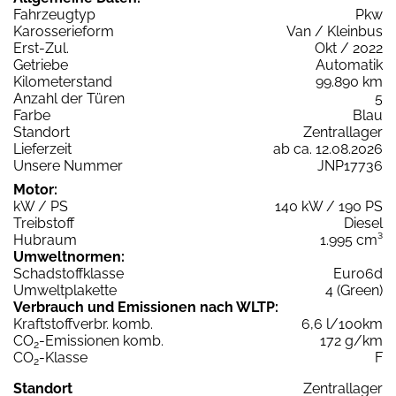
Fahrzeugtyp
Pkw
Karosserieform
Van / Kleinbus
Erst-Zul.
Okt / 2022
Getriebe
Automatik
Kilometerstand
99.890 km
Anzahl der Türen
5
Farbe
Blau
Standort
Zentrallager
Lieferzeit
ab ca. 12.08.2026
Unsere Nummer
JNP17736
Motor:
kW / PS
140 kW / 190 PS
Treibstoff
Diesel
Hubraum
1.995 cm³
Umweltnormen:
Schadstoffklasse
Euro6d
Umweltplakette
4 (Green)
Verbrauch und Emissionen nach WLTP:
Kraftstoffverbr. komb.
6,6 l/100km
CO
-Emissionen komb.
172 g/km
2
CO
-Klasse
F
2
Standort
Zentrallager