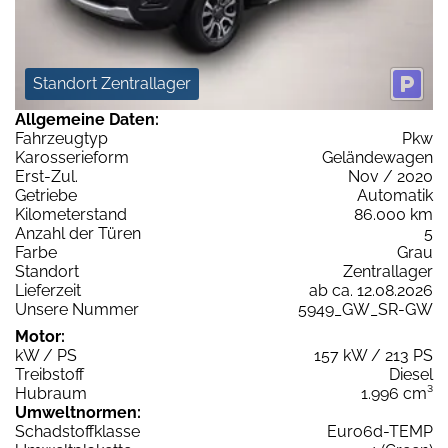
Standort Zentrallager
Allgemeine Daten:
Fahrzeugtyp
Pkw
Karosserieform
Geländewagen
Erst-Zul.
Nov / 2020
Getriebe
Automatik
Kilometerstand
86.000 km
Anzahl der Türen
5
Farbe
Grau
Standort
Zentrallager
Lieferzeit
ab ca. 12.08.2026
Unsere Nummer
5949_GW_SR-GW
Motor:
kW / PS
157 kW / 213 PS
Treibstoff
Diesel
Hubraum
1.996 cm³
Umweltnormen:
Schadstoffklasse
Euro6d-TEMP