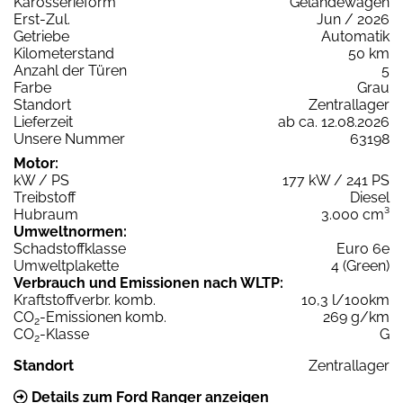
Karosserieform
Geländewagen
Erst-Zul.
Jun / 2026
Getriebe
Automatik
Kilometerstand
50 km
Anzahl der Türen
5
Farbe
Grau
Standort
Zentrallager
Lieferzeit
ab ca. 12.08.2026
Unsere Nummer
63198
Motor:
kW / PS
177 kW / 241 PS
Treibstoff
Diesel
Hubraum
3.000 cm³
Umweltnormen:
Schadstoffklasse
Euro 6e
Umweltplakette
4 (Green)
Verbrauch und Emissionen nach WLTP:
Kraftstoffverbr. komb.
10,3 l/100km
CO
-Emissionen komb.
269 g/km
2
CO
-Klasse
G
2
Standort
Zentrallager
Details zum Ford Ranger anzeigen