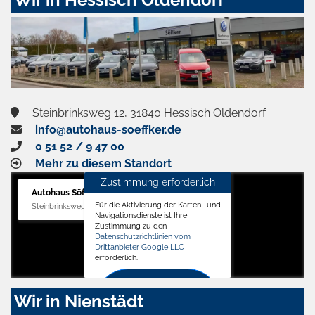
Steinbrinksweg 12, 31840 Hessisch Oldendorf
info@autohaus-soeffker.de
0 51 52 / 9 47 00
Mehr zu diesem Standort
Zustimmung erforderlich
Autohaus Söffker GmbH
Für die Aktivierung der Karten- und
Steinbrinksweg 12, 31840 Hessisch Oldendorf
Navigationsdienste ist Ihre
Zustimmung zu den
Datenschutzrichtlinien vom
Drittanbieter Google LLC
erforderlich.
Zustimmen
Wir in Nienstädt
und