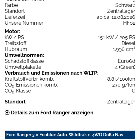
Farbe
Schwarz
Standort
Zentrallager
Lieferzeit
ab ca. 12.08.2026
Unsere Nummer
HF02
Motor:
kW / PS
151 kW / 205 PS
Treibstoff
Diesel
Hubraum
1.996 cm³
Umweltnormen:
Schadstoffklasse
Euro6d
Umweltplakette
4 (Green)
Verbrauch und Emissionen nach WLTP:
Kraftstoffverbr. komb.
8,8 l/100km
CO
-Emissionen komb.
230 g/km
2
CO
-Klasse
G
2
Standort
Zentrallager
Details zum Ford Ranger anzeigen
Ford Ranger 3.0 Ecoblue Auto. Wildtrak e-4WD DoKa Nav