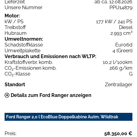
Lieferzeit
ab ca. 12.08.2026
Unsere Nummer
PPU14879
Motor:
kW / PS
177 kW / 241 PS
Treibstoff
Diesel
Hubraum
2.993 cm³
Umweltnormen:
Schadstoffklasse
Euro6d
Umweltplakette
4 (Green)
Verbrauch und Emissionen nach WLTP:
Kraftstoffverbr. komb.
10,2 l/100km
CO
-Emissionen komb.
266 g/km
2
CO
-Klasse
G
2
Standort
Zentrallager
Details zum Ford Ranger anzeigen
Ford Ranger 2,0 l EcoBlue Doppelkabine Autm. Wildtrak
Preis:
58.350,00 €