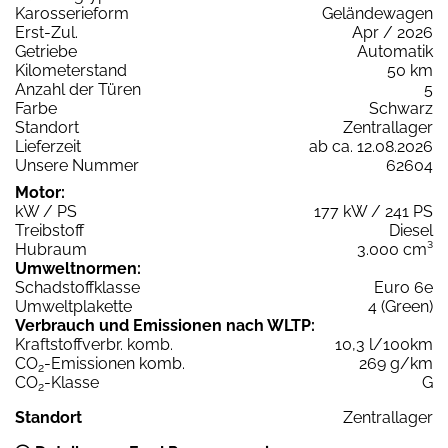
Karosserieform
Geländewagen
Erst-Zul.
Apr / 2026
Getriebe
Automatik
Kilometerstand
50 km
Anzahl der Türen
5
Farbe
Schwarz
Standort
Zentrallager
Lieferzeit
ab ca. 12.08.2026
Unsere Nummer
62604
Motor:
kW / PS
177 kW / 241 PS
Treibstoff
Diesel
Hubraum
3.000 cm³
Umweltnormen:
Schadstoffklasse
Euro 6e
Umweltplakette
4 (Green)
Verbrauch und Emissionen nach WLTP:
Kraftstoffverbr. komb.
10,3 l/100km
CO
-Emissionen komb.
269 g/km
2
CO
-Klasse
G
2
Standort
Zentrallager