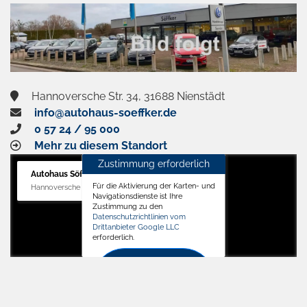
aktivieren
Hannoversche Str. 34, 31688 Nienstädt
info@autohaus-soeffker.de
0 57 24 / 95 000
Mehr zu diesem Standort
Zustimmung erforderlich
Autohaus Söffker GmbH
Für die Aktivierung der Karten- und
Hannoversche Str. 34, 31688 Nienstädt
Navigationsdienste ist Ihre
Zustimmung zu den
Datenschutzrichtlinien vom
Drittanbieter Google LLC
erforderlich.
Zustimmen
und
aktivieren