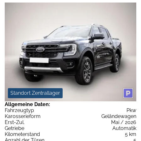
Standort Zentrallager
Allgemeine Daten:
Fahrzeugtyp
Pkw
Karosserieform
Geländewagen
Erst-Zul.
Mai / 2026
Getriebe
Automatik
Kilometerstand
5 km
Anzahl der Türen
5