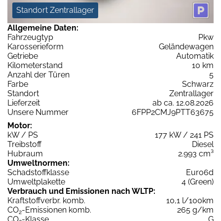
Standort Zentrallager
Allgemeine Daten:
Fahrzeugtyp
Pkw
Karosserieform
Geländewagen
Getriebe
Automatik
Kilometerstand
10 km
Anzahl der Türen
5
Farbe
Schwarz
Standort
Zentrallager
Lieferzeit
ab ca. 12.08.2026
Unsere Nummer
6FPP2CMJ9PTT63675
Motor:
kW / PS
177 kW / 241 PS
Treibstoff
Diesel
Hubraum
2.993 cm³
Umweltnormen:
Schadstoffklasse
Euro6d
Umweltplakette
4 (Green)
Verbrauch und Emissionen nach WLTP:
Kraftstoffverbr. komb.
10,1 l/100km
CO
-Emissionen komb.
265 g/km
2
CO
-Klasse
G