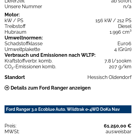
Lieferzeit
ab sofort
Unsere Nummer
n/a
Motor:
kW / PS
156 kW / 212 PS
Treibstoff
Diesel
Hubraum
1.996 cm³
Umweltnormen:
Schadstoffklasse
Euro6
Umweltplakette
4 (Grün)
Verbrauch und Emissionen nach WLTP:
Kraftstoffverbr. komb.
7,8 l/100km
CO
-Emissionen komb.
207 g/km
2
Standort
Hessisch Oldendorf
Details zum Ford Ranger anzeigen
Ford Ranger 3.0 Ecoblue Auto. Wildtrak e-4WD DoKa Nav
Preis:
61.250,00 €
MWSt:
ausweisbar