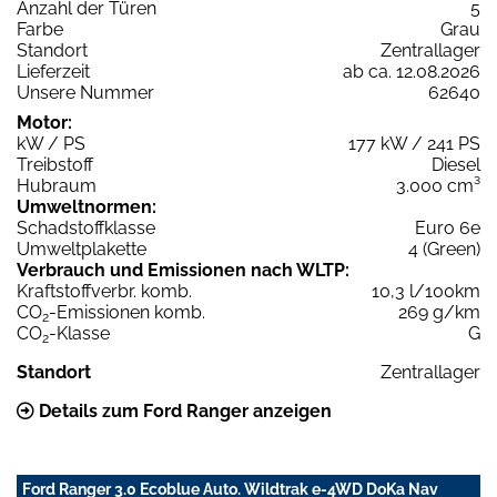
Anzahl der Türen
5
Farbe
Grau
Standort
Zentrallager
Lieferzeit
ab ca. 12.08.2026
Unsere Nummer
62640
Motor:
kW / PS
177 kW / 241 PS
Treibstoff
Diesel
Hubraum
3.000 cm³
Umweltnormen:
Schadstoffklasse
Euro 6e
Umweltplakette
4 (Green)
Verbrauch und Emissionen nach WLTP:
Kraftstoffverbr. komb.
10,3 l/100km
CO
-Emissionen komb.
269 g/km
2
CO
-Klasse
G
2
Standort
Zentrallager
Details zum Ford Ranger anzeigen
Ford Ranger 3.0 Ecoblue Auto. Wildtrak e-4WD DoKa Nav