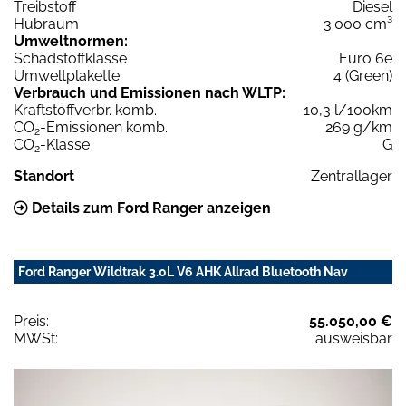
Treibstoff
Diesel
Hubraum
3.000 cm³
Umweltnormen:
Schadstoffklasse
Euro 6e
Umweltplakette
4 (Green)
Verbrauch und Emissionen nach WLTP:
Kraftstoffverbr. komb.
10,3 l/100km
CO
-Emissionen komb.
269 g/km
2
CO
-Klasse
G
2
Standort
Zentrallager
Details zum Ford Ranger anzeigen
Ford Ranger Wildtrak 3.0L V6 AHK Allrad Bluetooth Nav
Preis:
55.050,00 €
MWSt:
ausweisbar