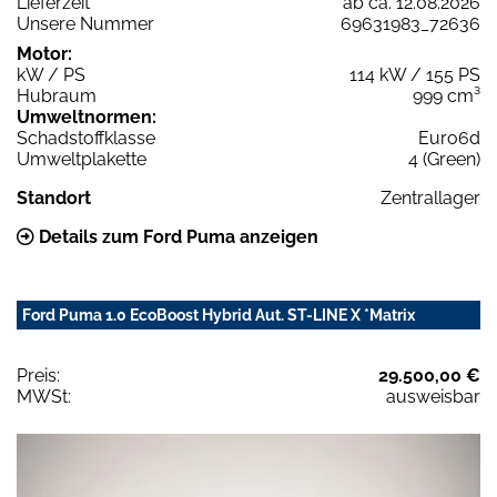
Lieferzeit
ab ca. 12.08.2026
Unsere Nummer
69631983_72636
Motor:
kW / PS
114 kW / 155 PS
Hubraum
999 cm³
Umweltnormen:
Schadstoffklasse
Euro6d
Umweltplakette
4 (Green)
Standort
Zentrallager
Details zum Ford Puma anzeigen
Ford Puma 1.0 EcoBoost Hybrid Aut. ST-LINE X *Matrix
Preis:
29.500,00 €
MWSt:
ausweisbar