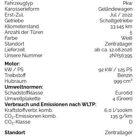
Fahrzeugtyp
Pkw
Karosserieform
Geländewagen
Erst-Zul.
Jul / 2022
Getriebe
Schaltgetriebe
Kilometerstand
33.145 km
Anzahl der Türen
5
Farbe
Weiß
Standort
Zentrallager
Lieferzeit
ab ca. 12.08.2026
Unsere Nummer
2NY56395
Motor:
kW / PS
92 kW / 125 PS
Treibstoff
Benzin
Hubraum
999 cm³
Umweltnormen:
Schadstoffklasse
Euro6d
Umweltplakette
4 (Green)
Verbrauch und Emissionen nach WLTP:
Kraftstoffverbr. komb.
6,0 l/100km
CO
-Emissionen komb.
135 g/km
2
CO
-Klasse
D
2
Standort
Zentrallager