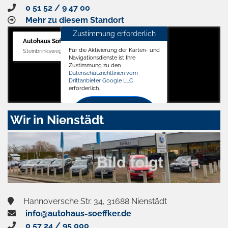
0 51 52 / 9 47 00
Mehr zu diesem Standort
Zustimmung erforderlich
Autohaus Söffker GmbH
Für die Aktivierung der Karten- und
Steinbrinksweg 12, 31840 Hessisch Oldendorf
Navigationsdienste ist Ihre
Zustimmung zu den
Datenschutzrichtlinien vom
Drittanbieter Google LLC
erforderlich.
Zustimmen
Wir in Nienstädt
und
aktivieren
Hannoversche Str. 34, 31688 Nienstädt
info@autohaus-soeffker.de
0 57 24 / 95 000