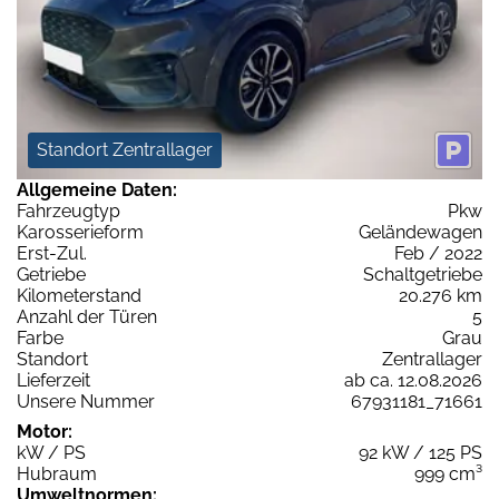
Standort Zentrallager
Allgemeine Daten:
Fahrzeugtyp
Pkw
Karosserieform
Geländewagen
Erst-Zul.
Feb / 2022
Getriebe
Schaltgetriebe
Kilometerstand
20.276 km
Anzahl der Türen
5
Farbe
Grau
Standort
Zentrallager
Lieferzeit
ab ca. 12.08.2026
Unsere Nummer
67931181_71661
Motor:
kW / PS
92 kW / 125 PS
Hubraum
999 cm³
Umweltnormen: