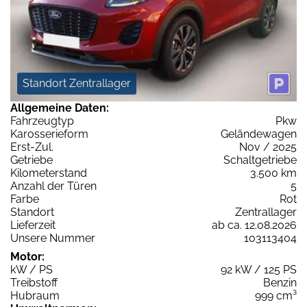
Standort Zentrallager
Allgemeine Daten:
Fahrzeugtyp
Pkw
Karosserieform
Geländewagen
Erst-Zul.
Nov / 2025
Getriebe
Schaltgetriebe
Kilometerstand
3.500 km
Anzahl der Türen
5
Farbe
Rot
Standort
Zentrallager
Lieferzeit
ab ca. 12.08.2026
Unsere Nummer
103113404
Motor:
kW / PS
92 kW / 125 PS
Treibstoff
Benzin
Hubraum
999 cm³