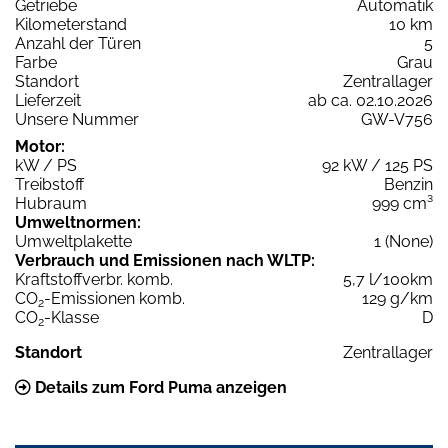
Getriebe
Automatik
Kilometerstand
10 km
Anzahl der Türen
5
Farbe
Grau
Standort
Zentrallager
Lieferzeit
ab ca. 02.10.2026
Unsere Nummer
GW-V756
Motor:
kW / PS
92 kW / 125 PS
Treibstoff
Benzin
Hubraum
999 cm³
Umweltnormen:
Umweltplakette
1 (None)
Verbrauch und Emissionen nach WLTP:
Kraftstoffverbr. komb.
5,7 l/100km
CO
-Emissionen komb.
129 g/km
2
CO
-Klasse
D
2
Standort
Zentrallager
Details zum Ford Puma anzeigen