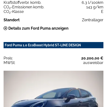
Kraftstoffverbr. komb.
6,3 l/100km
CO
-Emissionen komb.
143 g/km
2
CO
-Klasse
E
2
Standort
Zentrallager
Details zum Ford Puma anzeigen
Ford Puma 1.0 EcoBoost Hybrid ST-LINE DESIGN
Preis:
20.200,00 €
MWSt:
ausweisbar