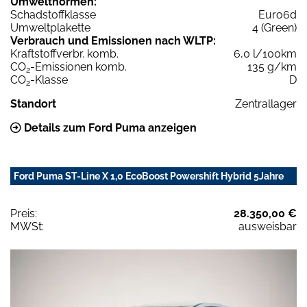
Umweltnormen:
Schadstoffklasse
Euro6d
Umweltplakette
4 (Green)
Verbrauch und Emissionen nach WLTP:
Kraftstoffverbr. komb.
6,0 l/100km
CO
-Emissionen komb.
135 g/km
2
CO
-Klasse
D
2
Standort
Zentrallager
Details zum Ford Puma anzeigen
Ford Puma ST-Line X 1,0 EcoBoost Powershift Hybrid 5Jahre
Preis:
28.350,00 €
MWSt:
ausweisbar