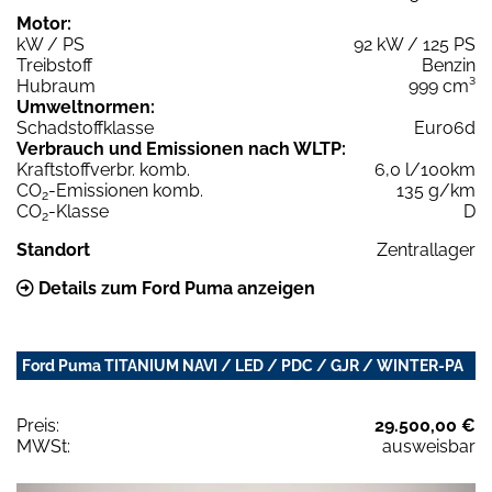
Motor:
kW / PS
92 kW / 125 PS
Treibstoff
Benzin
Hubraum
999 cm³
Umweltnormen:
Schadstoffklasse
Euro6d
Verbrauch und Emissionen nach WLTP:
Kraftstoffverbr. komb.
6,0 l/100km
CO
-Emissionen komb.
135 g/km
2
CO
-Klasse
D
2
Standort
Zentrallager
Details zum Ford Puma anzeigen
Ford Puma TITANIUM NAVI / LED / PDC / GJR / WINTER-PA
Preis:
29.500,00 €
MWSt:
ausweisbar