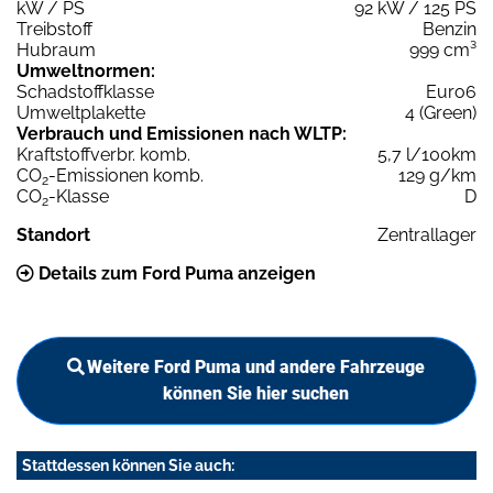
kW / PS
92 kW / 125 PS
Treibstoff
Benzin
Hubraum
999 cm³
Umweltnormen:
Schadstoffklasse
Euro6
Umweltplakette
4 (Green)
Verbrauch und Emissionen nach WLTP:
Kraftstoffverbr. komb.
5,7 l/100km
CO
-Emissionen komb.
129 g/km
2
CO
-Klasse
D
2
Standort
Zentrallager
Details zum Ford Puma anzeigen
Weitere Ford Puma und andere Fahrzeuge
können Sie hier suchen
Stattdessen können Sie auch: