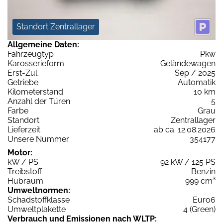
Standort Zentrallager
Allgemeine Daten:
Fahrzeugtyp
Pkw
Karosserieform
Geländewagen
Erst-Zul.
Sep / 2025
Getriebe
Automatik
Kilometerstand
10 km
Anzahl der Türen
5
Farbe
Grau
Standort
Zentrallager
Lieferzeit
ab ca. 12.08.2026
Unsere Nummer
354177
Motor:
kW / PS
92 kW / 125 PS
Treibstoff
Benzin
Hubraum
999 cm³
Umweltnormen:
Schadstoffklasse
Euro6
Umweltplakette
4 (Green)
Verbrauch und Emissionen nach WLTP: