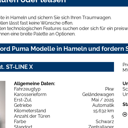
e in Hameln und sichern Sie sich Ihren Traumwagen.
len lässt fast keine Wünsche offen.
en technologischen Features suchen oder sich für ein preiswe
hnen eine breite Palette an Optionen.
ord Puma Modelle in Hameln und fordern S
Pr
t. ST-LINE X
M
Allgemeine Daten:
U
Fahrzeugtyp
Pkw
Sc
Karosserieform
Geländewagen
Um
Erst-Zul.
Mai / 2025
St
Getriebe
Automatik
Kilometerstand
15.632 km
Anzahl der Türen
5
Farbe
Schwarz
Standort
Zentrallager