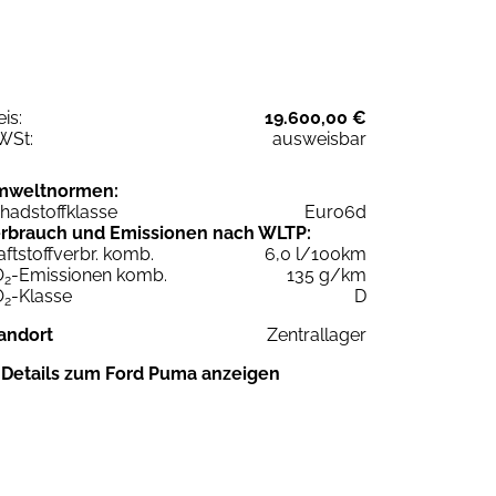
eis:
19.600,00 €
WSt:
ausweisbar
mweltnormen:
hadstoffklasse
Euro6d
rbrauch und Emissionen nach WLTP:
aftstoffverbr. komb.
6,0 l/100km
O
-Emissionen komb.
135 g/km
2
O
-Klasse
D
2
andort
Zentrallager
Details zum Ford Puma anzeigen