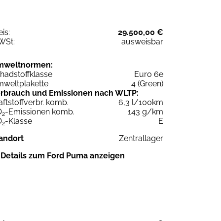
eis:
29.500,00 €
WSt:
ausweisbar
mweltnormen:
hadstoffklasse
Euro 6e
weltplakette
4 (Green)
rbrauch und Emissionen nach WLTP:
aftstoffverbr. komb.
6,3 l/100km
O
-Emissionen komb.
143 g/km
2
O
-Klasse
E
2
andort
Zentrallager
Details zum Ford Puma anzeigen