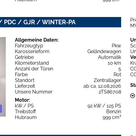
Pr
/ PDC / GJR / WINTER-PA
M
Allgemeine Daten:
U
Fahrzeugtyp
Pkw
Sc
Karosserieform
Geländewagen
Um
Getriebe
Automatik
Ve
Kilometerstand
10 km
Kr
Anzahl der Türen
5
C
Farbe
Rot
C
Standort
Zentrallager
St
Lieferzeit
ab ca. 12.08.2026
Unsere Nummer
2TS86708
Motor:
kW / PS
92 kW / 125 PS
Treibstoff
Benzin
Hubraum
999 cm³