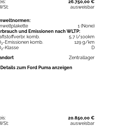
eis:
26.750,00 €
WSt:
ausweisbar
mweltnormen:
weltplakette
1 (None)
rbrauch und Emissionen nach WLTP:
aftstoffverbr. komb.
5,7 l/100km
O
-Emissionen komb.
129 g/km
2
O
-Klasse
D
2
andort
Zentrallager
Details zum Ford Puma anzeigen
eis:
20.850,00 €
WSt:
ausweisbar