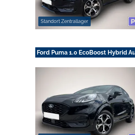
Standort Zentrallager
Ford Puma 1.0 EcoBoost Hybrid Aut