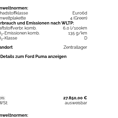
mweltnormen:
hadstoffklasse
Euro6d
weltplakette
4 (Green)
rbrauch und Emissionen nach WLTP:
aftstoffverbr. komb.
6,0 l/100km
O
-Emissionen komb.
135 g/km
2
O
-Klasse
D
2
andort
Zentrallager
Details zum Ford Puma anzeigen
eis:
27.850,00 €
WSt:
ausweisbar
mweltnormen: