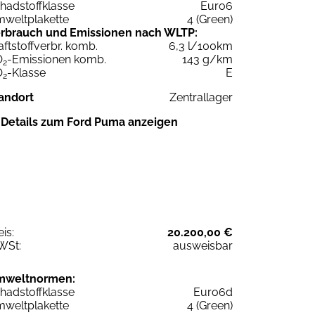
hadstoffklasse
Euro6
weltplakette
4 (Green)
rbrauch und Emissionen nach WLTP:
aftstoffverbr. komb.
6,3 l/100km
O
-Emissionen komb.
143 g/km
2
O
-Klasse
E
2
andort
Zentrallager
Details zum Ford Puma anzeigen
eis:
20.200,00 €
WSt:
ausweisbar
mweltnormen:
hadstoffklasse
Euro6d
weltplakette
4 (Green)