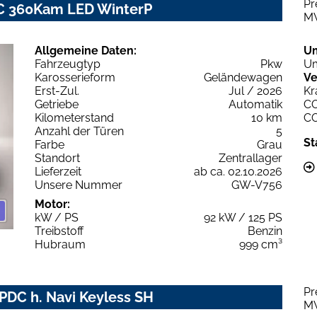
Pr
C 360Kam LED WinterP
M
Allgemeine Daten:
U
Fahrzeugtyp
Pkw
Um
Karosserieform
Geländewagen
Ve
Erst-Zul.
Jul / 2026
Kr
Getriebe
Automatik
C
Kilometerstand
10 km
C
Anzahl der Türen
5
St
Farbe
Grau
Standort
Zentrallager
Lieferzeit
ab ca. 02.10.2026
Unsere Nummer
GW-V756
Motor:
kW / PS
92 kW / 125 PS
Treibstoff
Benzin
Hubraum
999 cm³
Pr
PDC h. Navi Keyless SH
M