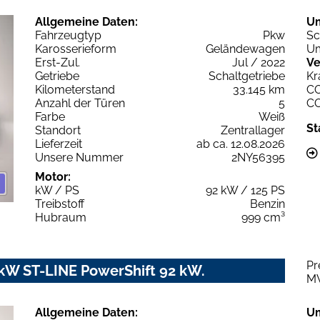
Allgemeine Daten:
U
Fahrzeugtyp
Pkw
Sc
Karosserieform
Geländewagen
Um
Erst-Zul.
Jul / 2022
Ve
Getriebe
Schaltgetriebe
Kr
Kilometerstand
33.145 km
C
Anzahl der Türen
5
C
Farbe
Weiß
St
Standort
Zentrallager
Lieferzeit
ab ca. 12.08.2026
Unsere Nummer
2NY56395
Motor:
kW / PS
92 kW / 125 PS
Treibstoff
Benzin
Hubraum
999 cm³
Pr
kW ST-LINE PowerShift 92 kW.
M
Allgemeine Daten:
U