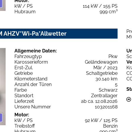
Motor:
kW / PS
114 kW / 155 PS
Hubraum
999 cm³
Pr
M AHZV*Wi-Pa*Allwetter
M
Allgemeine Daten:
U
Fahrzeugtyp
Pkw
Sc
Karosserieform
Geländewagen
Ve
Erst-Zul.
Mär / 2023
Kr
Getriebe
Schaltgetriebe
C
Kilometerstand
30.140 km
C
Anzahl der Türen
5
St
Farbe
Schwarz
Standort
Zentrallager
Lieferzeit
ab ca. 12.08.2026
Unsere Nummer
103201168
Motor:
kW / PS
92 kW / 125 PS
Treibstoff
Benzin
Hubraum
999 cm³