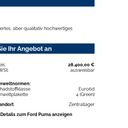
rtes, aber qualitativ hochwertiges
ie Ihr Angebot an
eis:
28.400,00 €
WSt:
ausweisbar
mweltnormen:
hadstoffklasse
Euro6d
weltplakette
4 (Green)
andort
Zentrallager
Details zum Ford Puma anzeigen