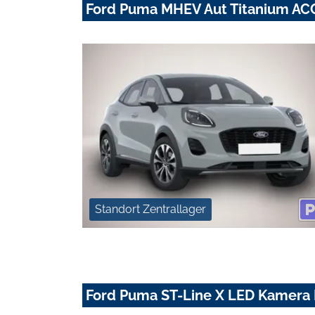
Ford Puma MHEV Aut Titanium AC
Standort Zentrallager
Ford Puma ST-Line X LED Kamera 