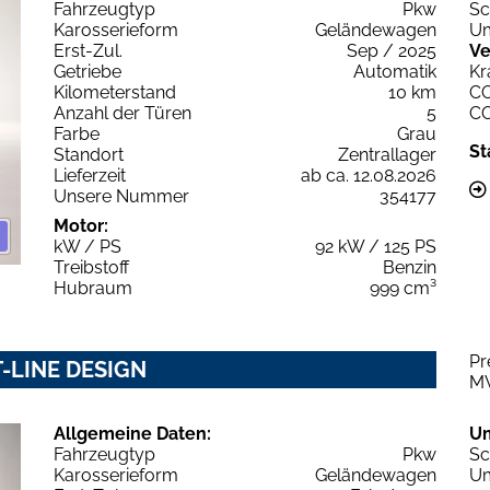
Fahrzeugtyp
Pkw
Sc
Karosserieform
Geländewagen
Um
Erst-Zul.
Sep / 2025
Ve
Getriebe
Automatik
Kr
Kilometerstand
10 km
C
Anzahl der Türen
5
C
Farbe
Grau
St
Standort
Zentrallager
Lieferzeit
ab ca. 12.08.2026
Unsere Nummer
354177
Motor:
kW / PS
92 kW / 125 PS
Treibstoff
Benzin
Hubraum
999 cm³
Pr
T-LINE DESIGN
M
Allgemeine Daten:
U
Fahrzeugtyp
Pkw
Sc
Karosserieform
Geländewagen
Um