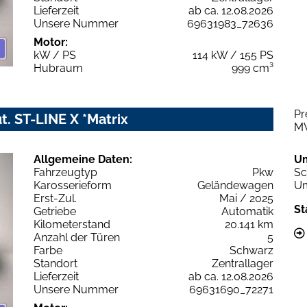
Lieferzeit
ab ca. 12.08.2026
Unsere Nummer
69631983_72636
Motor:
kW / PS
114 kW / 155 PS
Hubraum
999 cm³
Pr
. ST-LINE X *Matrix
M
Allgemeine Daten:
U
Fahrzeugtyp
Pkw
Sc
Karosserieform
Geländewagen
Um
Erst-Zul.
Mai / 2025
St
Getriebe
Automatik
Kilometerstand
20.141 km
Anzahl der Türen
5
Farbe
Schwarz
Standort
Zentrallager
Lieferzeit
ab ca. 12.08.2026
Unsere Nummer
69631690_72271