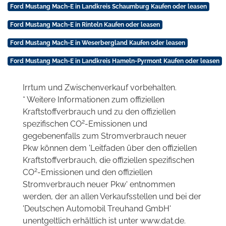
Ford Mustang Mach-E in Landkreis Schaumburg Kaufen oder leasen
Ford Mustang Mach-E in Rinteln Kaufen oder leasen
Ford Mustang Mach-E in Weserbergland Kaufen oder leasen
Ford Mustang Mach-E in Landkreis Hameln-Pyrmont Kaufen oder leasen
Irrtum und Zwischenverkauf vorbehalten.
* Weitere Informationen zum offiziellen
Kraftstoffverbrauch und zu den offiziellen
2
spezifischen CO
-Emissionen und
gegebenenfalls zum Stromverbrauch neuer
Pkw können dem 'Leitfaden über den offiziellen
Kraftstoffverbrauch, die offiziellen spezifischen
2
CO
-Emissionen und den offiziellen
Stromverbrauch neuer Pkw' entnommen
werden, der an allen Verkaufsstellen und bei der
'Deutschen Automobil Treuhand GmbH'
unentgeltlich erhältlich ist unter www.dat.de.