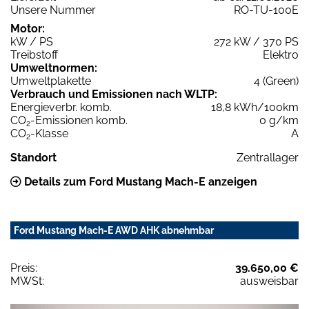
Unsere Nummer
RO-TU-100E
Motor:
kW / PS
272 kW / 370 PS
Treibstoff
Elektro
Umweltnormen:
Umweltplakette
4 (Green)
Verbrauch und Emissionen nach WLTP:
Energieverbr. komb.
18,8 kWh/100km
CO
-Emissionen komb.
0 g/km
2
CO
-Klasse
A
2
Standort
Zentrallager
Details zum Ford Mustang Mach-E anzeigen
Ford Mustang Mach-E AWD AHK abnehmbar
Preis:
39.650,00 €
MWSt:
ausweisbar