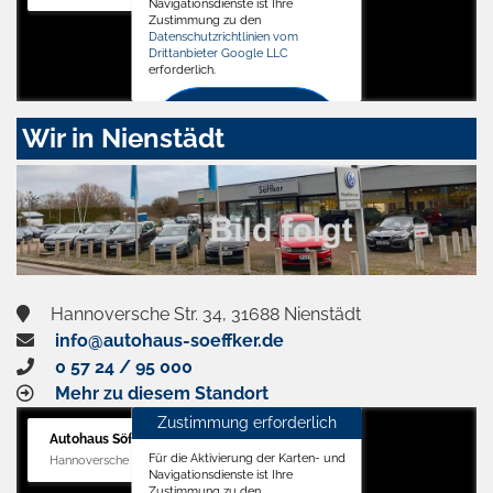
Navigationsdienste ist Ihre
Zustimmung zu den
Datenschutzrichtlinien vom
Drittanbieter Google LLC
erforderlich.
Zustimmen
Wir in Nienstädt
und
aktivieren
Hannoversche Str. 34, 31688 Nienstädt
info@autohaus-soeffker.de
0 57 24 / 95 000
Mehr zu diesem Standort
Zustimmung erforderlich
Autohaus Söffker GmbH
Für die Aktivierung der Karten- und
Hannoversche Str. 34, 31688 Nienstädt
Navigationsdienste ist Ihre
Zustimmung zu den