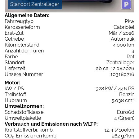
Standort Zentrallager
Allgemeine Daten:
Fahrzeugtyp
Pkw
Karosserieform
Cabriolet
Erst-Zul.
Mär / 2026
Getriebe
Automatik
Kilometerstand
4.000 km
Anzahl der Türen
3
Farbe
Rot
Standort
Zentrallager
Lieferzeit
ab ca. 12.08.2026
Unsere Nummer
103180216
Motor:
kW / PS
328 kW / 446 PS
Treibstoff
Benzin
Hubraum
5.038 cm³
Umweltnormen:
Schadstoffklasse
Euro6d
Umweltplakette
4 (Green)
Verbrauch und Emissionen nach WLTP:
Kraftstoffverbr. komb.
12,4 l/100km
CO
-Emissionen komb.
282 g/km
2