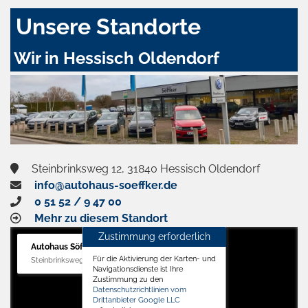
Unsere Standorte
Wir in Hessisch Oldendorf
Steinbrinksweg 12, 31840 Hessisch Oldendorf
info@autohaus-soeffker.de
0 51 52 / 9 47 00
Mehr zu diesem Standort
Zustimmung erforderlich
Autohaus Söffker GmbH
Für die Aktivierung der Karten- und
Steinbrinksweg 12, 31840 Hessisch Oldendorf
Navigationsdienste ist Ihre
Zustimmung zu den
Datenschutzrichtlinien vom
Drittanbieter Google LLC