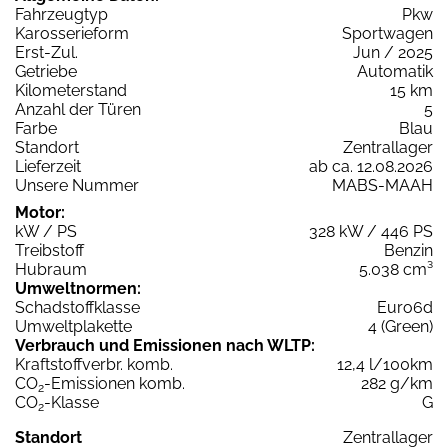
Fahrzeugtyp
Pkw
Karosserieform
Sportwagen
Erst-Zul.
Jun / 2025
Getriebe
Automatik
Kilometerstand
15 km
Anzahl der Türen
5
Farbe
Blau
Standort
Zentrallager
Lieferzeit
ab ca. 12.08.2026
Unsere Nummer
MABS-MAAH
Motor:
kW / PS
328 kW / 446 PS
Treibstoff
Benzin
Hubraum
5.038 cm³
Umweltnormen:
Schadstoffklasse
Euro6d
Umweltplakette
4 (Green)
Verbrauch und Emissionen nach WLTP:
Kraftstoffverbr. komb.
12,4 l/100km
CO
-Emissionen komb.
282 g/km
2
CO
-Klasse
G
2
Standort
Zentrallager