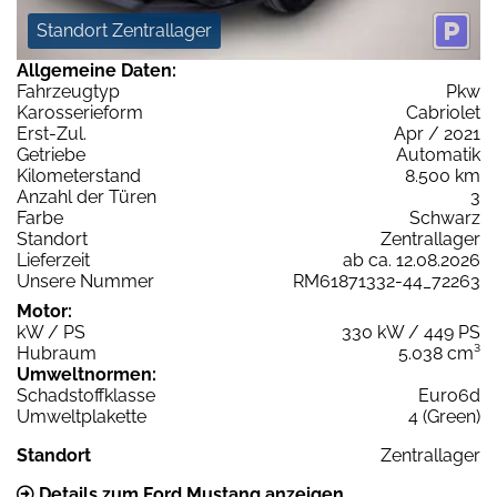
Standort Zentrallager
Allgemeine Daten:
Fahrzeugtyp
Pkw
Karosserieform
Cabriolet
Erst-Zul.
Apr / 2021
Getriebe
Automatik
Kilometerstand
8.500 km
Anzahl der Türen
3
Farbe
Schwarz
Standort
Zentrallager
Lieferzeit
ab ca. 12.08.2026
Unsere Nummer
RM61871332-44_72263
Motor:
kW / PS
330 kW / 449 PS
Hubraum
5.038 cm³
Umweltnormen:
Schadstoffklasse
Euro6d
Umweltplakette
4 (Green)
Standort
Zentrallager
Details zum Ford Mustang anzeigen