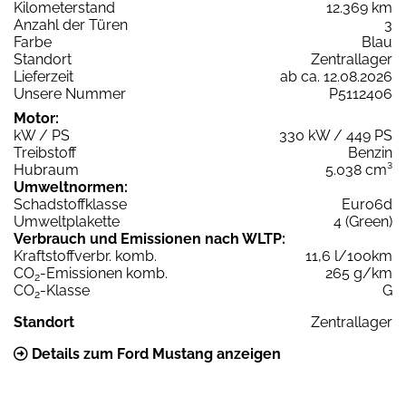
Kilometerstand
12.369 km
Anzahl der Türen
3
Farbe
Blau
Standort
Zentrallager
Lieferzeit
ab ca. 12.08.2026
Unsere Nummer
P5112406
Motor:
kW / PS
330 kW / 449 PS
Treibstoff
Benzin
Hubraum
5.038 cm³
Umweltnormen:
Schadstoffklasse
Euro6d
Umweltplakette
4 (Green)
Verbrauch und Emissionen nach WLTP:
Kraftstoffverbr. komb.
11,6 l/100km
CO
-Emissionen komb.
265 g/km
2
CO
-Klasse
G
2
Standort
Zentrallager
Details zum Ford Mustang anzeigen