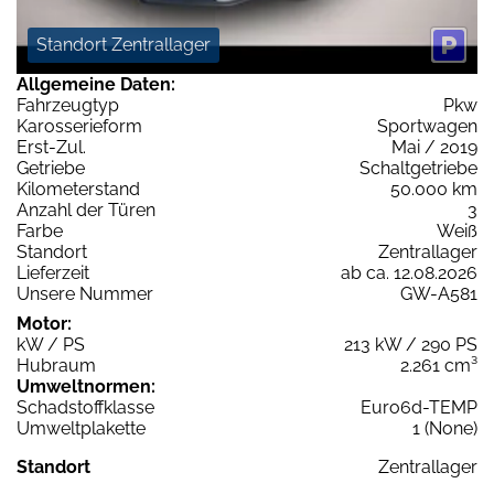
Standort Zentrallager
Allgemeine Daten:
Fahrzeugtyp
Pkw
Karosserieform
Sportwagen
Erst-Zul.
Mai / 2019
Getriebe
Schaltgetriebe
Kilometerstand
50.000 km
Anzahl der Türen
3
Farbe
Weiß
Standort
Zentrallager
Lieferzeit
ab ca. 12.08.2026
Unsere Nummer
GW-A581
Motor:
kW / PS
213 kW / 290 PS
Hubraum
2.261 cm³
Umweltnormen:
Schadstoffklasse
Euro6d-TEMP
Umweltplakette
1 (None)
Standort
Zentrallager