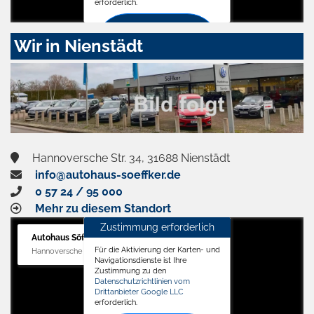
erforderlich.
Zustimmen
Wir in Nienstädt
und
aktivieren
Hannoversche Str. 34, 31688 Nienstädt
info@autohaus-soeffker.de
0 57 24 / 95 000
Mehr zu diesem Standort
Zustimmung erforderlich
Autohaus Söffker GmbH
Für die Aktivierung der Karten- und
Hannoversche Str. 34, 31688 Nienstädt
Navigationsdienste ist Ihre
Zustimmung zu den
Datenschutzrichtlinien vom
Drittanbieter Google LLC
erforderlich.