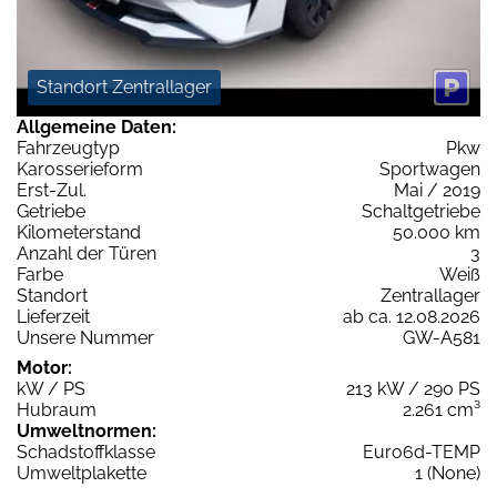
Standort Zentrallager
Allgemeine Daten:
Fahrzeugtyp
Pkw
Karosserieform
Sportwagen
Erst-Zul.
Mai / 2019
Getriebe
Schaltgetriebe
Kilometerstand
50.000 km
Anzahl der Türen
3
Farbe
Weiß
Standort
Zentrallager
Lieferzeit
ab ca. 12.08.2026
Unsere Nummer
GW-A581
Motor:
kW / PS
213 kW / 290 PS
Hubraum
2.261 cm³
Umweltnormen:
Schadstoffklasse
Euro6d-TEMP
Umweltplakette
1 (None)