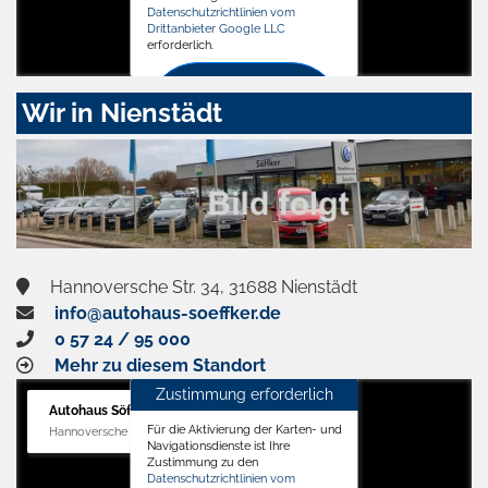
Datenschutzrichtlinien vom
Drittanbieter Google LLC
erforderlich.
Zustimmen
Wir in Nienstädt
und
aktivieren
Hannoversche Str. 34, 31688 Nienstädt
info@autohaus-soeffker.de
0 57 24 / 95 000
Mehr zu diesem Standort
Zustimmung erforderlich
Autohaus Söffker GmbH
Für die Aktivierung der Karten- und
Hannoversche Str. 34, 31688 Nienstädt
Navigationsdienste ist Ihre
Zustimmung zu den
Datenschutzrichtlinien vom