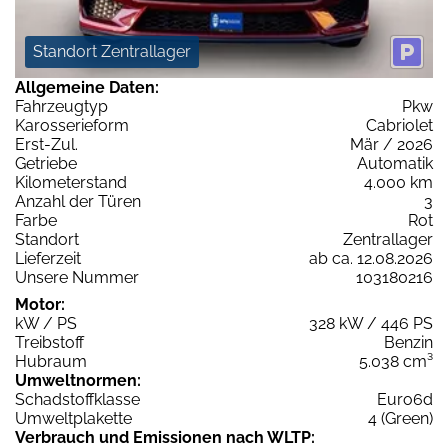
Standort Zentrallager
Allgemeine Daten:
Fahrzeugtyp
Pkw
Karosserieform
Cabriolet
Erst-Zul.
Mär / 2026
Getriebe
Automatik
Kilometerstand
4.000 km
Anzahl der Türen
3
Farbe
Rot
Standort
Zentrallager
Lieferzeit
ab ca. 12.08.2026
Unsere Nummer
103180216
Motor:
kW / PS
328 kW / 446 PS
Treibstoff
Benzin
Hubraum
5.038 cm³
Umweltnormen:
Schadstoffklasse
Euro6d
Umweltplakette
4 (Green)
Verbrauch und Emissionen nach WLTP: