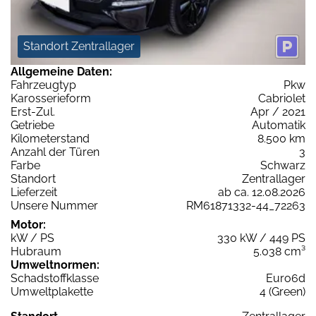
Standort Zentrallager
Allgemeine Daten:
Fahrzeugtyp
Pkw
Karosserieform
Cabriolet
Erst-Zul.
Apr / 2021
Getriebe
Automatik
Kilometerstand
8.500 km
Anzahl der Türen
3
Farbe
Schwarz
Standort
Zentrallager
Lieferzeit
ab ca. 12.08.2026
Unsere Nummer
RM61871332-44_72263
Motor:
kW / PS
330 kW / 449 PS
Hubraum
5.038 cm³
Umweltnormen:
Schadstoffklasse
Euro6d
Umweltplakette
4 (Green)