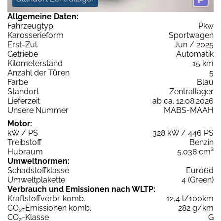
Allgemeine Daten:
Fahrzeugtyp
Pkw
Karosserieform
Sportwagen
Erst-Zul.
Jun / 2025
Getriebe
Automatik
Kilometerstand
15 km
Anzahl der Türen
5
Farbe
Blau
Standort
Zentrallager
Lieferzeit
ab ca. 12.08.2026
Unsere Nummer
MABS-MAAH
Motor:
kW / PS
328 kW / 446 PS
Treibstoff
Benzin
Hubraum
5.038 cm³
Umweltnormen:
Schadstoffklasse
Euro6d
Umweltplakette
4 (Green)
Verbrauch und Emissionen nach WLTP:
Kraftstoffverbr. komb.
12,4 l/100km
CO
-Emissionen komb.
282 g/km
2
CO
-Klasse
G
2