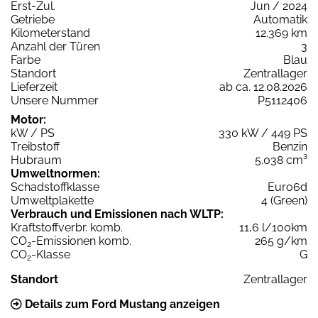
Erst-Zul.
Jun / 2024
Getriebe
Automatik
Kilometerstand
12.369 km
Anzahl der Türen
3
Farbe
Blau
Standort
Zentrallager
Lieferzeit
ab ca. 12.08.2026
Unsere Nummer
P5112406
Motor:
kW / PS
330 kW / 449 PS
Treibstoff
Benzin
Hubraum
5.038 cm³
Umweltnormen:
Schadstoffklasse
Euro6d
Umweltplakette
4 (Green)
Verbrauch und Emissionen nach WLTP:
Kraftstoffverbr. komb.
11,6 l/100km
CO
-Emissionen komb.
265 g/km
2
CO
-Klasse
G
2
Standort
Zentrallager
Details zum Ford Mustang anzeigen