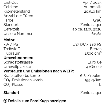
Erst-Zul.
Apr / 2025
Getriebe
Automatik
Kilometerstand
20.510 km
Anzahl der Türen
5
Farbe
Grau
Standort
Zentrallager
Lieferzeit
ab ca. 12.08.2026
Unsere Nummer
61961
Motor:
kW / PS
137 kW / 186 PS
Treibstoff
Benzin
Hubraum
1.500 cm³
Umweltnormen:
Schadstoffklasse
Euro 6e
Umweltplakette
4 (Green)
Verbrauch und Emissionen nach WLTP:
Kraftstoffverbr. komb.
6,8 l/100km
CO
-Emissionen komb.
155 g/km
2
CO
-Klasse
E
2
Standort
Zentrallager
Details zum Ford Kuga anzeigen