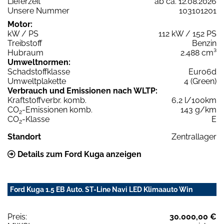
Lieferzeit
ab ca. 12.08.2026
Unsere Nummer
103101201
Motor:
kW / PS
112 kW / 152 PS
Treibstoff
Benzin
Hubraum
2.488 cm³
Umweltnormen:
Schadstoffklasse
Euro6d
Umweltplakette
4 (Green)
Verbrauch und Emissionen nach WLTP:
Kraftstoffverbr. komb.
6,2 l/100km
CO
-Emissionen komb.
143 g/km
2
CO
-Klasse
E
2
Standort
Zentrallager
Details zum Ford Kuga anzeigen
Ford Kuga 1.5 EB Auto. ST-Line Navi LED Klimaauto Win
Preis:
30.000,00 €