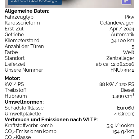
Allgemeine Daten:
Fahrzeugtyp
Pkw
Karosserieform
Geländewagen
Erst-Zul.
Apr / 2024
Getriebe
Automatik
Kilometerstand
34.100 km
Anzahl der Türen
5
Farbe
Weiß
Standort
Zentrallager
Lieferzeit
ab ca. 12.08.2026
Unsere Nummer
FNU73942
Motor:
kW / PS
88 kW / 120 PS
Treibstoff
Diesel
Hubraum
1.499 cm³
Umweltnormen:
Schadstoffklasse
Euro6d
Umweltplakette
4 (Green)
Verbrauch und Emissionen nach WLTP:
Kraftstoffverbr. komb.
5,9 l/100km
CO
-Emissionen komb.
154 g/km
2
CO
-Klasse
E
2