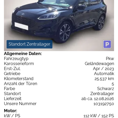
Standort Zentrallager
Allgemeine Daten:
Fahrzeugtyp
Pkw
Karosserieform
Geländewagen
Erst-Zul.
Apr / 2023
Getriebe
Automatik
Kilometerstand
25.537 km
Anzahl der Türen
5
Farbe
Schwarz
Standort
Zentrallager
Lieferzeit
ab ca. 12.08.2026
Unsere Nummer
103192750
Motor:
kW / PS
112 kW / 152 PS