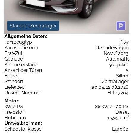
Standort Zentrallager
Allgemeine Daten:
Fahrzeugtyp
Pkw
Karosserieform
Geländewagen
Erst-Zul.
Nov / 2023
Getriebe
Automatik
Kilometerstand
9.041 km
Anzahl der Türen
5
Farbe
Silber
Standort
Zentrallager
Lieferzeit
ab ca. 12.08.2026
Unsere Nummer
FPL17204
Motor:
kW / PS
88 kW / 120 PS
Treibstoff
Diesel
Hubraum
1.995 cm³
Umweltnormen:
Schadstoffklasse
Euro6d