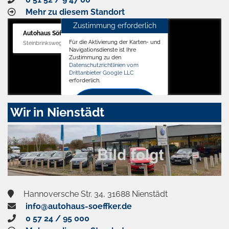
Mehr zu diesem Standort
Zustimmung erforderlich
Autohaus Söffker GmbH
Für die Aktivierung der Karten- und
Steinbrinksweg 12, 31840 Hessisch Oldendorf
Navigationsdienste ist Ihre
Zustimmung zu den
Datenschutzrichtlinien vom
Drittanbieter Google LLC
erforderlich.
Zustimmen
Wir in Nienstädt
und
aktivieren
Hannoversche Str. 34, 31688 Nienstädt
info@autohaus-soeffker.de
0 57 24 / 95 000