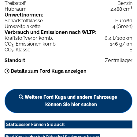
Treibstoff
Benzin
Hubraum
2.488 cm³
Umweltnormen:
Schadstoffklasse
Euro6d
Umweltplakette
4 (Green)
Verbrauch und Emissionen nach WLTP:
Kraftstoffverbr. komb.
6,4 l/100km
CO
-Emissionen komb.
146 g/km
2
CO
-Klasse
E
2
Standort
Zentrallager
Details zum Ford Kuga anzeigen
Weitere Ford Kuga und andere Fahrzeuge
können Sie hier suchen
Stattdessen können Sie auch:
Ford Kuga in Hessisch Oldendorf Kaufen oder leasen