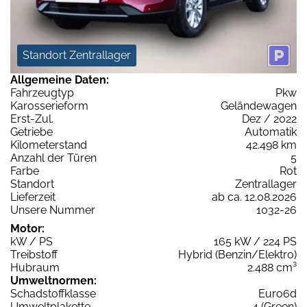
Standort Zentrallager
Allgemeine Daten:
Fahrzeugtyp
Pkw
Karosserieform
Geländewagen
Erst-Zul.
Dez / 2022
Getriebe
Automatik
Kilometerstand
42.498 km
Anzahl der Türen
5
Farbe
Rot
Standort
Zentrallager
Lieferzeit
ab ca. 12.08.2026
Unsere Nummer
1032-26
Motor:
kW / PS
165 kW / 224 PS
Treibstoff
Hybrid (Benzin/Elektro)
Hubraum
2.488 cm³
Umweltnormen:
Schadstoffklasse
Euro6d
Umweltplakette
4 (Green)