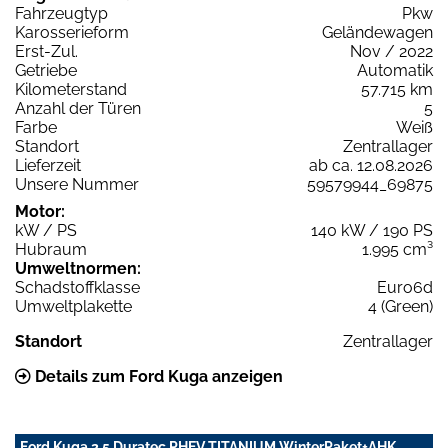
Fahrzeugtyp
Pkw
Karosserieform
Geländewagen
Erst-Zul.
Nov / 2022
Getriebe
Automatik
Kilometerstand
57.715 km
Anzahl der Türen
5
Farbe
Weiß
Standort
Zentrallager
Lieferzeit
ab ca. 12.08.2026
Unsere Nummer
59579944_69875
Motor:
kW / PS
140 kW / 190 PS
Hubraum
1.995 cm³
Umweltnormen:
Schadstoffklasse
Euro6d
Umweltplakette
4 (Green)
Standort
Zentrallager
Details zum Ford Kuga anzeigen
Ford Kuga 2.5 Duratec PHEV TITANIUM WinterPaket+AHK