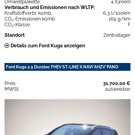
Umweltplakette
4 (Green)
Verbrauch und Emissionen nach WLTP:
Kraftstoffverbr. komb.
6,3 l/100km
CO
-Emissionen komb.
165 g/km
2
CO
-Klasse
F
2
Standort
Zentrallager
Details zum Ford Kuga anzeigen
Ford Kuga 2.5 Duratec FHEV ST-LINE X NAVI*AHZV*PANO
Preis:
31.700,00 €
MWSt:
ausweisbar