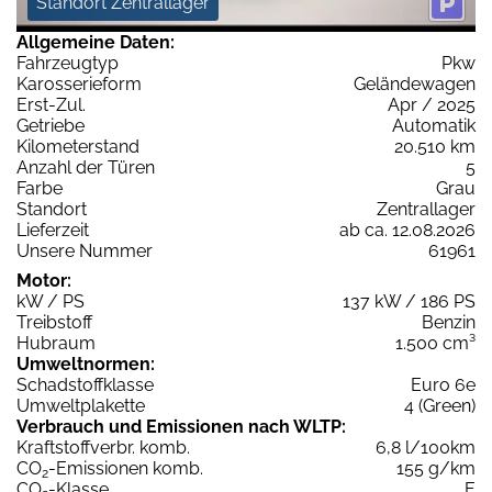
Standort Zentrallager
Allgemeine Daten:
Fahrzeugtyp
Pkw
Karosserieform
Geländewagen
Erst-Zul.
Apr / 2025
Getriebe
Automatik
Kilometerstand
20.510 km
Anzahl der Türen
5
Farbe
Grau
Standort
Zentrallager
Lieferzeit
ab ca. 12.08.2026
Unsere Nummer
61961
Motor:
kW / PS
137 kW / 186 PS
Treibstoff
Benzin
Hubraum
1.500 cm³
Umweltnormen:
Schadstoffklasse
Euro 6e
Umweltplakette
4 (Green)
Verbrauch und Emissionen nach WLTP:
Kraftstoffverbr. komb.
6,8 l/100km
CO
-Emissionen komb.
155 g/km
2
CO
-Klasse
E