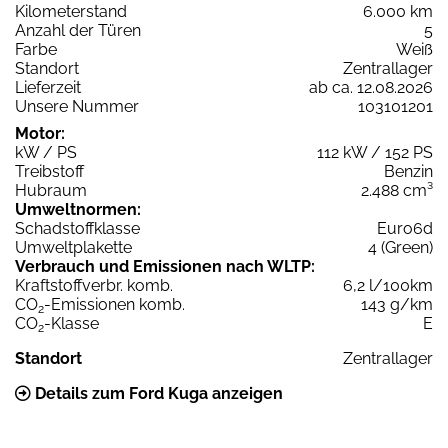
Kilometerstand
6.000 km
Anzahl der Türen
5
Farbe
Weiß
Standort
Zentrallager
Lieferzeit
ab ca. 12.08.2026
Unsere Nummer
103101201
Motor:
kW / PS
112 kW / 152 PS
Treibstoff
Benzin
Hubraum
2.488 cm³
Umweltnormen:
Schadstoffklasse
Euro6d
Umweltplakette
4 (Green)
Verbrauch und Emissionen nach WLTP:
Kraftstoffverbr. komb.
6,2 l/100km
CO
-Emissionen komb.
143 g/km
2
CO
-Klasse
E
2
Standort
Zentrallager
Details zum Ford Kuga anzeigen