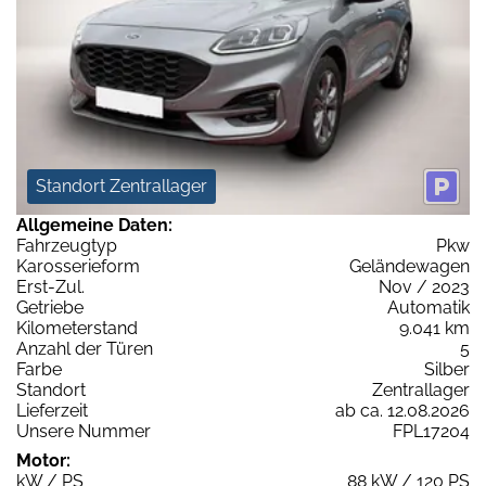
Standort Zentrallager
Allgemeine Daten:
Fahrzeugtyp
Pkw
Karosserieform
Geländewagen
Erst-Zul.
Nov / 2023
Getriebe
Automatik
Kilometerstand
9.041 km
Anzahl der Türen
5
Farbe
Silber
Standort
Zentrallager
Lieferzeit
ab ca. 12.08.2026
Unsere Nummer
FPL17204
Motor:
kW / PS
88 kW / 120 PS