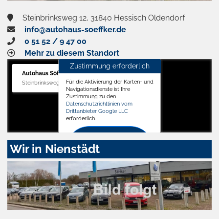
Steinbrinksweg 12, 31840 Hessisch Oldendorf
info@autohaus-soeffker.de
0 51 52 / 9 47 00
Mehr zu diesem Standort
Zustimmung erforderlich
Autohaus Söffker GmbH
Für die Aktivierung der Karten- und
Steinbrinksweg 12, 31840 Hessisch Oldendorf
Navigationsdienste ist Ihre
Zustimmung zu den
Datenschutzrichtlinien vom
Drittanbieter Google LLC
erforderlich.
Zustimmen
Wir in Nienstädt
und
aktivieren