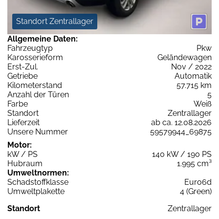
Standort Zentrallager
Allgemeine Daten:
Fahrzeugtyp
Pkw
Karosserieform
Geländewagen
Erst-Zul.
Nov / 2022
Getriebe
Automatik
Kilometerstand
57.715 km
Anzahl der Türen
5
Farbe
Weiß
Standort
Zentrallager
Lieferzeit
ab ca. 12.08.2026
Unsere Nummer
59579944_69875
Motor:
kW / PS
140 kW / 190 PS
Hubraum
1.995 cm³
Umweltnormen:
Schadstoffklasse
Euro6d
Umweltplakette
4 (Green)
Standort
Zentrallager