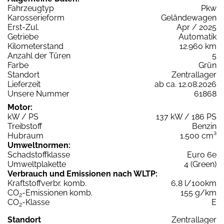
Fahrzeugtyp
Pkw
Karosserieform
Geländewagen
Erst-Zul.
Apr / 2025
Getriebe
Automatik
Kilometerstand
12.960 km
Anzahl der Türen
5
Farbe
Grün
Standort
Zentrallager
Lieferzeit
ab ca. 12.08.2026
Unsere Nummer
61868
Motor:
kW / PS
137 kW / 186 PS
Treibstoff
Benzin
Hubraum
1.500 cm³
Umweltnormen:
Schadstoffklasse
Euro 6e
Umweltplakette
4 (Green)
Verbrauch und Emissionen nach WLTP:
Kraftstoffverbr. komb.
6,8 l/100km
CO
-Emissionen komb.
155 g/km
2
CO
-Klasse
E
2
Standort
Zentrallager