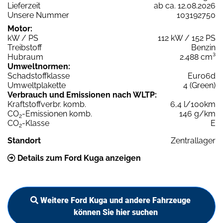
Lieferzeit
ab ca. 12.08.2026
Unsere Nummer
103192750
Motor:
kW / PS
112 kW / 152 PS
Treibstoff
Benzin
Hubraum
2.488 cm³
Umweltnormen:
Schadstoffklasse
Euro6d
Umweltplakette
4 (Green)
Verbrauch und Emissionen nach WLTP:
Kraftstoffverbr. komb.
6,4 l/100km
CO
-Emissionen komb.
146 g/km
2
CO
-Klasse
E
2
Standort
Zentrallager
Details zum Ford Kuga anzeigen
Weitere Ford Kuga und andere Fahrzeuge
können Sie hier suchen