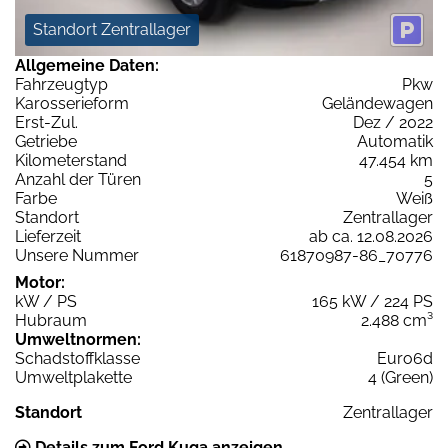
Standort Zentrallager
Allgemeine Daten:
Fahrzeugtyp
Pkw
Karosserieform
Geländewagen
Erst-Zul.
Dez / 2022
Getriebe
Automatik
Kilometerstand
47.454 km
Anzahl der Türen
5
Farbe
Weiß
Standort
Zentrallager
Lieferzeit
ab ca. 12.08.2026
Unsere Nummer
61870987-86_70776
Motor:
kW / PS
165 kW / 224 PS
Hubraum
2.488 cm³
Umweltnormen:
Schadstoffklasse
Euro6d
Umweltplakette
4 (Green)
Standort
Zentrallager
Details zum Ford Kuga anzeigen