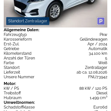
Standort Zentrallager
Allgemeine Daten:
Fahrzeugtyp
Pkw
Karosserieform
Geländewagen
Erst-Zul.
Apr / 2024
Getriebe
Automatik
Kilometerstand
34.100 km
Anzahl der Türen
5
Farbe
Weiß
Standort
Zentrallager
Lieferzeit
ab ca. 12.08.2026
Unsere Nummer
FNU73942
Motor:
kW / PS
88 kW / 120 PS
Treibstoff
Diesel
Hubraum
1.499 cm³
Umweltnormen:
Schadstoffklasse
Euro6d