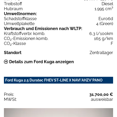
Treibstoff
Diesel
Hubraum
1.995 cm³
Umweltnormen:
Schadstoffklasse
Euro6d
Umweltplakette
4 (Green)
Verbrauch und Emissionen nach WLTP:
Kraftstoffverbr. komb.
6,3 l/100km
CO
-Emissionen komb.
165 g/km
2
CO
-Klasse
F
2
Standort
Zentrallager
Details zum Ford Kuga anzeigen
Ford Kuga 2.5 Duratec FHEV ST-LINE X NAVI*AHZV*PANO
Preis:
31.700,00 €
MWSt:
ausweisbar