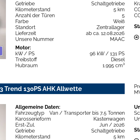
Getriebe
Schaltgetriebe
Kr
Kilometerstand
5 km
C
Anzahl der Türen
5
C
Farbe
Weiß
St
Standort
Zentrallager
Lieferzeit
ab ca. 12.08.2026
Unsere Nummer
MAAC
Motor:
kW / PS
96 kW / 131 PS
Treibstoff
Diesel
Hubraum
1.995 cm³
Pr
H3 Trend 130PS AHK Allwette
M
Allgemeine Daten:
U
Fahrzeugtyp
Van / Transporter bis 7,5 Tonnen
Sc
Karosserieform
Kastenwagen
Um
Erst-Zul.
Jun / 2026
St
Getriebe
Schaltgetriebe
Kilometerstand
5 km