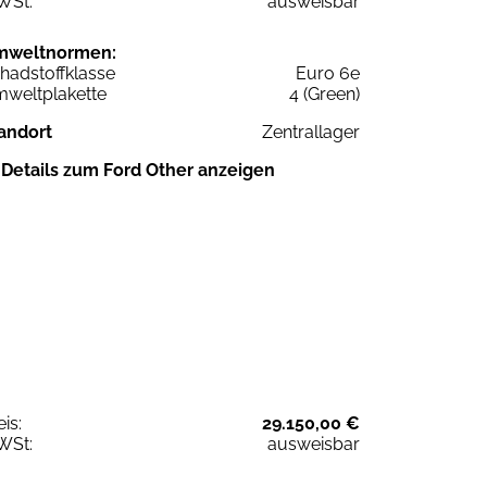
WSt:
ausweisbar
mweltnormen:
hadstoffklasse
Euro 6e
weltplakette
4 (Green)
andort
Zentrallager
Details zum Ford Other anzeigen
eis:
29.150,00 €
WSt:
ausweisbar