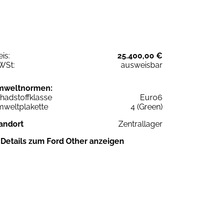
eis:
25.400,00 €
WSt:
ausweisbar
mweltnormen:
hadstoffklasse
Euro6
weltplakette
4 (Green)
andort
Zentrallager
Details zum Ford Other anzeigen