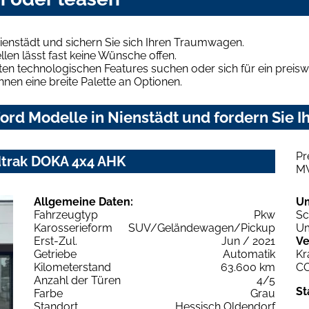
ienstädt und sichern Sie sich Ihren Traumwagen.
len lässt fast keine Wünsche offen.
en technologischen Features suchen oder sich für ein preiswe
hnen eine breite Palette an Optionen.
rd Modelle in Nienstädt und fordern Sie I
Pr
dtrak DOKA 4x4 AHK
M
Allgemeine Daten:
U
Fahrzeugtyp
Pkw
Sc
Karosserieform
SUV/Geländewagen/Pickup
Um
Erst-Zul.
Jun / 2021
Ve
Getriebe
Automatik
Kr
Kilometerstand
63.600 km
C
Anzahl der Türen
4/5
St
Farbe
Grau
Standort
Hessisch Oldendorf