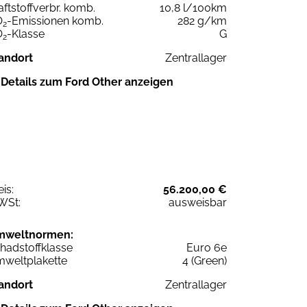
aftstoffverbr. komb.
10,8 l/100km
O
-Emissionen komb.
282 g/km
2
O
-Klasse
G
2
andort
Zentrallager
Details zum Ford Other anzeigen
eis:
56.200,00 €
WSt:
ausweisbar
mweltnormen:
hadstoffklasse
Euro 6e
weltplakette
4 (Green)
andort
Zentrallager