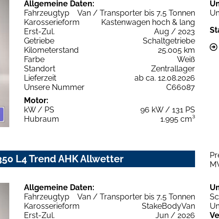
Allgemeine Daten:
U
Fahrzeugtyp
Van / Transporter bis 7,5 Tonnen
Um
Karosserieform
Kastenwagen hoch & lang
St
Erst-Zul.
Aug / 2023
Getriebe
Schaltgetriebe
Kilometerstand
25.005 km
Farbe
Weiß
Standort
Zentrallager
Lieferzeit
ab ca. 12.08.2026
Unsere Nummer
C66087
Motor:
kW / PS
96 kW / 131 PS
Hubraum
1.995 cm³
Pr
350 L4 Trend AHK Allwetter
M
Allgemeine Daten:
U
Fahrzeugtyp
Van / Transporter bis 7,5 Tonnen
Sc
Karosserieform
StakeBodyVan
Um
Erst-Zul.
Jun / 2026
Ve