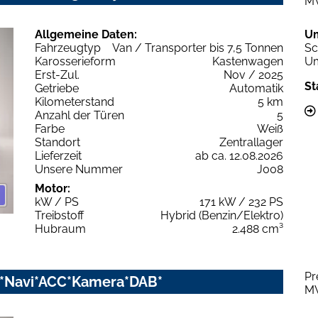
M
Allgemeine Daten:
U
Fahrzeugtyp
Van / Transporter bis 7,5 Tonnen
Sc
Karosserieform
Kastenwagen
Um
Erst-Zul.
Nov / 2025
St
Getriebe
Automatik
Kilometerstand
5 km
Anzahl der Türen
5
Farbe
Weiß
Standort
Zentrallager
Lieferzeit
ab ca. 12.08.2026
Unsere Nummer
J008
Motor:
kW / PS
171 kW / 232 PS
Treibstoff
Hybrid (Benzin/Elektro)
Hubraum
2.488 cm³
Pr
nd*Navi*ACC*Kamera*DAB*
M