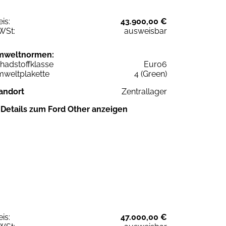
eis:
43.900,00 €
WSt:
ausweisbar
mweltnormen:
hadstoffklasse
Euro6
weltplakette
4 (Green)
andort
Zentrallager
Details zum Ford Other anzeigen
eis:
47.000,00 €