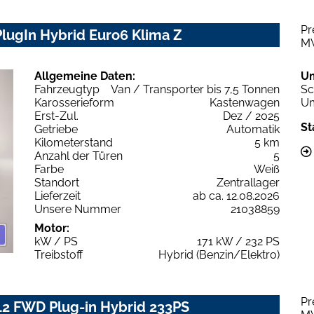
Pr
PlugIn Hybrid Euro6 Klima Z
M
Allgemeine Daten:
U
Fahrzeugtyp
Van / Transporter bis 7,5 Tonnen
Sc
Karosserieform
Kastenwagen
Um
Erst-Zul.
Dez / 2025
St
Getriebe
Automatik
Kilometerstand
5 km
Anzahl der Türen
5
Farbe
Weiß
Standort
Zentrallager
Lieferzeit
ab ca. 12.08.2026
Unsere Nummer
21038859
Motor:
kW / PS
171 kW / 232 PS
Treibstoff
Hybrid (Benzin/Elektro)
Pr
L2 FWD Plug-in Hybrid 233PS