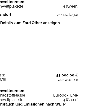
mweltnormen:
weltplakette
4 (Green)
andort
Zentrallager
Details zum Ford Other anzeigen
eis:
55.000,00 €
WSt:
ausweisbar
mweltnormen:
hadstoffklasse
Euro6d-TEMP
weltplakette
4 (Green)
rbrauch und Emissionen nach WLTP: