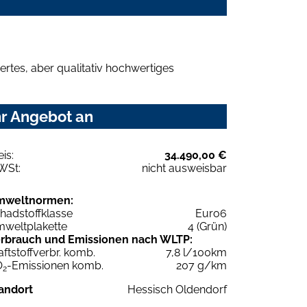
rtes, aber qualitativ hochwertiges
hr Angebot an
eis:
34.490,00 €
WSt:
nicht ausweisbar
mweltnormen:
hadstoffklasse
Euro6
weltplakette
4 (Grün)
rbrauch und Emissionen nach WLTP:
aftstoffverbr. komb.
7,8 l/100km
O
-Emissionen komb.
207 g/km
2
andort
Hessisch Oldendorf