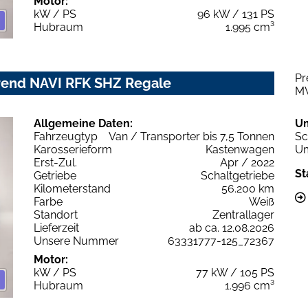
Motor:
kW / PS
96 kW / 131 PS
Hubraum
1.995 cm³
Pr
Trend NAVI RFK SHZ Regale
M
Allgemeine Daten:
U
Fahrzeugtyp
Van / Transporter bis 7,5 Tonnen
Sc
Karosserieform
Kastenwagen
Um
Erst-Zul.
Apr / 2022
St
Getriebe
Schaltgetriebe
Kilometerstand
56.200 km
Farbe
Weiß
Standort
Zentrallager
Lieferzeit
ab ca. 12.08.2026
Unsere Nummer
63331777-125_72367
Motor:
kW / PS
77 kW / 105 PS
Hubraum
1.996 cm³