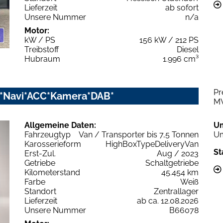
Lieferzeit
ab sofort
Unsere Nummer
n/a
Motor:
kW / PS
156 kW / 212 PS
Treibstoff
Diesel
Hubraum
1.996 cm³
Pr
nd*Navi*ACC*Kamera*DAB*
M
Allgemeine Daten:
U
Fahrzeugtyp
Van / Transporter bis 7,5 Tonnen
Um
Karosserieform
HighBoxTypeDeliveryVan
St
Erst-Zul.
Aug / 2023
Getriebe
Schaltgetriebe
Kilometerstand
45.454 km
Farbe
Weiß
Standort
Zentrallager
Lieferzeit
ab ca. 12.08.2026
Unsere Nummer
B66078