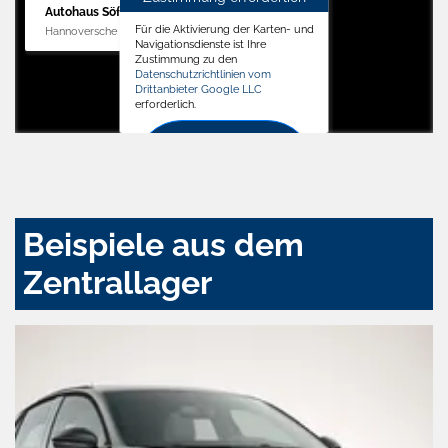
Autohaus Söffker GmbH
Für die Aktivierung der Karten- und
Hannoversche Str. 34, 31688 Nienstädt
Navigationsdienste ist Ihre
Zustimmung zu den
Datenschutzrichtlinien vom
Drittanbieter Google LLC
erforderlich.
Zustimmen
und
aktivieren
Beispiele aus dem
Zentrallager