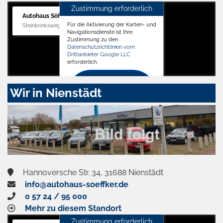
Zustimmung erforderlich
Autohaus Söffker GmbH
Für die Aktivierung der Karten- und
Steinbrinksweg 12, 31840 Hessisch Oldendorf
Navigationsdienste ist Ihre
Zustimmung zu den
Datenschutzrichtlinien vom
Drittanbieter Google LLC
erforderlich.
Zustimmen
Wir in Nienstädt
und
aktivieren
Hannoversche Str. 34, 31688 Nienstädt
info@autohaus-soeffker.de
0 57 24 / 95 000
Mehr zu diesem Standort
Zustimmung erforderlich