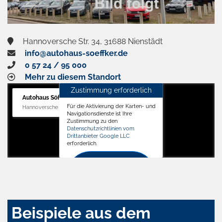
Hannoversche Str. 34, 31688 Nienstädt
info@autohaus-soeffker.de
0 57 24 / 95 000
Mehr zu diesem Standort
Zustimmung erforderlich
Autohaus Söffker GmbH
Für die Aktivierung der Karten- und
Hannoversche Str. 34, 31688 Nienstädt
Navigationsdienste ist Ihre
Zustimmung zu den
Datenschutzrichtlinien vom
Drittanbieter Google LLC
erforderlich.
Zustimmen
und
aktivieren
Beispiele aus dem