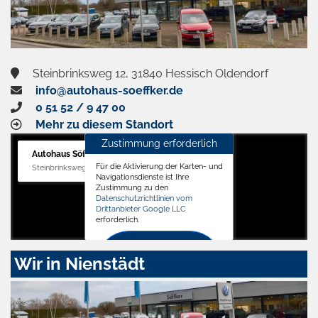
Steinbrinksweg 12, 31840 Hessisch Oldendorf
info@autohaus-soeffker.de
0 51 52 / 9 47 00
Mehr zu diesem Standort
Zustimmung erforderlich
Autohaus Söffker GmbH
Für die Aktivierung der Karten- und
Steinbrinksweg 12, 31840 Hessisch Oldendorf
Navigationsdienste ist Ihre
Zustimmung zu den
Datenschutzrichtlinien vom
Drittanbieter Google LLC
erforderlich.
Zustimmen
Wir in Nienstädt
und
aktivieren