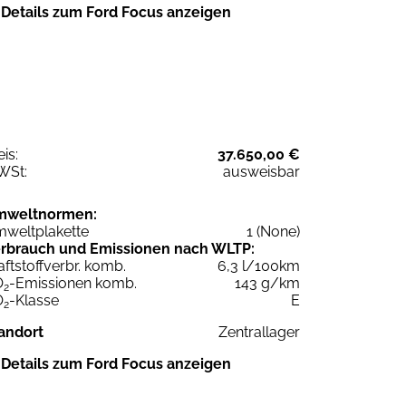
Details zum Ford Focus anzeigen
eis:
37.650,00 €
WSt:
ausweisbar
mweltnormen:
weltplakette
1 (None)
rbrauch und Emissionen nach WLTP:
aftstoffverbr. komb.
6,3 l/100km
O
-Emissionen komb.
143 g/km
2
O
-Klasse
E
2
andort
Zentrallager
Details zum Ford Focus anzeigen