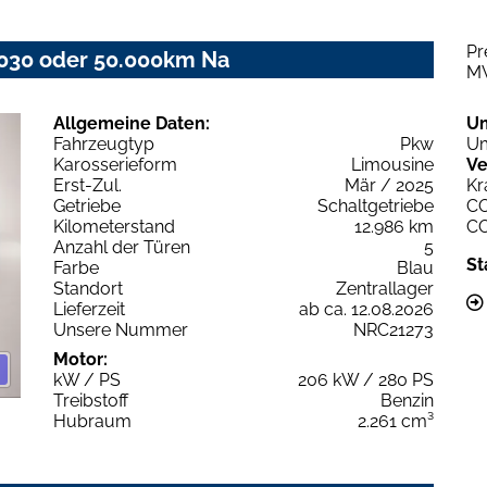
Pr
2030 oder 50.000km Na
M
Allgemeine Daten:
U
Fahrzeugtyp
Pkw
Um
Karosserieform
Limousine
Ve
Erst-Zul.
Mär / 2025
Kr
Getriebe
Schaltgetriebe
C
Kilometerstand
12.986 km
C
Anzahl der Türen
5
St
Farbe
Blau
Standort
Zentrallager
Lieferzeit
ab ca. 12.08.2026
Unsere Nummer
NRC21273
Motor:
kW / PS
206 kW / 280 PS
Treibstoff
Benzin
Hubraum
2.261 cm³