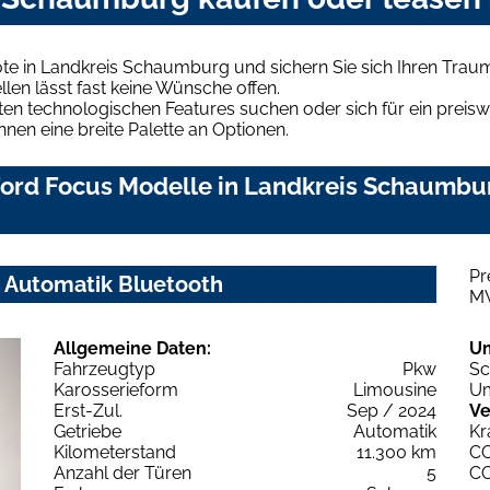
te in Landkreis Schaumburg und sichern Sie sich Ihren Tra
len lässt fast keine Wünsche offen.
en technologischen Features suchen oder sich für ein preiswe
hnen eine breite Palette an Optionen.
ord Focus Modelle in Landkreis Schaumbur
Pr
X Automatik Bluetooth
M
Allgemeine Daten:
U
Fahrzeugtyp
Pkw
Sc
Karosserieform
Limousine
Um
Erst-Zul.
Sep / 2024
Ve
Getriebe
Automatik
Kr
Kilometerstand
11.300 km
C
Anzahl der Türen
5
C