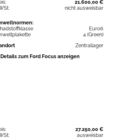
eis:
21.600,00 €
WSt:
nicht ausweisbar
mweltnormen:
hadstoffklasse
Euro6
weltplakette
4 (Green)
andort
Zentrallager
Details zum Ford Focus anzeigen
eis:
27.250,00 €
WSt:
ausweisbar