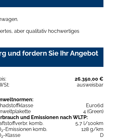
umwagen.
rtes, aber qualitativ hochwertiges
g und fordern Sie Ihr Angebot
eis:
26.350,00 €
WSt:
ausweisbar
mweltnormen:
hadstoffklasse
Euro6d
weltplakette
4 (Green)
rbrauch und Emissionen nach WLTP:
aftstoffverbr. komb.
5,7 l/100km
O
-Emissionen komb.
128 g/km
2
O
-Klasse
D
2