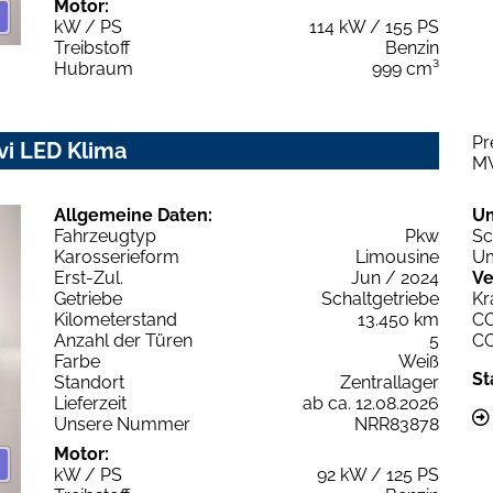
Motor:
kW / PS
114 kW / 155 PS
Treibstoff
Benzin
Hubraum
999 cm³
Pr
vi LED Klima
M
Allgemeine Daten:
U
Fahrzeugtyp
Pkw
Sc
Karosserieform
Limousine
Um
Erst-Zul.
Jun / 2024
Ve
Getriebe
Schaltgetriebe
Kr
Kilometerstand
13.450 km
C
Anzahl der Türen
5
C
Farbe
Weiß
St
Standort
Zentrallager
Lieferzeit
ab ca. 12.08.2026
Unsere Nummer
NRR83878
Motor:
kW / PS
92 kW / 125 PS