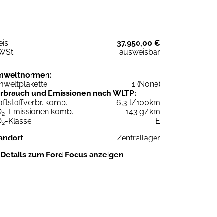
eis:
37.950,00 €
WSt:
ausweisbar
mweltnormen:
weltplakette
1 (None)
rbrauch und Emissionen nach WLTP:
aftstoffverbr. komb.
6,3 l/100km
O
-Emissionen komb.
143 g/km
2
O
-Klasse
E
2
andort
Zentrallager
Details zum Ford Focus anzeigen