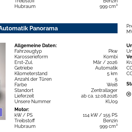
Treibstoff
Benzin
Hubraum
999 cm³
Pr
S Automatik Panorama
M
Allgemeine Daten:
U
Fahrzeugtyp
Pkw
Um
Karosserieform
Kombi
Ve
Erst-Zul.
Mär / 2026
Kr
Getriebe
Automatik
C
Kilometerstand
5 km
C
Anzahl der Türen
5
St
Farbe
Weiß
Standort
Zentrallager
Lieferzeit
ab ca. 12.08.2026
Unsere Nummer
KU09
Motor:
kW / PS
114 kW / 155 PS
Treibstoff
Benzin
Hubraum
999 cm³