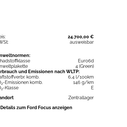
eis:
24.700,00 €
WSt:
ausweisbar
mweltnormen:
hadstoffklasse
Euro6d
weltplakette
4 (Green)
rbrauch und Emissionen nach WLTP:
aftstoffverbr. komb.
6,4 l/100km
O
-Emissionen komb.
146 g/km
2
O
-Klasse
E
2
andort
Zentrallager
Details zum Ford Focus anzeigen