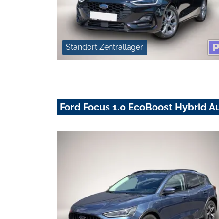
Standort Zentrallager
Ford Focus 1.0 EcoBoost Hybrid A