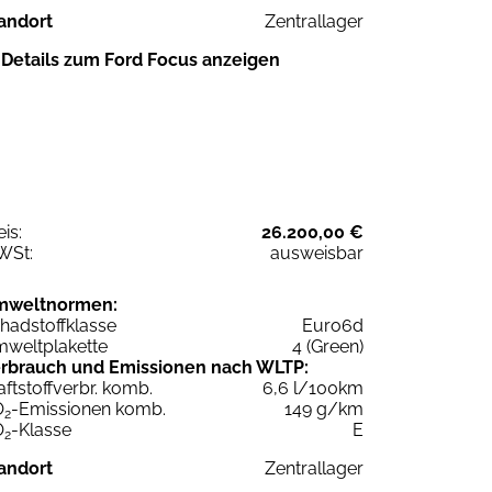
andort
Zentrallager
Details zum Ford Focus anzeigen
eis:
26.200,00 €
WSt:
ausweisbar
mweltnormen:
hadstoffklasse
Euro6d
weltplakette
4 (Green)
rbrauch und Emissionen nach WLTP:
aftstoffverbr. komb.
6,6 l/100km
O
-Emissionen komb.
149 g/km
2
O
-Klasse
E
2
andort
Zentrallager