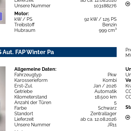
Lieferzeit
ab ca. 12.08.2026
Unsere Nummer
103188276
Motor:
kW / PS
92 kW / 125 PS
Treibstoff
Benzin
Hubraum
999 cm³
Pr
S Aut. FAP Winter Pa
M
Allgemeine Daten:
U
Fahrzeugtyp
Pkw
Um
Karosserieform
Kombi
Ve
Erst-Zul.
Jan / 2026
Kr
Getriebe
Automatik
C
Kilometerstand
18.500 km
C
Anzahl der Türen
5
St
Farbe
Schwarz
Standort
Zentrallager
Lieferzeit
ab ca. 12.08.2026
Unsere Nummer
JR11