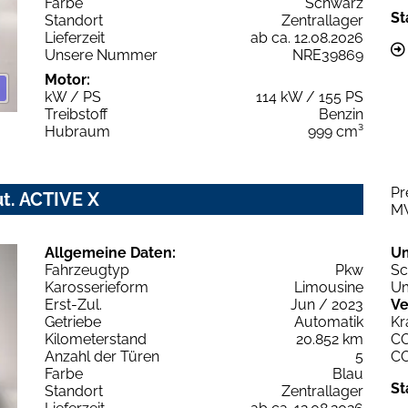
Farbe
Schwarz
St
Standort
Zentrallager
Lieferzeit
ab ca. 12.08.2026
Unsere Nummer
NRE39869
Motor:
kW / PS
114 kW / 155 PS
Treibstoff
Benzin
Hubraum
999 cm³
Pr
ut. ACTIVE X
M
Allgemeine Daten:
U
Fahrzeugtyp
Pkw
Sc
Karosserieform
Limousine
Um
Erst-Zul.
Jun / 2023
Ve
Getriebe
Automatik
Kr
Kilometerstand
20.852 km
C
Anzahl der Türen
5
C
Farbe
Blau
St
Standort
Zentrallager