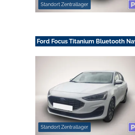
Standort Zentrallager
Ford Focus Titanium Bluetooth Na
Standort Zentrallager