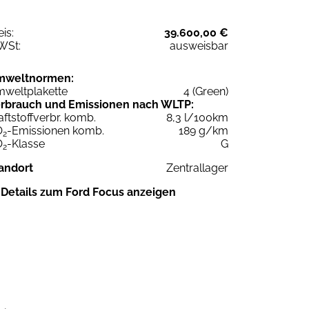
eis:
39.600,00 €
WSt:
ausweisbar
mweltnormen:
weltplakette
4 (Green)
rbrauch und Emissionen nach WLTP:
aftstoffverbr. komb.
8,3 l/100km
O
-Emissionen komb.
189 g/km
2
O
-Klasse
G
2
andort
Zentrallager
Details zum Ford Focus anzeigen