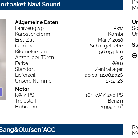
Pr
portpaket Navi Sound
M
Allgemeine Daten:
U
Fahrzeugtyp
Pkw
Sc
Karosserieform
Kombi
Um
Erst-Zul.
Mär / 2018
St
Getriebe
Schaltgetriebe
Kilometerstand
56.054 km
Anzahl der Türen
5
Farbe
Weiß
Standort
Zentrallager
Lieferzeit
ab ca. 12.08.2026
Unsere Nummer
1312-26
Motor:
kW / PS
184 kW / 250 PS
Treibstoff
Benzin
Hubraum
1.999 cm³
Pr
o*Bang&Olufsen*ACC
M