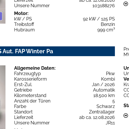
Lieferzeit
ab ca. 12.08.2026
Unsere Nummer
103188276
Motor:
kW / PS
92 kW / 125 PS
Treibstoff
Benzin
Hubraum
999 cm³
Pr
S Aut. FAP Winter Pa
M
Allgemeine Daten:
U
Fahrzeugtyp
Pkw
Um
Karosserieform
Kombi
Ve
Erst-Zul.
Jan / 2026
Kr
Getriebe
Automatik
C
Kilometerstand
18.500 km
C
Anzahl der Türen
5
St
Farbe
Schwarz
Standort
Zentrallager
Lieferzeit
ab ca. 12.08.2026
Unsere Nummer
JR11