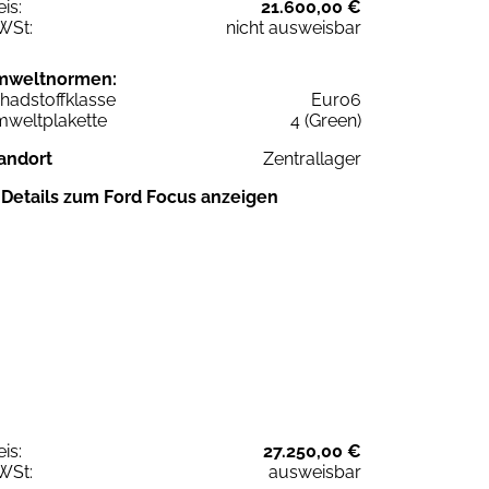
eis:
21.600,00 €
WSt:
nicht ausweisbar
mweltnormen:
hadstoffklasse
Euro6
weltplakette
4 (Green)
andort
Zentrallager
Details zum Ford Focus anzeigen
eis:
27.250,00 €
WSt:
ausweisbar