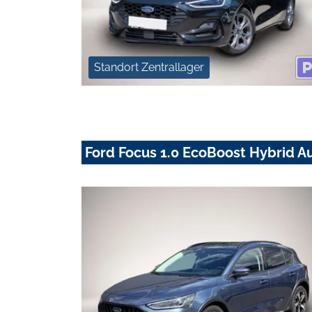
Standort Zentrallager
Ford Focus 1.0 EcoBoost Hybrid A