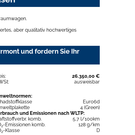
 Traumwagen.
rtes, aber qualitativ hochwertiges
mont und fordern Sie Ihr
eis:
26.350,00 €
WSt:
ausweisbar
mweltnormen:
hadstoffklasse
Euro6d
weltplakette
4 (Green)
rbrauch und Emissionen nach WLTP:
aftstoffverbr. komb.
5,7 l/100km
O
-Emissionen komb.
128 g/km
2
O
-Klasse
D
2