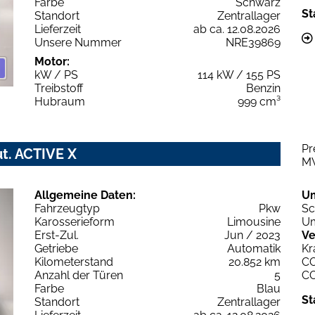
Farbe
Schwarz
St
Standort
Zentrallager
Lieferzeit
ab ca. 12.08.2026
Unsere Nummer
NRE39869
Motor:
kW / PS
114 kW / 155 PS
Treibstoff
Benzin
Hubraum
999 cm³
Pr
ut. ACTIVE X
M
Allgemeine Daten:
U
Fahrzeugtyp
Pkw
Sc
Karosserieform
Limousine
Um
Erst-Zul.
Jun / 2023
Ve
Getriebe
Automatik
Kr
Kilometerstand
20.852 km
C
Anzahl der Türen
5
C
Farbe
Blau
St
Standort
Zentrallager