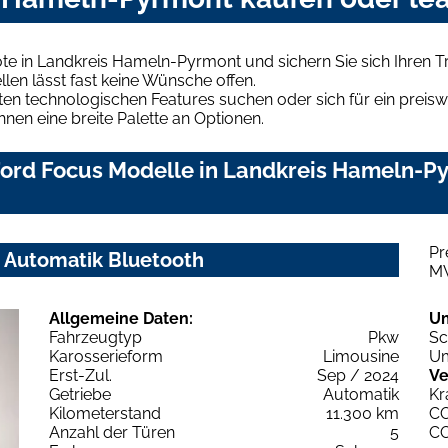
te in Landkreis Hameln-Pyrmont und sichern Sie sich Ihren
len lässt fast keine Wünsche offen.
en technologischen Features suchen oder sich für ein preiswe
hnen eine breite Palette an Optionen.
ord Focus Modelle in Landkreis Hameln-Pyr
Pr
X Automatik Bluetooth
M
Allgemeine Daten:
U
Fahrzeugtyp
Pkw
Sc
Karosserieform
Limousine
Um
Erst-Zul.
Sep / 2024
Ve
Getriebe
Automatik
Kr
Kilometerstand
11.300 km
C
Anzahl der Türen
5
C