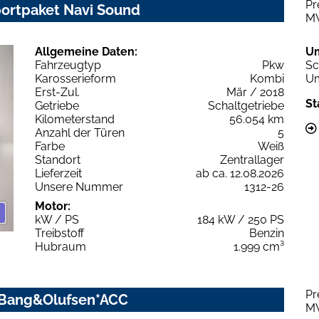
Pr
portpaket Navi Sound
M
Allgemeine Daten:
U
Fahrzeugtyp
Pkw
Sc
Karosserieform
Kombi
Um
Erst-Zul.
Mär / 2018
St
Getriebe
Schaltgetriebe
Kilometerstand
56.054 km
Anzahl der Türen
5
Farbe
Weiß
Standort
Zentrallager
Lieferzeit
ab ca. 12.08.2026
Unsere Nummer
1312-26
Motor:
kW / PS
184 kW / 250 PS
Treibstoff
Benzin
Hubraum
1.999 cm³
Pr
o*Bang&Olufsen*ACC
M