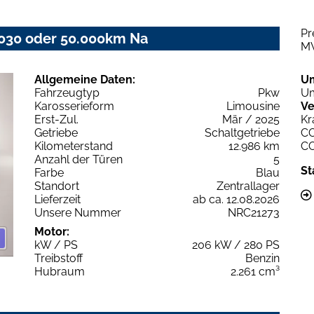
Pr
2030 oder 50.000km Na
M
Allgemeine Daten:
U
Fahrzeugtyp
Pkw
Um
Karosserieform
Limousine
Ve
Erst-Zul.
Mär / 2025
Kr
Getriebe
Schaltgetriebe
C
Kilometerstand
12.986 km
C
Anzahl der Türen
5
St
Farbe
Blau
Standort
Zentrallager
Lieferzeit
ab ca. 12.08.2026
Unsere Nummer
NRC21273
Motor:
kW / PS
206 kW / 280 PS
Treibstoff
Benzin
Hubraum
2.261 cm³