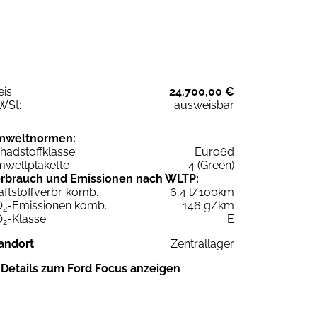
eis:
24.700,00 €
WSt:
ausweisbar
mweltnormen:
hadstoffklasse
Euro6d
weltplakette
4 (Green)
rbrauch und Emissionen nach WLTP:
aftstoffverbr. komb.
6,4 l/100km
O
-Emissionen komb.
146 g/km
2
O
-Klasse
E
2
andort
Zentrallager
Details zum Ford Focus anzeigen