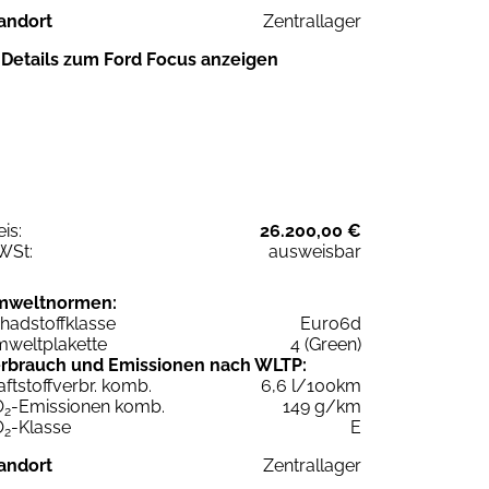
andort
Zentrallager
Details zum Ford Focus anzeigen
eis:
26.200,00 €
WSt:
ausweisbar
mweltnormen:
hadstoffklasse
Euro6d
weltplakette
4 (Green)
rbrauch und Emissionen nach WLTP:
aftstoffverbr. komb.
6,6 l/100km
O
-Emissionen komb.
149 g/km
2
O
-Klasse
E
2
andort
Zentrallager