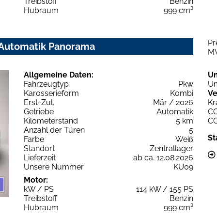
Treibstoff
Benzin
Hubraum
999 cm³
Pr
S Automatik Panorama
M
Allgemeine Daten:
U
Fahrzeugtyp
Pkw
Um
Karosserieform
Kombi
Ve
Erst-Zul.
Mär / 2026
Kr
Getriebe
Automatik
C
Kilometerstand
5 km
C
Anzahl der Türen
5
St
Farbe
Weiß
Standort
Zentrallager
Lieferzeit
ab ca. 12.08.2026
Unsere Nummer
KU09
Motor:
kW / PS
114 kW / 155 PS
Treibstoff
Benzin
Hubraum
999 cm³