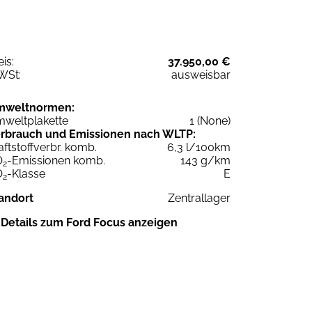
eis:
37.950,00 €
WSt:
ausweisbar
mweltnormen:
weltplakette
1 (None)
rbrauch und Emissionen nach WLTP:
aftstoffverbr. komb.
6,3 l/100km
O
-Emissionen komb.
143 g/km
2
O
-Klasse
E
2
andort
Zentrallager
Details zum Ford Focus anzeigen