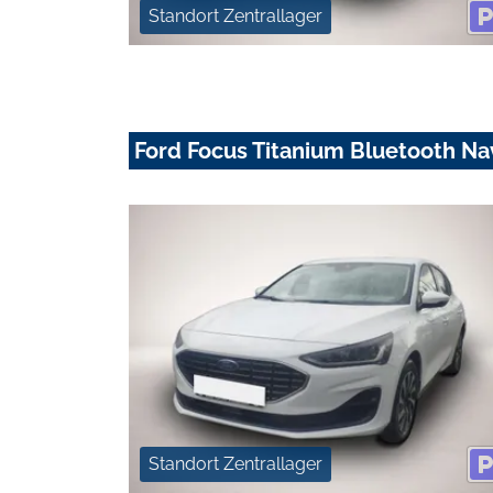
Standort Zentrallager
Ford Focus Titanium Bluetooth Na
Standort Zentrallager