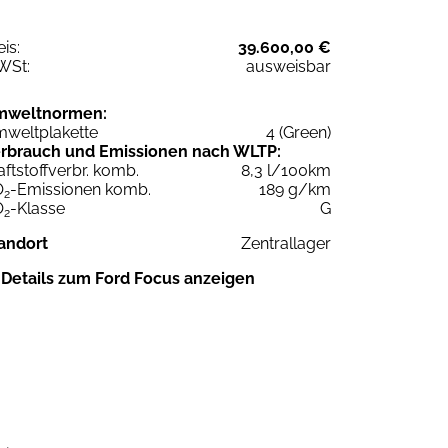
eis:
39.600,00 €
WSt:
ausweisbar
mweltnormen:
weltplakette
4 (Green)
rbrauch und Emissionen nach WLTP:
aftstoffverbr. komb.
8,3 l/100km
O
-Emissionen komb.
189 g/km
2
O
-Klasse
G
2
andort
Zentrallager
Details zum Ford Focus anzeigen