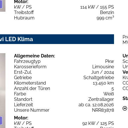
Motor:
kW / PS
114 kW / 155 PS
Treibstoff
Benzin
Hubraum
999 cm³
Pr
vi LED Klima
M
Allgemeine Daten:
U
Fahrzeugtyp
Pkw
Sc
Karosserieform
Limousine
Um
Erst-Zul.
Jun / 2024
Ve
Getriebe
Schaltgetriebe
Kr
Kilometerstand
13.450 km
C
Anzahl der Türen
5
C
Farbe
Weiß
St
Standort
Zentrallager
Lieferzeit
ab ca. 12.08.2026
Unsere Nummer
NRR83878
Motor:
kW / PS
92 kW / 125 PS