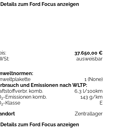
Details zum Ford Focus anzeigen
eis:
37.650,00 €
WSt:
ausweisbar
mweltnormen:
weltplakette
1 (None)
rbrauch und Emissionen nach WLTP:
aftstoffverbr. komb.
6,3 l/100km
O
-Emissionen komb.
143 g/km
2
O
-Klasse
E
2
andort
Zentrallager
Details zum Ford Focus anzeigen