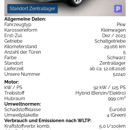
Standort Zentrallager
Allgemeine Daten:
Fahrzeugtyp
Pkw
Karosserieform
Kleinwagen
Erst-Zul.
Dez / 2023
Getriebe
Schaltgetriebe
Kilometerstand
29.166 km
Anzahl der Türen
5
Farbe
Schwarz
Standort
Zentrallager
Lieferzeit
ab ca. 12.08.2026
Unsere Nummer
52240
Motor:
kW / PS
92 kW / 125 PS
Treibstoff
Hybrid (Benzin/Elektro)
Hubraum
999 cm³
Umweltnormen:
Schadstoffklasse
Euro6d
Umweltplakette
4 (Green)
Verbrauch und Emissionen nach WLTP:
Kraftstoffverbr. komb.
5,0 l/100km