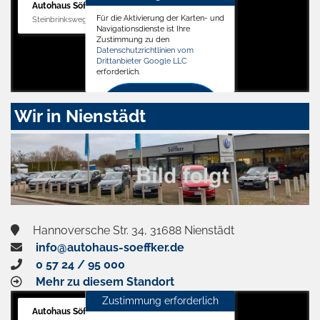
Autohaus Söffker GmbH
Für die Aktivierung der Karten- und
Steinbrinksweg 12, 31840 Hessisch Oldendorf
Navigationsdienste ist Ihre
Zustimmung zu den
Datenschutzrichtlinien vom
Drittanbieter Google LLC
erforderlich.
Zustimmen
Wir in Nienstädt
und
aktivieren
Hannoversche Str. 34, 31688 Nienstädt
info@autohaus-soeffker.de
0 57 24 / 95 000
Mehr zu diesem Standort
Zustimmung erforderlich
Autohaus Söffker GmbH