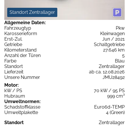
Standort Zentrallager
Allgemeine Daten:
Fahrzeugtyp
Pkw
Karosserieform
Kleinwagen
Erst-Zul.
Jun / 2021
Getriebe
Schaltgetriebe
Kilometerstand
27.646 km
Anzahl der Türen
5
Farbe
Blau
Standort
Zentrallager
Lieferzeit
ab ca. 12.08.2026
Unsere Nummer
JMU28492
Motor:
kW / PS
70 kW / 95 PS
Hubraum
999 cm³
Umweltnormen:
Schadstoffklasse
Euro6d-TEMP
Umweltplakette
4 (Green)
Standort
Zentrallager