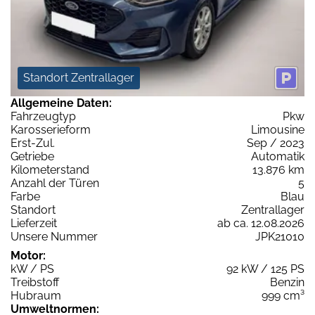
Standort Zentrallager
Allgemeine Daten:
Fahrzeugtyp
Pkw
Karosserieform
Limousine
Erst-Zul.
Sep / 2023
Getriebe
Automatik
Kilometerstand
13.876 km
Anzahl der Türen
5
Farbe
Blau
Standort
Zentrallager
Lieferzeit
ab ca. 12.08.2026
Unsere Nummer
JPK21010
Motor:
kW / PS
92 kW / 125 PS
Treibstoff
Benzin
Hubraum
999 cm³
Umweltnormen: