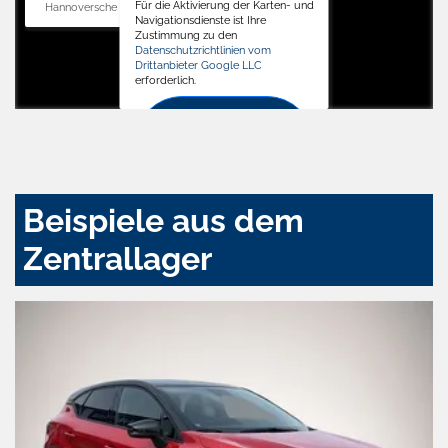
Für die Aktivierung der Karten- und
Hannoversche Str. 34, 31688 Nienstädt
Navigationsdienste ist Ihre
Zustimmung zu den
Datenschutzrichtlinien vom
Drittanbieter Google LLC
erforderlich.
Zustimmen
und
aktivieren
Beispiele aus dem
Zentrallager