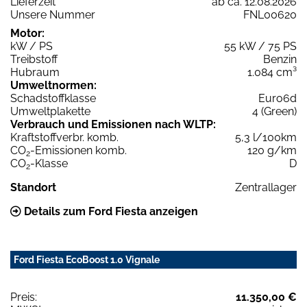
Lieferzeit
ab ca. 12.08.2026
Unsere Nummer
FNL00620
Motor:
kW / PS
55 kW / 75 PS
Treibstoff
Benzin
Hubraum
1.084 cm³
Umweltnormen:
Schadstoffklasse
Euro6d
Umweltplakette
4 (Green)
Verbrauch und Emissionen nach WLTP:
Kraftstoffverbr. komb.
5,3 l/100km
CO
-Emissionen komb.
120 g/km
2
CO
-Klasse
D
2
Standort
Zentrallager
Details zum Ford Fiesta anzeigen
Ford Fiesta EcoBoost 1.0 Vignale
Preis:
11.350,00 €