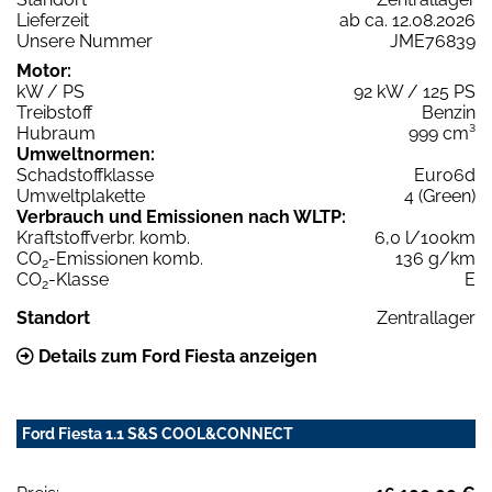
Lieferzeit
ab ca. 12.08.2026
Unsere Nummer
JME76839
Motor:
kW / PS
92 kW / 125 PS
Treibstoff
Benzin
Hubraum
999 cm³
Umweltnormen:
Schadstoffklasse
Euro6d
Umweltplakette
4 (Green)
Verbrauch und Emissionen nach WLTP:
Kraftstoffverbr. komb.
6,0 l/100km
CO
-Emissionen komb.
136 g/km
2
CO
-Klasse
E
2
Standort
Zentrallager
Details zum Ford Fiesta anzeigen
Ford Fiesta 1.1 S&S COOL&CONNECT