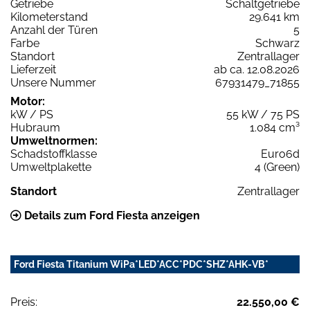
Getriebe
Schaltgetriebe
Kilometerstand
29.641 km
Anzahl der Türen
5
Farbe
Schwarz
Standort
Zentrallager
Lieferzeit
ab ca. 12.08.2026
Unsere Nummer
67931479_71855
Motor:
kW / PS
55 kW / 75 PS
Hubraum
1.084 cm³
Umweltnormen:
Schadstoffklasse
Euro6d
Umweltplakette
4 (Green)
Standort
Zentrallager
Details zum Ford Fiesta anzeigen
Ford Fiesta Titanium WiPa*LED*ACC*PDC*SHZ*AHK-VB*
Preis:
22.550,00 €