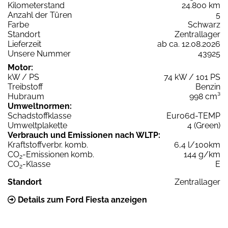
Kilometerstand
24.800 km
Anzahl der Türen
5
Farbe
Schwarz
Standort
Zentrallager
Lieferzeit
ab ca. 12.08.2026
Unsere Nummer
43925
Motor:
kW / PS
74 kW / 101 PS
Treibstoff
Benzin
Hubraum
998 cm³
Umweltnormen:
Schadstoffklasse
Euro6d-TEMP
Umweltplakette
4 (Green)
Verbrauch und Emissionen nach WLTP:
Kraftstoffverbr. komb.
6,4 l/100km
CO
-Emissionen komb.
144 g/km
2
CO
-Klasse
E
2
Standort
Zentrallager
Details zum Ford Fiesta anzeigen