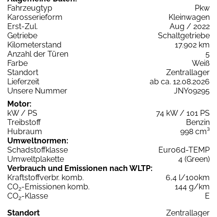
Fahrzeugtyp
Pkw
Karosserieform
Kleinwagen
Erst-Zul.
Aug / 2022
Getriebe
Schaltgetriebe
Kilometerstand
17.902 km
Anzahl der Türen
5
Farbe
Weiß
Standort
Zentrallager
Lieferzeit
ab ca. 12.08.2026
Unsere Nummer
JNY09295
Motor:
kW / PS
74 kW / 101 PS
Treibstoff
Benzin
Hubraum
998 cm³
Umweltnormen:
Schadstoffklasse
Euro6d-TEMP
Umweltplakette
4 (Green)
Verbrauch und Emissionen nach WLTP:
Kraftstoffverbr. komb.
6,4 l/100km
CO
-Emissionen komb.
144 g/km
2
CO
-Klasse
E
2
Standort
Zentrallager