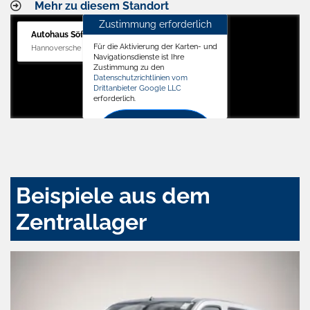
Mehr zu diesem Standort
Zustimmung erforderlich
Autohaus Söffker GmbH
Für die Aktivierung der Karten- und
Hannoversche Str. 34, 31688 Nienstädt
Navigationsdienste ist Ihre
Zustimmung zu den
Datenschutzrichtlinien vom
Drittanbieter Google LLC
erforderlich.
Zustimmen
und
aktivieren
Beispiele aus dem
Zentrallager