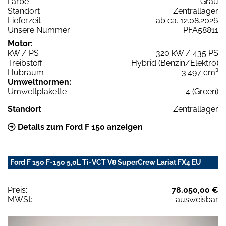
Farbe
Grau
Standort
Zentrallager
Lieferzeit
ab ca. 12.08.2026
Unsere Nummer
PFA58811
Motor:
kW / PS
320 kW / 435 PS
Treibstoff
Hybrid (Benzin/Elektro)
Hubraum
3.497 cm³
Umweltnormen:
Umweltplakette
4 (Green)
Standort
Zentrallager
Details zum Ford F 150 anzeigen
Ford F 150 F-150 5,0L Ti-VCT V8 SuperCrew Lariat FX4 EU
Preis:
78.050,00 €
MWSt:
ausweisbar