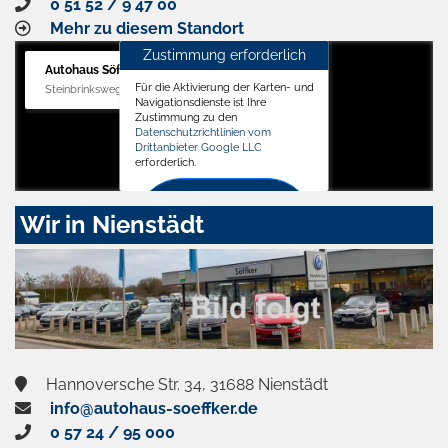
0 51 52 / 9 47 00
Mehr zu diesem Standort
Zustimmung erforderlich
Autohaus Söffker GmbH
Für die Aktivierung der Karten- und
Steinbrinksweg 12, 31840 Hessisch Oldendorf
Navigationsdienste ist Ihre
Zustimmung zu den
Datenschutzrichtlinien vom
Drittanbieter Google LLC
erforderlich.
Zustimmen
Wir in Nienstädt
und
aktivieren
Hannoversche Str. 34, 31688 Nienstädt
info@autohaus-soeffker.de
0 57 24 / 95 000